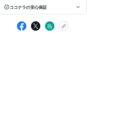
ココナラの安心保証
kinokonoyama
ピートです。今年の運勢をみて頂きました。13年に一度の幸運期！が