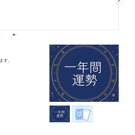
出
す。
