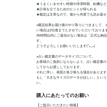
★うまくいきやすい時期や停滞時期、転機など
★計画を立てるためのヒントが得られる

★鑑定は文章なので、後から何度でも読み返せる
※鑑定結果お届け後のやり取りにつきまして、
い場合は2往復までとさせていただいております
36時間以内にご返信がない場合は「正式な納
す。

どうぞよろしくお願いいたします(*ᴗˬᴗ)

※占い鑑定書のデータサイズについて。

お客様のご負担にならないよう、占い鑑定書の
してからお渡ししております。

それに伴い、画質が多少落ちる場合があります。
もし「大きなサイズのデータがほしい」という
い。
購入にあたってのお願い
【ご提示いただきたい情報】
