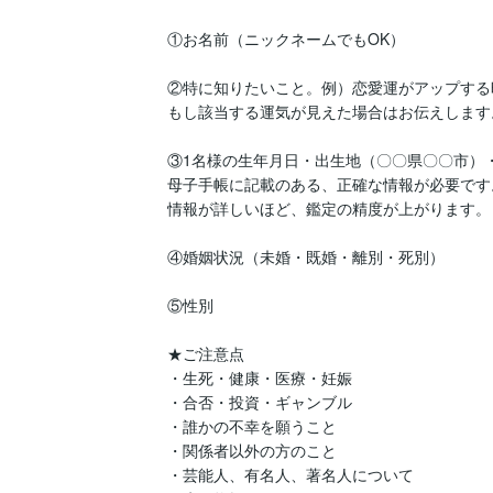
①お名前（ニックネームでもOK）

②特に知りたいこと。例）恋愛運がアップする
もし該当する運気が見えた場合はお伝えします
③1名様の生年月日・出生地（〇〇県〇〇市）・
母子手帳に記載のある、正確な情報が必要です。
情報が詳しいほど、鑑定の精度が上がります。

④婚姻状況（未婚・既婚・離別・死別）

⑤性別

★ご注意点

・生死・健康・医療・妊娠

・合否・投資・ギャンブル

・誰かの不幸を願うこと

・関係者以外の方のこと

・芸能人、有名人、著名人について
