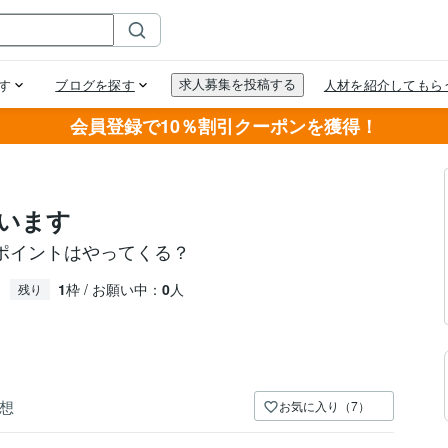
会員登録で10％割引クーポンを獲得！
います
ポイントはやってくる？
1
枠 / お願い中：
0
人
残り
想
お気に入り（7）