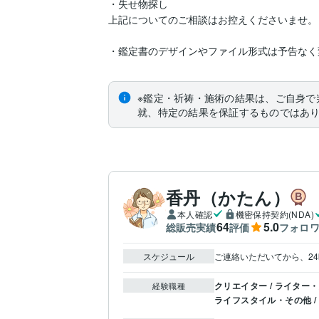
・失せ物探し

上記についてのご相談はお控えくださいませ。

・鑑定書のデザインやファイル形式は予告なく
※鑑定・祈祷・施術の結果は、ご自身で
就、特定の結果を保証するものではあ
香丹（かたん）
本人確認
機密保持契約(NDA)
64
5.0
総販売実績
評価
フォロ
スケジュール
ご連絡いただいてから、2
クリエイター / ライター
経験職種
ライフスタイル・その他 /