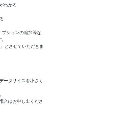
がわかる



オプションの追加等な
。

品」とさせていただきま
データサイズを小さく


場合はお申し出くださ