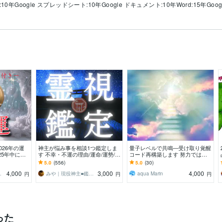
:10年
Google スプレッドシート:10年
Google ドキュメント:10年
Word:15年
Goog
026年の運
神主が悩み事を相談1つ鑑定しま
量子レベルで共鳴―受け取り覚醒
25年中にご
す 不幸・不運の理由/運命/運勢/将
コード再構築します 努力ではな
に厄祓い】が
来/を鑑定して解決へ導きます
く波動でチャンスと巡りを呼び込
5.0
(556)
5.0
(30)
みたい方へ
4,000
3,000
4,000
BARA
みや｜現役神主■鑑定 お祓い専門
aqua Marin
円
円
円
った