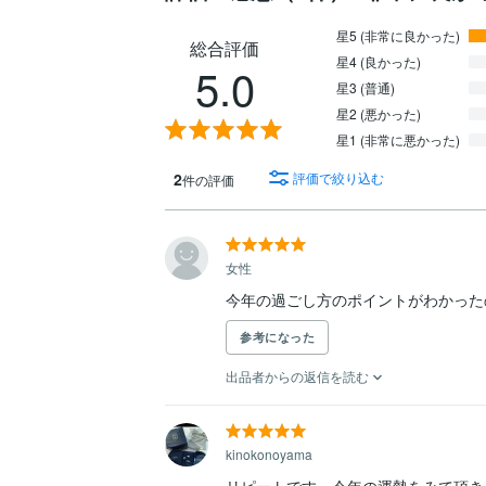
星5 (非常に良かった)
総合評価
星4 (良かった)
5.0
星3 (普通)
星2 (悪かった)
星1 (非常に悪かった)
2
評価で絞り込む
件の評価
女性
今年の過ごし方のポイントがわかった
参考になった
出品者からの返信を読む
kinokonoyama