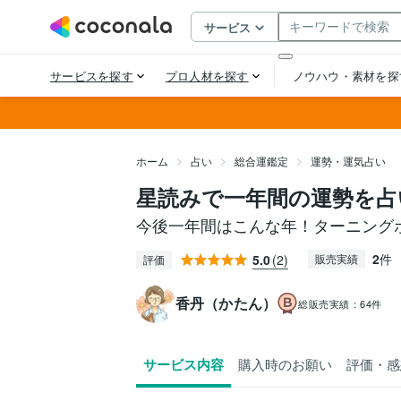
ホーム
占い
総合運鑑定
運勢・運気占い
星読みで一年間の運勢を占
今後一年間はこんな年！ターニング
2
件
5.0
(2)
販売実績
評価
香丹（かたん）
総販売実績：
64件
サービス内容
購入時のお願い
評価・感