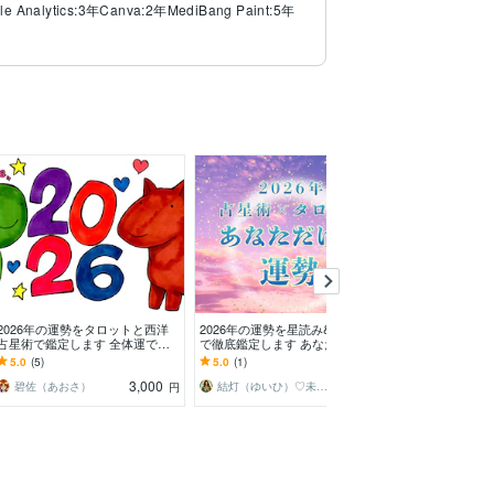
le Analytics:3年
Canva:2年
MediBang Paint:5年
2026年の運勢をタロットと西洋
2026年の運勢を星読み&タロット
姓名判断であな
占星術で鑑定します 全体運でも
で徹底鑑定します あなただけの
お名前に宿る運
恋愛等何かに特化しても！1ヶ月
運勢の流れを読み重要なポイント
進むためのヒン
5.0
(5)
5.0
(1)
5.0
(1)
ごとの細かい運勢付！
をお伝えします！
3,000
3,000
碧佐（あおさ）
結灯（ゆいひ）♡未来への羅針盤♡
セレスティア
円
円