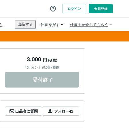
3,000
円
(税抜)
15ポイント (0.5％) 獲得
受付終了
出品者に質問
フォロー
42