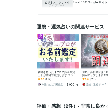
Excel:15年
Google サイト
ビジネス・クリエイ
ティブツール
運勢・運気占いの関連サービス
資格を持った【プロの姓名鑑定
運気上昇祈願付き！2
士】が破格で鑑定します ２つ目
勢がアップします 20
からは【1000円】字源漢字と五
購入の方は【今年中
5.0
(214)
5.0
(201)
行で占う本格的鑑定です
付いています
3,000
朱里✿姓名判断鑑定士✿
霊能・透視者HAI
円
評価・感想（2件）- 非常に良か