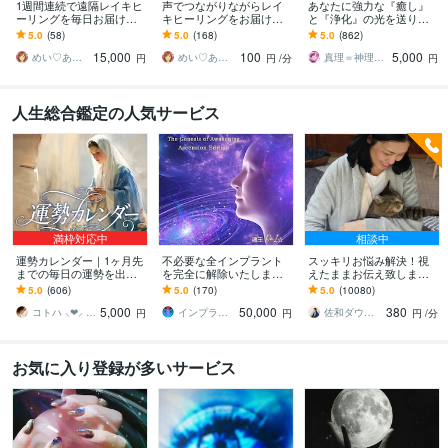
1週間連続で遠隔レイキヒ
声でつながりながらレイ
あなたに強力な『癒し』
ーリングを毎日お届けし
キヒーリングをお届けし
と『浄化』の光を送りま
ます しっかり整う心地よ
ます 30分間♡心地よいレ
す 辛い所があり、癒しを
5.0
(58)
5.0
(168)
5.0
(862)
い体験をしてみません
イキヒーリングを体験し
求めている方へ※エネルギ
15,000
100
5,000
か？
てみませんか？
ーワーク各種対応
めい♡あなたの陽だまりセラピスト
めい♡あなたの陽だまりセラピスト
真理＝神理の伝達人
円
円
/分
円
人生総合鑑定の人気サービス
満枠対応中
相談中
運勢カレンダー｜1ヶ月先
不必要な全インプラント
スッキリお悩み解決！視
までの毎日の運勢を出し
を完全に解除いたします
えたままお伝え致します
ます 30日×500字のおよそ
インプラント全解除創始
恋愛、結婚、人間関係、
5.0
(606)
5.0
(170)
5.0
(10080)
1万5千文字で細かく詳細
者 × 魂の解放・カルマ浄
仕事、人生、ペットの気
5,000
50,000
380
に記します
化・能力開花
持ち等◎祈願付き
コトハ ⸜❤︎⸝ 新サービス提供開始✨️
インプラント全解除創始者｜魂王DaI⭐︎
佐和ダウジング＆スピリットメンター
円
円
円
/分
お気に入り登録が多いサービス