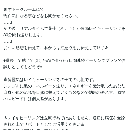
まずトークルームにて

現在気になる事などをお聞かせください。

↓↓↓

その後、リアルタイムで芽生（めい♡）が遠隔レイキヒーリングを
30分間お送りします。

↓↓↓

お互い感想を伝えて、私からは注意点をお伝えして終了♪

♦継続して感じて頂くために作った7日間連続ヒーリングプランのお
試しとしてもどうぞ♦

直傅靈氣はレイキヒーリング等の全ての元祖です。

シンプルに氣のエネルギーを送り、エネルギーを受け取ったあなた
自身が氣の流れを自然に整えていくものなので効果の表れ方、回復
のスピードには個人差があります。

⚠️レイキヒーリングは医療行為ではありません。適切に病院を受診
された上でサポートとしてご活用ください⚠️
