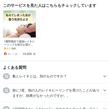
このサービスを見た人はこちらもチェックしています
1週間連続で遠隔レイキヒ
ーリングを毎日お届けし
ます しっかり整う心地よ
5.0
(58)
い体験をしてみません
15,000
か？
めい♡あなたの陽だまりセラピスト
円
よくある質問
氣とレイキとは、別のものですか？
前に1度、他の人のレイキヒーリングを受けたことがあり
ますが、効果がなかったのですが。。
1日何回でもレイキヒーリングのエネルギーを送ってもら