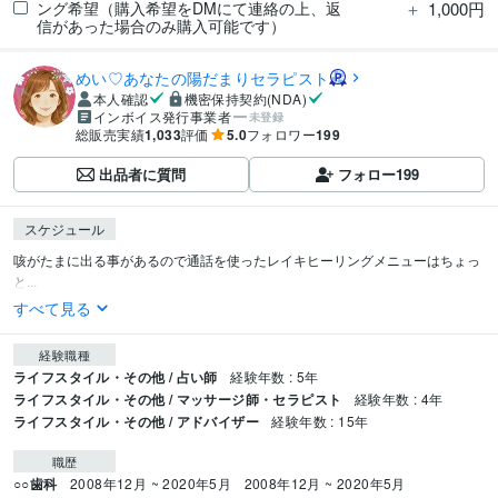
＋
1,000円
ング希望（購入希望をDMにて連絡の上、返
信があった場合のみ購入可能です）
めい♡あなたの陽だまりセラピスト
本人確認
機密保持契約(NDA)
インボイス発行事業者
未登録
総販売実績
1,033
評価
5.0
フォロワー
199
出品者に質問
フォロー
199
スケジュール
咳がたまに出る事があるので通話を使ったレイキヒーリングメニューはちょっ
と...
すべて見る
経験職種
ライフスタイル・その他 / 占い師
経験年数 : 5年
ライフスタイル・その他 / マッサージ師・セラピスト
経験年数 : 4年
ライフスタイル・その他 / アドバイザー
経験年数 : 15年
職歴
○○歯科
2008年12月 ~ 2020年5月
2008年12月 ~ 2020年5月