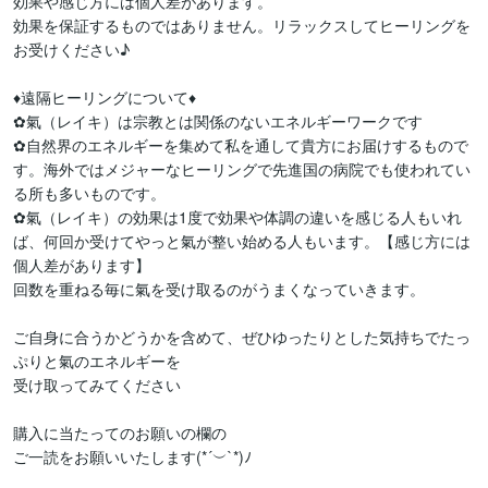
効果や感じ方には個人差があります。

効果を保証するものではありません。リラックスしてヒーリングを
お受けください♪

♦遠隔ヒーリングについて♦

✿氣（レイキ）は宗教とは関係のないエネルギーワークです

✿自然界のエネルギーを集めて私を通して貴方にお届けするもので
す。海外ではメジャーなヒーリングで先進国の病院でも使われてい
る所も多いものです。

✿氣（レイキ）の効果は1度で効果や体調の違いを感じる人もいれ
ば、何回か受けてやっと氣が整い始める人もいます。【感じ方には
個人差があります】

回数を重ねる毎に氣を受け取るのがうまくなっていきます。

ご自身に合うかどうかを含めて、ぜひゆったりとした気持ちでたっ
ぷりと氣のエネルギーを

受け取ってみてください

購入に当たってのお願いの欄の

ご一読をお願いいたします(*´︶`*)ﾉ