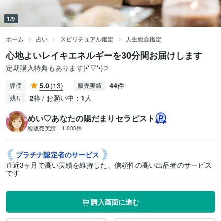
1/9
ホーム
占い
スピリチュアル鑑定
人生総合鑑定
心地よいレイキエネルギーを30分間お届けします
定期購入特典もあります|•'▽'•)੭
5.0
(13)
44
件
評価
販売実績
2
枠 / お願い中：
1
人
残り
めい♡あなたの陽だまりセラピスト
総販売実績：
1,033件
プラチナ認定者の
サービス
直近3ヶ月で高い実績を維持した、信頼性の高い出品者のサービス
です
購入画面に進む