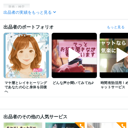
資格・検定
出品者の実績をもっと見る
歯科衛生士
取得年 : 2003年
認定レイキヒーラー
取得年 : 2020年
出品者のポートフォリオ
もっと見る
その他ツール
MAYAカラーセラピー:5年
レイキセラピー（直傅霊氣）:3年
オラクルカード:3年
歯科衛生士:15年
セクシー研究:30年
音声配信:4年
得意分野
悩み相談・カウンセリング
相談相手、話相手
占い・セラピー
お好みの
ボイスメッセージ
電話相談・話し相手
占い
オラクルカード
悩み相談
恋愛
子育て
性
身体の悩み
悩み相談・カウンセリング
どんなお話でも寄り添って聞けること
お好み
の声や喋りに変身できる
オラクルカードメッセージ
マヤ暦とレイキヒーリング
どんな声か聞いてみてね♪
時間有効活用！
であなたの心と身体を回復
ャットサービス
話し相手
恋愛
電話相談
愚痴
シチュエーショボイス
癒し
子育て
へ
歯の悩み
オラクルカード
出品者のその他の人気サービス