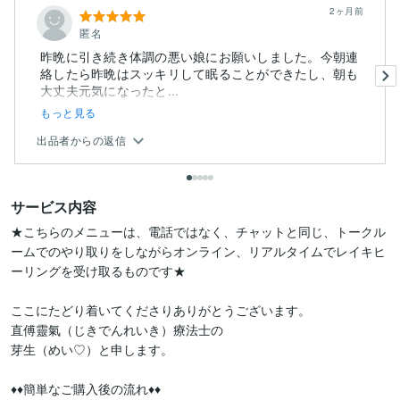
2ヶ月前
匿名
昨晩に引き続き体調の悪い娘にお願いしました。今朝連
絡したら昨晩はスッキリして眠ることができたし、朝も
大丈夫元気になったと...
もっと見る
出品者からの返信
サービス内容
★こちらのメニューは、電話ではなく、チャットと同じ、トークル
ームでのやり取りをしながらオンライン、リアルタイムでレイキヒ
ーリングを受け取るものです★

ここにたどり着いてくださりありがとうございます。

直傅靈氣（じきでんれいき）療法士の 

芽生（めい♡）と申します。

♦♦簡単なご購入後の流れ♦♦
