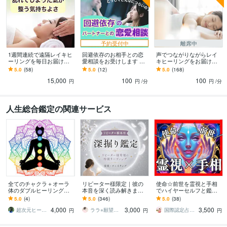
予約受付中
離席中
1週間連続で遠隔レイキヒ
回避依存のお相手との恋
声でつながりながらレイ
ーリングを毎日お届けし
愛相談をお受けします 未
キヒーリングをお届けし
ます しっかり整う心地よ
読、音信不通、会えな
ます 30分間♡心地よいレ
5.0
(58)
5.0
(12)
5.0
(168)
い体験をしてみません
い！ドタキャン多め、こ
イキヒーリングを体験し
15,000
100
100
か？
れって回避依存？
てみませんか？
円
円
/分
円
/分
人生総合鑑定の関連サービス
全てのチャクラ＋オーラ
リピーター様限定｜彼の
使命☆前世を霊視と手相
体のダブルヒーリングし
本音を深く読み解きます
でハイヤーセルフと鑑定
ます 宇宙根源のエネルギ
恋愛・人間関係・仕事な
します 魂の覚醒と次元上
5.0
(4)
5.0
(346)
5.0
(38)
ーで癒し、生命エネルギ
ど幅広いお悩みを丁寧に
昇☆人生の流れ、本質、
4,000
3,000
3,500
ーをチャージ！！
読み解きます
才能、過去世を霊感霊視
超次元ヒーラー みい
ララ⭐︎願望実現サポート
国際認定占い師ヒーラーいろは♡
円
円
円