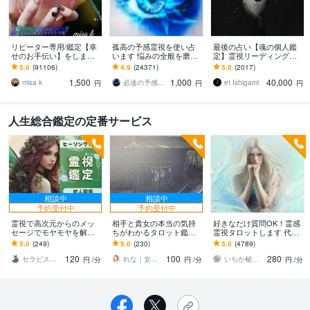
リピーター専用/鑑定【幸
孤高の予感霊視を使い占
最後の占い【魂の個人鑑
せのお手伝い】をします
います 悩みの全般を磨き
定】霊視リーディング承
☆あなた様が幸せになる
上げ、研ぎ澄ました予感
ります 運命の地図を手
5.0
(91106)
4.9
(24371)
5.0
(2017)
ための鑑定☆
より霊視により導きます
に、輝く人生を創る｜魂
1,500
1,000
40,000
の全体像を紐解く鑑定
misa k
必達の予感霊視 渡邊 潤一
et Ishigami
円
円
円
人生総合鑑定の定番サービス
相談中
相談中
予約受付中
予約受付中
霊視で高次元からのメッ
相手と貴女の本当の気持
好きなだけ質問OK！霊感
セージでモヤモヤを解消
ちがわかるタロット鑑定
霊視タロットします 代々
します 生年月日不要。相
します 実績1000件！潜在
祈祷師家系鑑定士1８年２
5.0
(249)
5.0
(230)
5.0
(4789)
手の気持ち・仕事・対人
意識✖️タロット鑑定の現役
万人超！スピリチュアル
120
100
280
関係など
プロの電話占い
恋愛・仕事
セラピスト はる
れな｜女性のための恋愛専門カウンセラー
いちか秘めた声伝える
円
/分
円
/分
円
/分