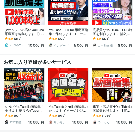
満枠対応中
クオリティの高いYouTube
YouTube・TikTok用動画編
高品質なYouTube・SNS動
用動画を編集します 【10,
集・作成します ココナラ
画を制作します ご購入前
000円でクオリティの高い
最安値！カット・テロッ
無料サンプル作成で安心
5.0
(218)
5.0
(320)
4.9
(296)
動画】作成します！
プ編集すべておまかせく
お取引！SNS運用にも特
10,000
5,000
8,000
ださい
化
KEN＠YouTube運用代行
イナゾーギミック＠歴7年目の動画編集者
山田動画編集者
円
円
円
お気に入り登録が多いサービス
丸投げYouTube動画編集！
YouTube向け★動画編集い
迅速・高品質★YouTube動
承ります 現役YouTuberが
たします イメージやジャ
画編集代行します 【実績
効果的な動画を作ります
ンルに合わせて編集しま
多数!!】企業・店舗・芸能
5.0
(604)
5.0
(975)
5.0
(1039)
す♫
事務所等ご依頼いただい
10,000
10,000
10,000
てます
すず動画編集者
りいち。
つーくん┃動画編集屋
円
円
円