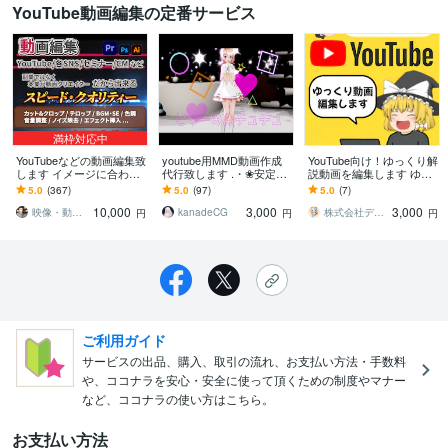
YouTube動画編集の定番サービス
満枠対応中
YouTubeなどの動画編集致
youtube用MMD動画作成
YouTube向け！ゆっくり解
します イメージに合わせ
代行致します .・❀安定で
説動画を編集します ゆっ
て丸投げでも編集させて
高品質な動画をお届けし
くり解説/2ch/がるちゃん
5.0
(367)
5.0
(97)
5.0
(7)
頂きます
ます☆.・❀
どんなジャンルでもOK！
10,000
3,000
3,000
映像・動画クリエイター「ぴこりの」
kanadeCG
株式会社デジタルレシピ
円
円
円
ご利用ガイド
サービスの出品、購入、取引の流れ、お支払い方法・手数料
や、ココナラを安心・安全に使って頂くための制度やマナー
など、ココナラの使い方はこちら。
お支払い方法