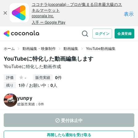
ホーム
動画編集・映像制作
動画編集
YouTube動画編集
YouTubeに特化した動画編集します
YouTubeに特化した動画作成
-
0
件
評価
販売実績
1
枠 / お願い中：
0
人
残り
yunpy
総販売実績：
0件
受付休止中
再開したら通知を受け取る