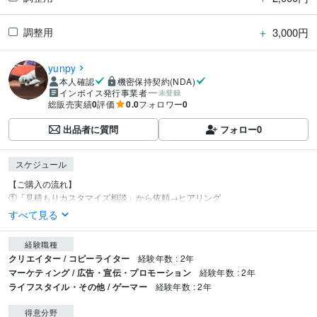
＋
3,000円
調整用
yunpy
本人確認
機密保持契約(NDA)
インボイス発行事業者
未登録
総販売実績
0
評価
0.0
フォロワー
0
出品者に質問
フォロー
0
スケジュール
【ご購入の流れ】

①「見積もりカスタマイズ相談」から依頼→ヒアリング
すべて見る
経験職種
クリエイター / コピーライター
経験年数 : 2年
マーケティング / 広告・宣伝・プロモーション
経験年数 : 2年
ライフスタイル・その他 / ゲーマー
経験年数 : 2年
得意分野