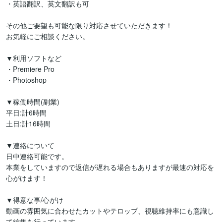
・英語翻訳、英文翻訳も可

その他ご要望も可能な限り対応させていただきます！

お気軽にご相談ください。

▼利用ソフトなど

・Premiere Pro

・Photoshop

▼稼働時間(副業)

平日:計6時間

土日:計16時間

▼連絡について

日中連絡可能です。

本業をしていますので返信が遅れる場合もありますが最速の対応を
心がけます！

▼得意な事/心がけ

動画の雰囲気に合わせたカットやテロップ、視聴維持率にも意識し
て編集を行っています。
