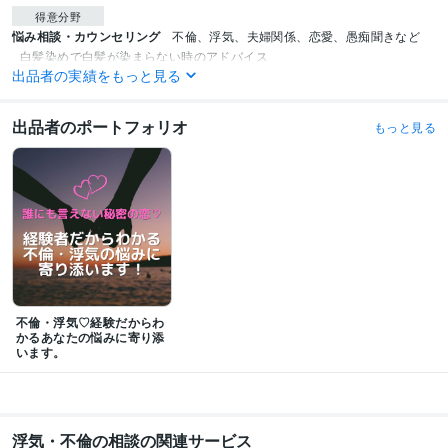
得意分野
悩み相談・カウンセリング
不倫、浮気、夫婦関係、恋愛、愚痴聞きなど
白髪染めで白髪が染まらない時のアドバイス
出品者の実績をもっと見る
資産運用・副業の相談
アフィリエイトで稼ぎ方を教えます！
出品者のポートフォリオ
もっと見る
不倫・浮気♡経験だからわ
かるあなたの悩みに寄り添
います。
浮気・不倫の相談の関連サービス