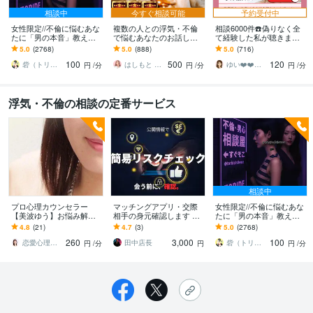
相談中
今すぐ相談可能
予約受付中
女性限定//不倫に悩むあな
複数の人との浮気・不倫
相談6000件☎️偽りなく全
たに「男の本音」教えま
で悩むあなたのお話し聴
て経験した私が聴きます
す 彼の言葉は本当なの？
きます 満たされないその
✅辛い／別れ／復縁／不倫
5.0
(2768)
5.0
(888)
5.0
(716)
【言葉と裏腹な彼の行動
気持ちと本当の思いを全
20年の経験から何でも話
100
500
120
の意味】を教えます
部丸ごと受けとめます！
して下さい
砦（トリデ）
はしもと ゆっこ♡救急こころの相談室
ゆい❤️❤️癒しの心友
円
/分
円
/分
円
/分
浮気・不倫の相談の定番サービス
相談中
プロ心理カウンセラー
マッチングアプリ・交際
女性限定//不倫に悩むあな
【美波ゆう】お悩み解決
相手の身元確認します 浮
たに「男の本音」教えま
します 婚外恋愛•不倫•W
気・経歴詐称・素行を公
す 彼の言葉は本当なの？
4.8
(21)
4.7
(3)
5.0
(2768)
不倫 誰にも言えない苦
開情報でチェック！
【言葉と裏腹な彼の行動
260
3,000
100
しいお悩みに対応♪
の意味】を教えます
恋愛心理カウンセラー 美波 ゆう
田中店長
砦（トリデ）
円
/分
円
円
/分