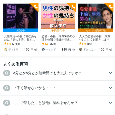
相談中
予約受付中
今すぐ相談可能
女性限定//不倫に悩むあな
恋愛・不倫・浮気❤彼の心
大人の恋愛㊙️不倫・浮気
たに「男の本音」教えま
理を公認心理師が答えま
✨やさしくお聞きします
す 彼の言葉は本当なの？
す 彼の本音が知りたい！
男心をロジカルにを答え
5.0
(2768)
5.0
(208)
5.0
(66)
【言葉と裏腹な彼の行動
彼の本気度を男性心理の
ます☘️抑えられない気持
100
140
100
の意味】を教えます
専門家が解説します
ち・不安・悩み
砦（トリデ）
マインドレジリエンス
ずまなこ✨FP
円
/分
円
/分
円
/分
よくある質問
3分とか5分とか短時間でも大丈夫ですか？
上手く話せないかも・・・。
ここで話したことは他に漏れませんか？