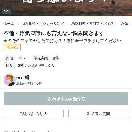
1/1
ホーム
悩み相談・カウンセリング
恋愛相談・専門アドバイス
浮気・
不倫・浮気♡誰にも言えない悩み聞きます
今のそのモヤモヤした気持ち？！僕に全部ブチまけてください。
電話相談
-
0
件
評価
販売実績
5
枠 / お願い中：
0
人
残り
en_縁
総販売実績：
0件
待機中のみ受付可
お気に入り(3)
出品者に質問