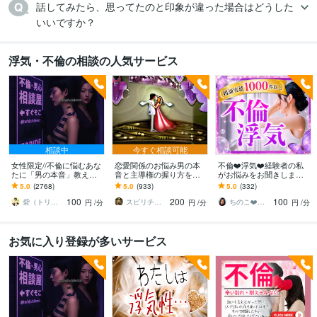
話してみたら、思ってたのと印象が違った場合はどうした
いいですか？
浮気・不倫の相談の人気サービス
相談中
今すぐ相談可能
女性限定//不倫に悩むあな
恋愛関係のお悩み男の本
不倫❤️浮気❤️経験者の私
たに「男の本音」教えま
音と主導権の握り方を教
がお悩みをお聞きします
す 彼の言葉は本当なの？
えます 発言、行動から彼
不倫/W不倫/浮気/セフレ/
5.0
(2768)
5.0
(933)
5.0
(332)
【言葉と裏腹な彼の行動
の本音が全てが丸わか
証拠/離婚/夫婦/関係修復/
100
200
100
の意味】を教えます
り！全部教えます。
レス
砦（トリデ）
スピリチュアルカウンセラーすすむ
ちのこ❤️ポジティブカウンセラー
円
/分
円
/分
円
/分
お気に入り登録が多いサービス