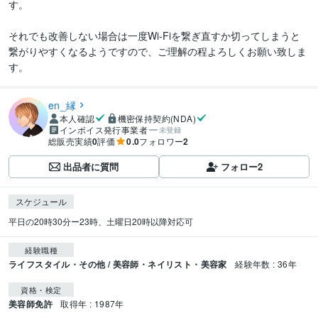
す。

それでも改善しない場合は一度Wi-Fiを繋ぎ直すか切ってしまうと
繋がりやすくなるようですので、ご理解の程よろしくお願い致しま
す。
en_縁
本人確認
機密保持契約(NDA)
インボイス発行事業者
未登録
総販売実績
0
評価
0.0
フォロワー
2
出品者に質問
フォロー
2
スケジュール
平日の20時30分ー23時、土曜日20時以降対応可
経験職種
ライフスタイル・その他 / 美容師・ネイリスト・美容家
経験年数 : 36年
資格・検定
美容師免許
取得年 : 1987年