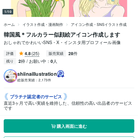
1/10
ホーム
イラスト作成・漫画制作
アイコン作成・SNSイラスト作成
韓国風＊フルカラー似顔絵アイコン作成します
おしゃれでかわいいSNS・X・インスタ用プロフィール画像
4.8
(25)
28
件
評価
販売実績
2
枠 / お願い中：
0
人
残り
shiinaillustration
総販売実績：
2,173件
プラチナ認定者の
サービス
直近3ヶ月で高い実績を維持した、信頼性の高い出品者のサービス
です
購入画面に進む