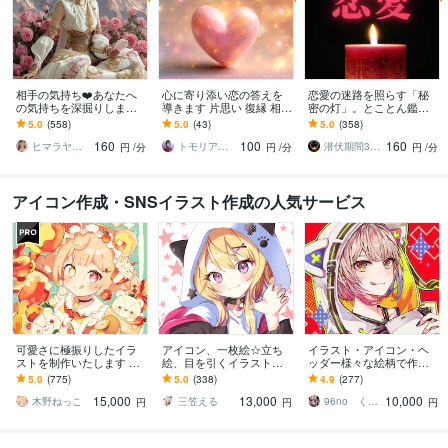
相手の気持ち❤️あなたへ
心に寄り添い恋の答えを
恋愛の迷路を照らす「秘
の気持ちを深掘りします
導きます 片思い 復縁 相手
密の灯」。とことん鑑定
霊感タロットとチャネリ
の気持ち 優しく読み解き
します ◆霊視・タロッ
5.0
(558)
5.0
(43)
5.0
(358)
ングでお相手様の本音を
ます
ト・オラクル、算命学、
160
100
160
深く読み取ります
ダウジングの複合徹底鑑
ヒマラヤ霊感ヒーラー☆咲希（saki）
トモリアⅦ❁トライアークチャネラー
潜伏期間30年の霊視・占術鑑定 ひのわ
円
/分
円
/分
円
/分
定
アイコン作成・SNSイラスト作成の人気サービス
可愛さに極振りしたイラ
アイコン、一枚絵☆立ち
イラスト・アイコン・ヘ
ストを制作いたします ★
絵、目を引くイラスト描
ッダー様々な絵柄で作成
商用利用＆二次利用込
きます イリアム、サム
します 商用可！似顔絵・
5.0
(775)
5.0
(338)
4.9
(277)
み！ミニキャラは小物２
ネ、live2D、YouTube、歌
ブログ・インスタ・動画
15,000
13,000
10,000
点まで無料！★
ってみたも
配信サムネ等用途様々！
木野ねっこ
三笠える
96no くろの
円
円
円