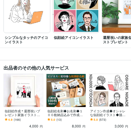
シンプルなタッチのアイコ
似顔絵アイコンイラスト
還暦祝いの家族
ンイラスト
ストプレゼント
出品者のその他の人気サービス
似顔絵作成＊還暦祝いプ
似顔絵名刺◆お名刺◆１
アイコン作成◆オシャレ
レゼント家族イラスト描
００枚納品込みで作成し
な似顔絵イラスト◆描き
きます 新築祝い / 記念日
ます オシャレな似顔絵イ
ます SNSアイコンイラス
4.9
(166)
5.0
(13)
5.0
(573)
プレゼント /誕生日プレゼ
ラスト付きのオリジナル
ト・モノクロ・名刺・プ
4,000
8,000
3,000
ントにオススメ
名刺デザインです⭐︎
ロフィール画像作成
円
円
円