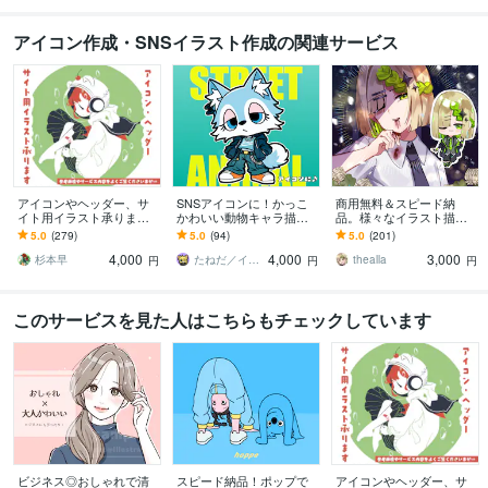
アイコン作成・SNSイラスト作成の関連サービス
アイコンやヘッダー、サ
SNSアイコンに！かっこ
商用無料＆スピード納
イト用イラスト承ります
かわいい動物キャラ描き
品。様々なイラスト描き
SNS用やバナー用画像等
ます ストリート系！かっ
ます 様々な活動で使用す
5.0
(279)
5.0
(94)
5.0
(201)
に！ゆるいイラストで個
こかわいい動物キャラ作
るイラストが必要な方
4,000
4,000
3,000
性を出せます
成｜修正無制限
へ。
杉本早
たねだ／イラストレーター
thealla
円
円
円
このサービスを見た人はこちらもチェックしています
ビジネス◎おしゃれで清
スピード納品！ポップで
アイコンやヘッダー、サ