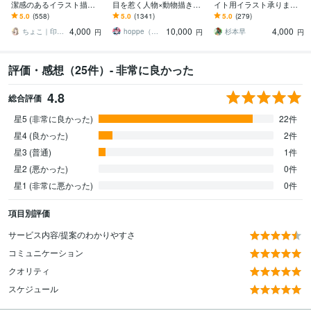
潔感のあるイラスト描き
目を惹く人物×動物描きま
イト用イラスト承ります
ます 大人かわいいアイコ
す 挿絵・動画・グッズな
SNS用やバナー用画像等
5.0
(558)
5.0
(1341)
5.0
(279)
ンで信頼度UP！インス
ど鮮やかな配色で個性を
に！ゆるいイラストで個
4,000
10,000
4,000
タ・ココナラ用に
出したい方へ
性を出せます
ちょこ｜印象と信頼を形にするアイコン職人
hoppe（ほっぺ）
杉本早
円
円
円
評価・感想（25件）- 非常に良かった
4.8
総合評価
星5 (非常に良かった)
22件
星4 (良かった)
2件
星3 (普通)
1件
星2 (悪かった)
0件
星1 (非常に悪かった)
0件
項目別評価
サービス内容/提案のわかりやすさ
コミュニケーション
クオリティ
スケジュール