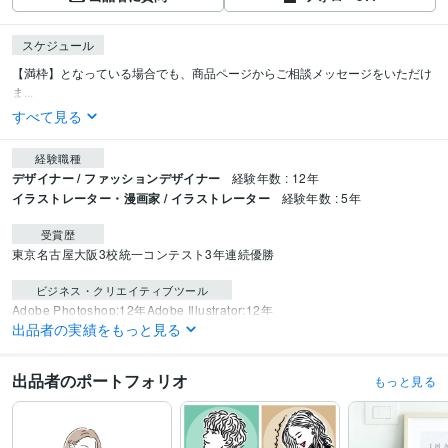
スケジュール
【満枠】となっている場合でも、商品ページからご相談メッセージをいただけ
ま...
すべて見る
経験職種
デザイナー / ファッションデザイナー
経験年数 : 12年
イラストレーター・漫画家 / イラストレーター
経験年数 : 5年
受賞歴
東京名古屋大阪3校統一コンテスト3年連続優勝
ビジネス・クリエイティブツール
Adobe Photoshop:12年
Adobe Illustrator:12年
出品者の実績をもっと見る
得意分野
イラスト作成・漫画制作
似顔絵イラスト
ウェルカムボードデザイン
出品者のポートフォリオ
もっと見る
イラスト作成
デザイン制作
筆記体ニュアンスロゴデザイン作成
美容院 ネイルサロン