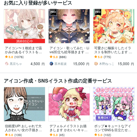
お気に入り登録が多いサービス
満枠対応中
アイコン〜１枚絵まで温
アイコン・歌ってみた・Li
可愛さに極振りしたイラ
かみのあるイラストを描
ve2D立ち絵等描きます ち
ストを制作いたします ★
きます ★ココナラ自体が
びキャラや配信用イラス
商用利用＆二次利用込
5.0
(1076)
5.0
(886)
5.0
(775)
初めての方も、お気軽に
ト等、幅広く制作してい
み！ミニキャラは小物２
4,500
15,000
15,000
ご相談ください♪★
ます！
点まで無料！★
黒豆ちゃ
茶木藍波
木野ねっこ
円
円
円
アイコン作成・SNSイラスト作成の定番サービス
信頼度UP! おしゃれで大
デフォルメイラストお描
ポップ★キュートなアイ
人かわいい女の子描きま
きします かわいいキャッ
コンでSNSを目立たせま
す お手元の写真のポーズ
チーなデフォルメイラス
す SNS・ブログに！パッ
5.0
(139)
5.0
(45)
5.0
(102)