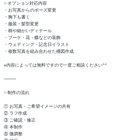
✨オプション対応内容

・お写真からのポーズ変更

・胸下も書く

・服装・髪型変更

・柄や細かいディテール

・ブーケ・花・蝶などの装飾

・ウェディング・記念日イラスト

・複数写真を組み合わせた構図作成

※内容によっては無料ですので一度ご相談ください^^

⸻

✨制作の流れ

① お写真・ご希望イメージの共有

② ラフ作成

③ ご確認・修正

④ 本制作

⑤ 微調整
