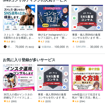
満枠対応中
ストレス・迷いのないSN
伸びる✔ Instagramのコン
事業・個人用SNSの集客
S運用の土台を構築します
セプト設計します 「餅は
コンサルを行います 有名
25%オフで圧倒的にお
餅屋！」1人で何ヶ月も悩
インフルエンサーも担当
5.0
(81)
4.7
(13)
4.9
(223)
得。ビデオ通話4回分。頻
む作業は、プロにまるっ
するプロが戦略レポート
70,000
100,000
30,000
度も自由です
とお任せ
を作成します
櫻井健太｜集客多角化・SNS運用コンサル
佐藤姉妹｜Instagramプロマーケタ
SAKURA INT
円
/60分
円
円
お気に入り登録が多いサービス
30万人の僕がインスタの
事業・個人用SNSの集客
note収益だけで生活する
的確なアドバイスします
コンサルを行います 有名
私が『稼ぐ方法』教えま
ボクと一緒にアカウント
インフルエンサーも担当
す noteで稼ぎたい人必
5.0
(293)
4.9
(223)
4.9
(294)
を伸ばしましょう！
するプロが戦略レポート
見！月間48万PVの私が稼