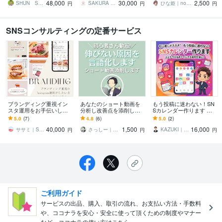
48,000
30,000
2,500
を作成します
ぎ方教えます
SHUN SNSノウハウ発信
SAKURA INT
ひな姫｜note大学運営｜収益化運用支援
円
円
円
SNSコンサルティングの定番サービス
ブランディング重視イン
あなたのショート動画を
もう投稿に迷わない！SN
スタ運用をお手伝いしま
分析し改善点を添削しま
Sカレンダー作ります 新
す 週2〜3投稿でテンプレ
す 年間500本以上分析し
規特別価格☆Instagram投
5.0
(7)
4.8
(6)
5.0
(2)
ートを使った投稿、世界
たプロがあなたの動画を
稿カレンダー30日分
40,000
1,500
16,000
観重視の運用
改善
ササミ｜SNS運用・広告・OTA集客
さっしー｜WEBマーケティング
KAZUKI｜集客と採用の戦略パートナー
円
円
円
ご利用ガイド
サービスの出品、購入、取引の流れ、お支払い方法・手数料
や、ココナラを安心・安全に使って頂くための制度やマナー
など、ココナラの使い方はこちら。