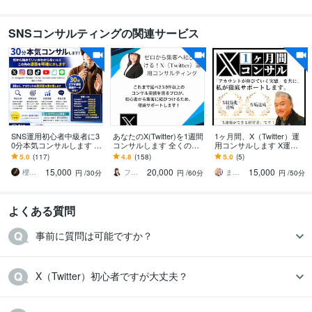
SNSコンサルティングの関連サービス
SNS運用初心者中級者に3
あなたのX(Twitter)を1週間
1ヶ月間、X（Twitter）運
0分本気コンサルします 何
コンサルします 全くの初
用コンサルします X運用
から始めていいかわから
心者でも集客に繋げられ
にもっと力を入れたい
5.0
(117)
4.8
(158)
5.0
(5)
ない人にこの先の道筋を
るメソッドをお伝えしま
方、1ヶ月間徹底サポート
15,000
20,000
15,000
明確に示します
す
します。
櫻井健太｜集客多角化・SNS運用コンサル
フルマリ
まつもと社長｜なんでも相談できる経営者
円
/30分
円
/60分
円
/50分
よくある質問
事前に質問は可能ですか？
X（Twitter）初心者ですが大丈夫？