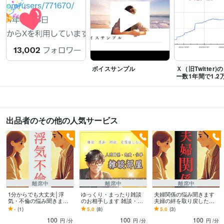
ボイスサンプル
Ｘ（旧Twitter
ー数1年間で1.2
出品者のその他の人気サービス
離席中
離席中
離席中
1分からでも大丈夫│浮
ゆっくり・まったり雑談
夫婦関係の悩み聞きます
気・不倫の悩み聞きます
のお相手します 雑談・相
夫婦の絆を取り戻した
夫として、男性としての
談・お試し…何でもOK！
い！ あなたの気持ちに寄
-
(1)
5.0
(8)
5.0
(3)
視点でお話をしっかり聞
あなたのお電話まってま
り添います
100
100
100
きます
す♪
円
/分
円
/分
円
/分