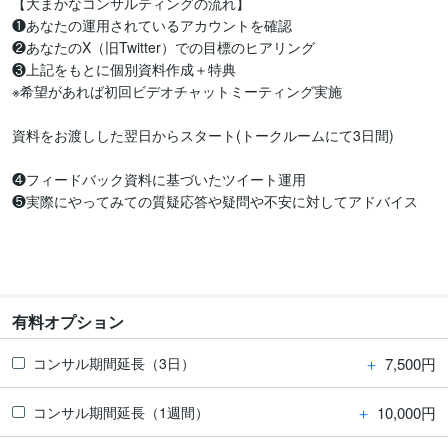
【大まかなコンサルティングの流れ】

❶あなたの運用されているアカウントを確認

❷あなたのX（旧Twitter）での目標のヒアリング

❸上記をもとに個別資料作成＋特典

※希望があれば初回ビデオチャットミーティング実施

資料をお渡しした翌日からスタート(トークルームにて3日間)

❹フィードバック資料に基づいたツイート運用

❺実際にやってみての質疑応答や疑問や不安に対してアドバイス

有料オプション
＋
7,500円
コンサル期間延長（3日）
＋
10,000円
コンサル期間延長（1週間）