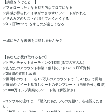
【講座をうけると…】

✅フォローしたくなる魅力的なプロフになる

✅共感が得られイイネがつきやすいツイートが作れる

✅見込み客のリストが増えてわくわくする

✅X（旧Twitter）をするのが楽しくなる

一緒にそんな未来を目指しませんか？

【あなたが受け取れるもの】

✅ビデオチャットミーティング1時間(希望の方のみ）

✅あなたのアカウント特製！個別のアドバイスPDF資料

✅3日間の質問し放題

✅期間中のツイートを1.2万人のアカウントで「いいね」で周知

✅毎日のツイート見直しシートのテンプレート（自動色分け機能）

✅1000万インプ実績のツイート集（解説付き）

※コンサルの流れは、「購入にあたってのお願い」を確認くださ
い。

※「相互フォロー戦略」「いいね購入」は行いません。
