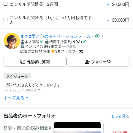
＋
20,000円
コンサル期間延長（2週間）
コンサル期間延長（1か月）※1万円お得です
＋
30,000円
♪
まさ❣️愛と心のモチベーションメーカー
本人確認
機密保持契約(NDA)
インボイス発行事業者
未登録
総販売実績
41
評価
5.0
フォロワー
32
出品者に質問
フォロー
32
スケジュール
ご覧いただきありがとうございます。

✅7/8 22:00-1:00頃まで...
すべて見る
出品者のポートフォリオ
もっと見る