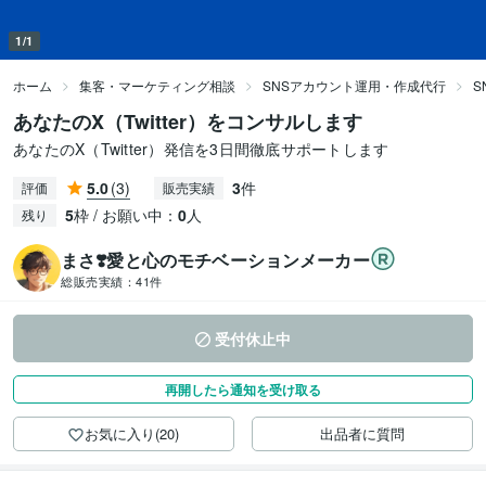
1/1
ホーム
集客・マーケティング相談
SNSアカウント運用・作成代行
S
あなたのX（Twitter）をコンサルします
あなたのX（Twitter）発信を3日間徹底サポートします
5.0
(3)
3
件
評価
販売実績
5
枠 / お願い中：
0
人
残り
まさ❣️愛と心のモチベーションメーカー
総販売実績：
41件
受付休止中
再開したら通知を受け取る
お気に入り(20)
出品者に質問