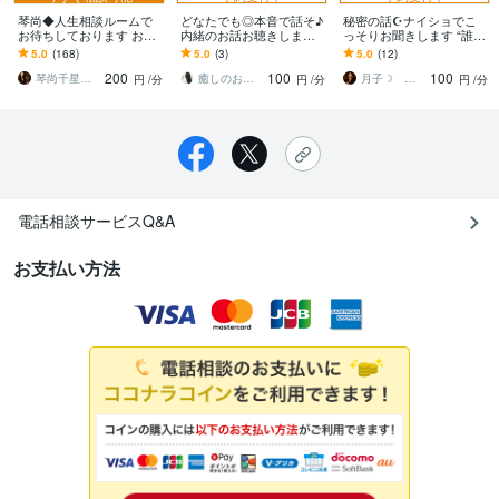
琴尚◆人生相談ルームで
どなたでも◎本音で話そ♪
秘密の話☪️ナイショでこ
お待ちしております お悩
内緒のお話お聴きします
っそりお聞きします “誰に
み全般・80才⬅過去最長
誰にも言えない色んなお
も言えない㊙️”が言える場
5.0
(168)
5.0
(3)
5.0
(12)
年齢相談者様ー
話 ゆっくりリラックスし
所✨
200
100
100
て話そう❤︎
琴尚千星ことなおチセイ
癒しのお部屋＊あい
月子☽ スナック灯（あかり）
円
/分
円
/分
円
/分
電話相談サービスQ&A
お支払い方法