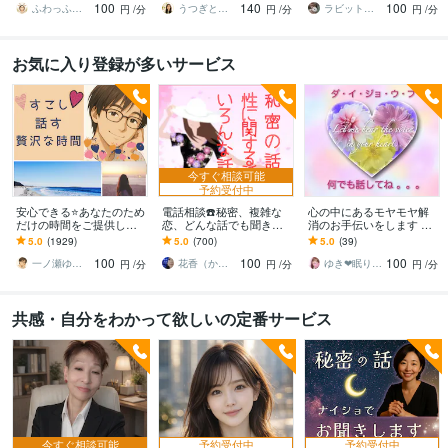
100
140
100
吐き出して心に余白
ふわっふわのカシミヤ
うつぎともこ（けんちゃんママ♪）
ラビット赤石
円
/分
円
/分
円
/分
お気に入り登録が多いサービス
今すぐ相談可能
予約受付中
安心できる⭐️あなたのため
電話相談☎️秘密、複雑な
心の中にあるモヤモヤ解
だけの時間をご提供しま
恋、どんな話でも聞きま
消のお手伝いをします ✨H
す HSPの私があなたを全
す あなたの思い全て受け
SPの私があなたの心に寄
5.0
(1929)
5.0
(700)
5.0
(39)
力で受け止めます。緊張
止めます！誰にも話せな
り添い優しく受けとめま
100
100
100
なんていらない。
い方にお勧めです！
すꕤ
一ノ瀬ゆう★実績１０年の安心できる聞き手
花香（かこ）
ゆき❤眠り姫カウンセラー
円
/分
円
/分
円
/分
共感・自分をわかって欲しいの定番サービス
今すぐ相談可能
予約受付中
予約受付中