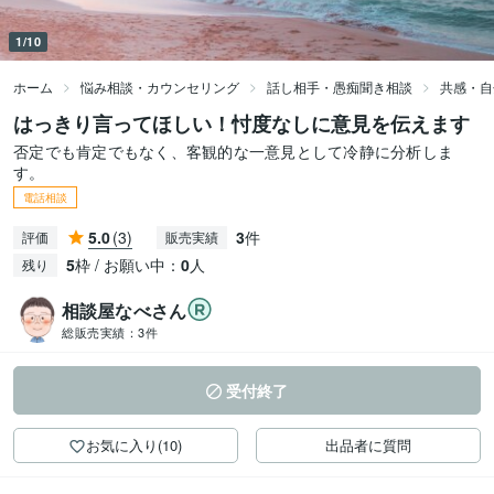
1/10
ホーム
悩み相談・カウンセリング
話し相手・愚痴聞き相談
共感・自
はっきり言ってほしい！忖度なしに意見を伝えます
否定でも肯定でもなく、客観的な一意見として冷静に分析しま
す。
電話相談
5.0
(3)
3
件
評価
販売実績
5
枠 / お願い中：
0
人
残り
相談屋なべさん
総販売実績：
3件
受付終了
お気に入り(10)
出品者に質問