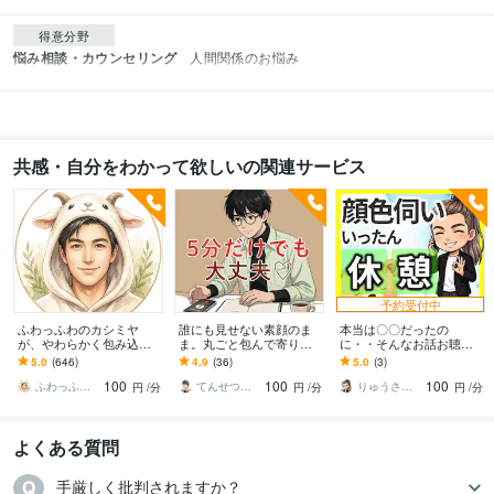
得意分野
悩み相談・カウンセリング
人間関係のお悩み
共感・自分をわかって欲しいの関連サービス
予約受付中
ふわっふわのカシミヤ
誰にも見せない素顔のま
本当は〇〇だったの
が、やわらかく包み込み
ま。丸ごと包んで寄り添
に・・そんなお話お聴き
ます ☘️もふもふに包まれ
います もう一人で抱え込
します 公認心理師☘自分
5.0
(646)
4.9
(36)
5.0
(3)
て、心、ほどける☘️
まないで⭐︎無理に整えず、
を後回しにしてきた人☘
100
100
100
今の想いを聴かせて
ボイスサンプル聞いてね
ふわっふわのカシミヤ
てんせつ☆最適ライフをサポートする
りゅうさく✨あなたに寄り添う公認心理師✨
円
/分
円
/分
円
/分
よくある質問
手厳しく批判されますか？