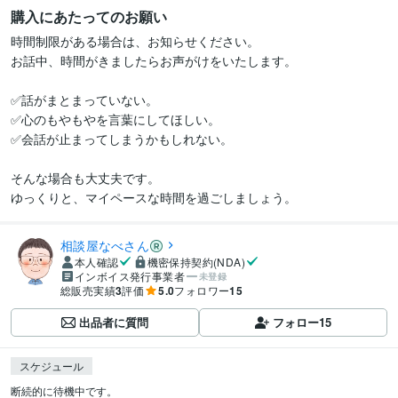
購入にあたってのお願い
時間制限がある場合は、お知らせください。

お話中、時間がきましたらお声がけをいたします。

✅話がまとまっていない。

✅心のもやもやを言葉にしてほしい。

✅会話が止まってしまうかもしれない。

そんな場合も大丈夫です。

ゆっくりと、マイペースな時間を過ごしましょう。
相談屋なべさん
本人確認
機密保持契約(NDA)
インボイス発行事業者
未登録
総販売実績
3
評価
5.0
フォロワー
15
出品者に質問
フォロー
15
スケジュール
断続的に待機中です。