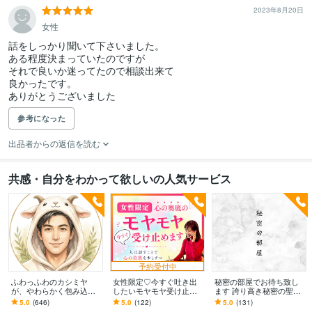
2023年8月20日
女性
話をしっかり聞いて下さいました。

ある程度決まっていたのですが

それで良いか迷ってたので相談出来て

良かったです。

ありがとうございました
参考になった
出品者からの返信を読む
共感・自分をわかって欲しいの人気サービス
予約受付中
ふわっふわのカシミヤ
女性限定♡今すぐ吐き出
秘密の部屋でお待ち致し
が、やわらかく包み込み
したいモヤモヤ受け止め
ます 誇り高き秘密の聖地
ます ☘️もふもふに包まれ
ます 否定せず優しく寄り
へようこそ！
5.0
(646)
5.0
(122)
5.0
(131)
て、心、ほどける☘️
添います♪たまった想いを