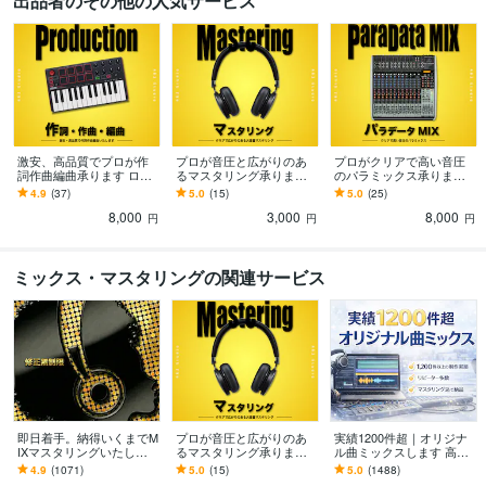
出品者のその他の人気サービス
激安、高品質でプロが作
プロが音圧と広がりのあ
プロがクリアで高い音圧
詞作曲編曲承ります ロッ
るマスタリング承ります
のパラミックス承ります
ク、ポップ、ヒップホッ
アルバム制作に向けて同
全パートを丁寧に処理し
4.9
(37)
5.0
(15)
5.0
(25)
プ、アイドル、何でも制
じ処理でマスタリングが
クリアで音圧の高いミッ
8,000
3,000
8,000
作致します
したい方も是非
クスをします
円
円
円
ミックス・マスタリングの関連サービス
即日着手。納得いくまでM
プロが音圧と広がりのあ
実績1200件超｜オリジナ
IXマスタリングいたしま
るマスタリング承ります
ル曲ミックスします 高評
す 実績1000件突破。修正
アルバム制作に向けて同
価多数・マスタリング込
4.9
(1071)
5.0
(15)
5.0
(1488)
無制限。高品質な音を最
じ処理でマスタリングが
で納品