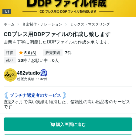
1/1
ホーム
音楽制作・ナレーション
ミックス・マスタリング
CDプレス用DDPファイルの作成し致します
曲間を丁寧に調節したDDPファイルの作成を承ります。
5.0
(6)
7
件
評価
販売実績
20
枠 / お願い中：
0
人
残り
482studio
総販売実績：
132件
プラチナ認定者の
サービス
直近3ヶ月で高い実績を維持した、信頼性の高い出品者のサービス
です
購入画面に進む