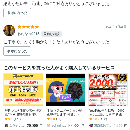
納期が短い中、迅速丁寧にご対応ありがとうございました。
参考になった
2024年3月28日
わたなべ0215
見積り相談
ご丁寧で、とても助かりました！ありがとうございました！
参考になった
このサービスを買った人がよく購入しているサービス
現役プロが制作♪著作権譲
手描きアニメーション動
YouTube再生回数＋2000
渡OK★理想の曲を作りま
画制作します 可愛い・ゆ
回以上宣伝します 再生回
す 納品速度に自信あり！
るい・MV・OP ED・GIF
数/ショート動画も可能/振
5.0
(177)
5.0
(37)
5.0
(1060)
ギターが大得意です★鼻
スタンプ・素材など
り分け可能/達成保証付き
20,000
100,000
2,500
歌AI楽曲もお任せ
ムラヤマトモユキ
aoi animation
SNS拡散プロ【実績1万件越＆即日対応】
円
円
円