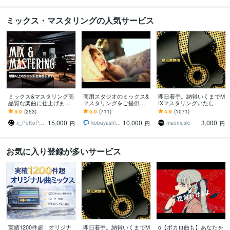
ミックス・マスタリングの人気サービス
ミックス&マスタリング高
商用スタジオのミックス&
即日着手。納得いくまでM
品質な楽曲に仕上げます
マスタリングをご提供し
IXマスタリングいたしま
★ 基本作業全て込み！ト
ます 業界20年の経験があ
す 実績1000件突破。修正
5.0
(253)
5.0
(711)
4.9
(1071)
ラック数制限なし★
る現役エンジニアが幅広
無制限。高品質な音を最
15,000
10,000
3,000
いジャンルに対応！
速で。
x_PoKoPen_x
kobayashi48
maomusic
円
円
円
お気に入り登録が多いサービス
実績1200件超｜オリジナ
即日着手。納得いくまでM
o【ボカロ曲も】あなたを