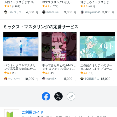
ル曲ミックスします 高評
IXマスタリングいたしま
輝かせるミックスします y
価多数・マスタリング込
す 実績1000件突破。修正
outubeに歌をアップした
5.0
(1488)
4.9
(1071)
5.0
(411)
で納品
無制限。高品質な音を最
い活動者様必見！格安高
4,000
3,000
3,000
速で。
音質
パレコサウンド
maomusic
sakkyoku645
円
円
円
ミックス・マスタリングの定番サービス
パラミックス＆マスタリ
歌ってみたサビのみMIXし
圧倒的クオリティのボー
ング高品質な楽曲に仕上
ます まとめてお得な３本
カルMIXします プロ仕上
げます ☆トラック数制限
5,000円のプランです
がりで満足したい人向け
5.0
(1)
5.0
(2)
5.0
(16)
なし ☆修正回数無制限
です！！
10,000
5,000
15,000
たこちーず
ゆのMIX
SCENE PROJECT
円
円
円
ご利用ガイド