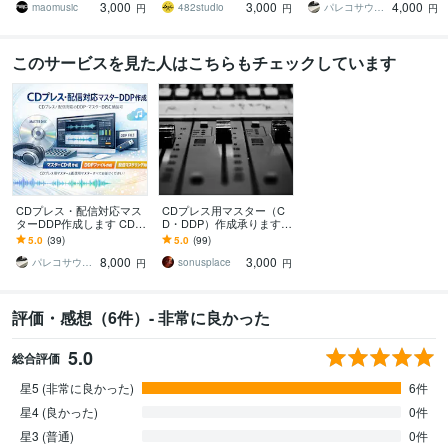
3,000
3,000
4,000
速で。
したい方も是非
maomusic
482studio
パレコサウンド
円
円
円
このサービスを見た人はこちらもチェックしています
CDプレス・配信対応マス
CDプレス用マスター（C
ターDDP作成します CDプ
D・DDP）作成承ります
レス／配信対応のDDP・
【最短1時間仕上げ】CD
5.0
(39)
5.0
(99)
マスターDISC納品可
プレスに必要な入稿デー
8,000
3,000
タ作成します。
パレコサウンド
sonusplace
円
円
評価・感想（6件）- 非常に良かった
5.0
総合評価
星5 (非常に良かった)
6件
星4 (良かった)
0件
星3 (普通)
0件