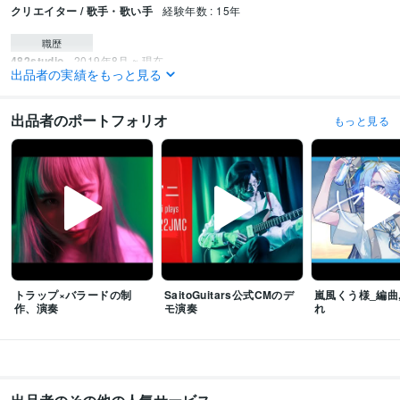
クリエイター / 歌手・歌い手
経験年数 : 15年
職歴
482studio
2019年8月 ~ 現在
出品者の実績をもっと見る
ビジネス・クリエイティブツール
Adobe Premiere Pro:10年
Adobe Illustrator:10年
Adobe Fresco:1年
出品者のポートフォリオ
もっと見る
Live2D:0年
Adobe After Effects:8年
Blender:2年
Adobe Dimension:2年
Cubase:10年
Logic Pro:3年
得意分野
音楽制作・ナレーション
作詞作曲、編曲、ビートメイク、ミックス
音楽業界
レコーディング
ミックス
エンジニア
マスタリング
ギタリスト
ベーシスト
編曲
作曲
作詞
語学力
英語
日常会話レベル
トラップ×バラードの制
SaitoGuitars公式CMのデ
嵐風くう様_編曲
作、演奏
モ演奏
れ