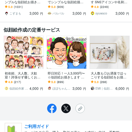
ンプルな似顔絵お描きし
でシンプルな似顔絵描き
す SNSアイコンや名刺、
ます ゆる～い感じにした
ます 懐かしくて新しい。
プレゼント用にポップな
5.0
(1031)
5.0
(909)
4.9
(2249)
い、似すぎない方が‥と
ほんのり昭和テイストの
似顔絵作成します
3,000
3,000
3,000
いう方にオススメ！
やさしい似顔絵
こずまも
バルバル
syuwaco
円
円
円
似顔絵作成の定番サービス
初依頼、大人数、大歓
即日対応！一人3,000円〜
大人数も◎お洒落でほっ
迎！誇張せず優しくお描
☆似顔絵お描きします プ
こりする似顔絵をお描き
きします 古希、還暦や敬
ラス3,500円(着払)で、額
します 長寿祝いやウエデ
4.9
(217)
5.0
(899)
5.0
(268)
老、父母の日、大切な家
に入れて配送も承ります
ィングに。バラバラの写
4,000
3,000
6,000
族への想いを形にします
真でもOK！
似顔絵作家 mogu
ぽぽちゃんママ
EMI｜似顔絵EgaO
円
円
円
ご利用ガイド