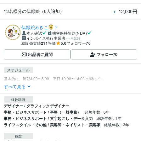
＋
12,000円
13名様分の似顔絵（8人追加）
似顔絵みきこ
本人確認
機密保持契約(NDA)
インボイス発行事業者
未登録
総販売実績
211
評価
5.0
フォロワー
70
出品者に質問
フォロー
70
スケジュール
基本的に、毎朝4:00〜6:00、平日 10:00〜14:00 の間にイ...
すべて見る
経験職種
デザイナー / グラフィックデザイナー
事務・ビジネスサポート / 事務（一般事務）
経験年数 : 6年
事務・ビジネスサポート / 文字起こし・データ入力
経験年数 : 1年
ライフスタイル・その他 / 美容師・ネイリスト・美容家
経験年数 : 3年
職歴