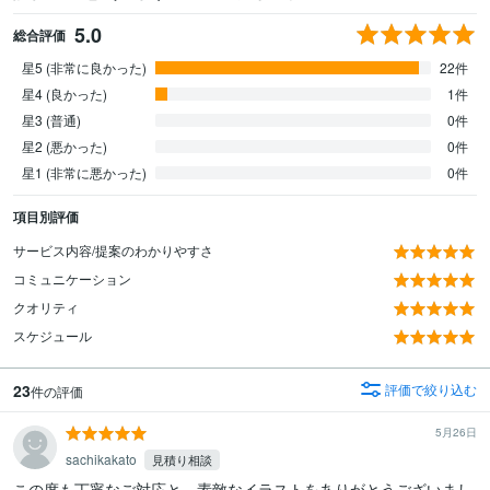
5.0
総合評価
星5 (非常に良かった)
22件
星4 (良かった)
1件
星3 (普通)
0件
星2 (悪かった)
0件
星1 (非常に悪かった)
0件
項目別評価
サービス内容/提案のわかりやすさ
コミュニケーション
クオリティ
スケジュール
23
評価で絞り込む
件の評価
5月26日
sachikakato
見積り相談
この度も丁寧なご対応と、素敵なイラストをありがとうございまし