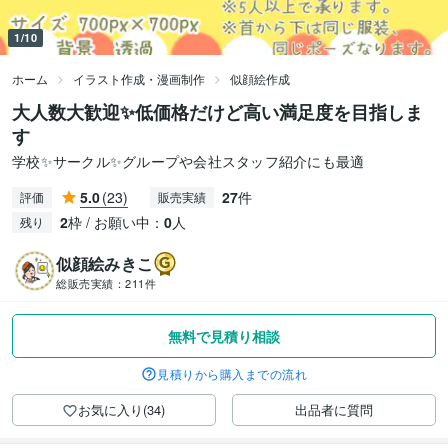
1/10
ホーム
イラスト作成・漫画制作
似顔絵作成
大人数大歓迎✨低価格だけど高い満足度を目指しま
す
学校✨サークル✨グループや会社スタッフ紹介にも最適
5.0
(23)
27
件
評価
販売実績
2
枠 / お願い中：
0
人
残り
似顔絵みきこ
総販売実績：
211件
無料で見積り相談
見積りから購入までの流れ
お気に入り(34)
出品者に質問