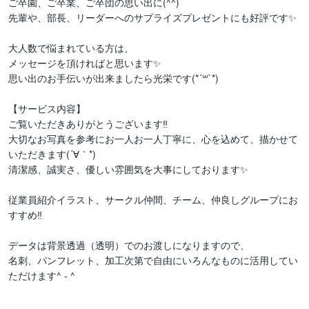
ご卒園、ご卒業、ご卒団の思い出に(^^)

先輩や、部長、リーダーへのサプライズプレゼントにも好評です✨

大人数で悩まれている方は、

メッセージを頂ければと思います✨

思い出のお手伝いが出来ましたら光栄です(*´꒳`*)

【サービス内容】

ご覧いただきありがとうございます‼︎

大切なお写真を参考にお一人お一人丁寧に、心を込めて、描かせて
いただきます(´∀｀*)

清潔感、誠実さ、優しい雰囲気を大事にしております✨

従業員紹介イラスト、サークル仲間、チーム、仲良しグループにお
すすめ‼︎

データは背景透過（透明）でのお渡しになりますので、

名刺、パンフレット、加工次第で自由にいろんなものに活用してい
ただけます^ - ^
