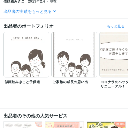
似顔絵みきこ
2023年2月 ~ 現在
出品者の実績をもっと見る
受賞歴
ココナラ【出品者ランク】レギュラー入り
ココナラ【出品者ランク】ブロ
ンズ入り
ココナラ【出品者ランク】シルバー入り
ココナラ【出品者ラン
出品者のポートフォリオ
もっと見る
ク】ゴールド入り
ココナラ【出品者ランク】プラチナ✨
お絵かきムービー
クリエイター®︎認定証受賞
お絵かきムービークリエイター®︎上位クラス進
級
ビジネス・クリエイティブツール
Canva:2年
ibisPaint:5年
得意分野
イラスト作成・漫画制作
デジタル似顔絵　
似顔絵 アイコン
似顔絵みきこと子供達
ご家族の成長の思い出
ココナラのヘッ
デザイン制作
シンプルで読みやすいチラシを作成
リニューアル！
チラシ作成
パンフレット作成
お店の広告
自営業の方必見
出品者のその他の人気サービス