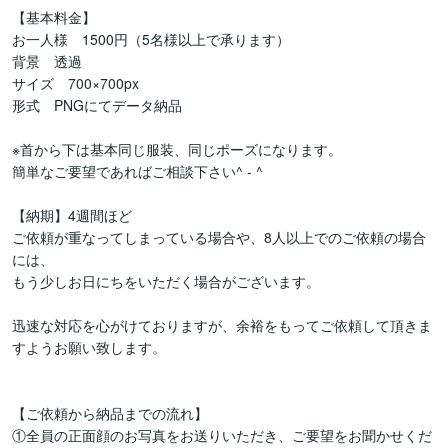
【基本料金】

お一人様　1500円（5名様以上で承ります）

背景　透過 

サイズ　700×700px 

形式　PNGにてデータ納品

※首から下は基本同じ服装、同じポーズになります。

簡単なご要望であればご相談下さい^ - ^

【納期】4週間ほど

ご依頼が重なってしまっている場合や、8人以上でのご依頼の場合
には、

もう少しお日にちをいただく場合がございます。

迅速な対応を心がけておりますが、余裕をもってご依頼して頂きま
すようお願い致します。

【ご依頼から納品までの流れ】

①全員の正面顔のお写真をお送りいただき、ご要望をお聞かせくだ