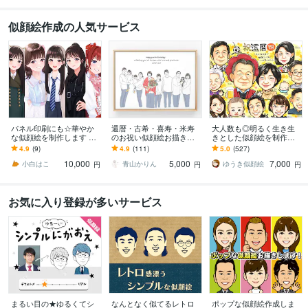
似顔絵作成の人気サービス
パネル印刷にも☆華やか
還暦・古希・喜寿・米寿
大人数も◎明るく生き生
な似顔絵を制作します 多
のお祝い似顔絵お描きし
きとした似顔絵を制作し
様なサイズに対応可◎大
ます 別々のお写真からOK
ます ✦送料込み✦長寿祝
4.9
(9)
4.9
(111)
5.0
(527)
切な日の一枚に。
♪大切な人へ特別な記念品
い、記念日、プレゼン
10,000
5,000
7,000
を贈りませんか？
ト、ご自宅用に♪
小白はこ
青山かりん
ゆうき似顔絵
円
円
円
お気に入り登録が多いサービス
まるい目の★ゆるくてシ
なんとなく似てるレトロ
ポップな似顔絵作成しま