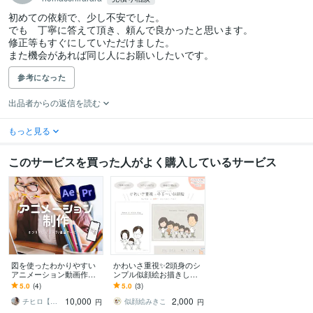
初めての依頼で、少し不安でした。

でも　丁寧に答えて頂き、頼んで良かったと思います。

修正等もすぐにしていただけました。

また機会があれば同じ人にお願いしたいです。
参考になった
出品者からの返信を読む
もっと見る
このサービスを買った人がよく購入しているサービス
図を使ったわかりやすい
かわいさ重視✨2頭身のシ
アニメーション動画作り
ンプル似顔絵お描きしま
ます ☆サービス紹介や社
す 【先着5名様限定特別価
5.0
(4)
5.0
(3)
内でのプレゼン用におす
格】ご家族全員ゆる〜い
10,000
2,000
すめです☆☆
タッチで大集合✨
チヒロ【WONK】
似顔絵みきこ
円
円