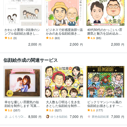
かわいさ重視✨2頭身のシ
ビジネスで好感度抜群✨温
40代50代のかっこいい雰
ンプル似顔絵お描きしま
かみのある似顔絵描きま
囲気と魅力を詰め込みま
す 【先着5名様限定特別価
す 農家さんや自営業の方
す 真面目なお写真から→
5.0
(3)
5.0
(63)
4.9
(95)
格】ご家族全員ゆる〜い
はもちろん、起業・開
男女ともに笑顔溢れる元
2,000
2,000
2,000
タッチで大集合✨
業・大歓迎✨
気な似顔絵に！！
円
円
円
似顔絵作成の関連サービス
幸せな優しい雰囲気の似
大人数も◎明るく生き生
ビックリマンシール風の
顔絵を制作します 写真以
きとした似顔絵を制作し
似顔絵お描きします 一般
上の輝きで、心に響くア
ます ✦送料込み✦長寿祝
の方、企業、インフルエ
5.0
(357)
5.0
(527)
5.0
(177)
ートを
い、記念日、プレゼン
ンサー、有名人の方等幅
8,500
7,000
7,000
ト、ご自宅用に♪
広い実績あり
ふくろうCreate
ゆうき似顔絵
茜色似顔絵屋
円
円
円