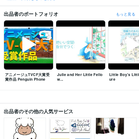
Adobe Photoshop:30年
Adobe Premiere Pro:5年
Adobe Illustrator:30年
Adobe InDesign:20年
CLIP STUDIO PAINT:10年
Live2D:2年
出品者のポートフォリオ
もっと見る
Adobe After Effects:5年
Logic Pro:15年
GarageBand:10年
Vtube Studio:3年
nizima LIVE:3年
得意分野
動画編集・映像制作
アニメーション制作
アニメーション
CM
PV
イラスト作成・漫画制作
イラスト制作
イラスト
マンガ
デザイン
アニメージュTVCF大賞受
Julie and Her Little Fello
Little Boy's Lit
賞作品 Penguin Phone
w...
ure
出品者のその他の人気サービス