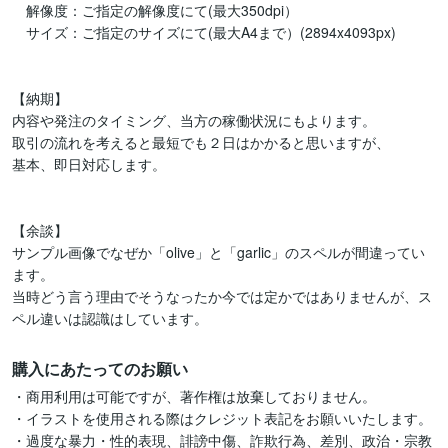
　解像度：ご指定の解像度にて(最大350dpi）

　サイズ：ご指定のサイズにて(最大A4まで）(2894x4093px)

【納期】

内容や発注のタイミング、当方の稼働状況にもよります。

取引の流れを考えると最短でも２日はかかると思いますが、

基本、即日対応します。

【余談】

サンプル画像でなぜか「olive」と「garlic」のスペルが間違ってい
ます。

当時どう言う理由でそうなったか今では定かではありませんが、ス
ペル違いは認識はしています。
購入にあたってのお願い
・商用利用は可能ですが、著作権は放棄しておりません。

・イラストを使用される際はクレジット表記をお願いいたします。

・過度な暴力・性的表現、誹謗中傷、詐欺行為、差別、政治・宗教