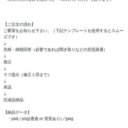
【ご注文の流れ】

ご要望をお知らせ下さい。（下記テンプレートを使用するとスムー
ズです）

↓

見積・納期回答（必要であれば聞き取りなどの意思疎通）

↓

発注

↓

ラフ提出（修正１回まで）

↓

承認

↓

完成品納品

【納品データ】

　・psd／png(透過 or 背景あり)／jpeg
