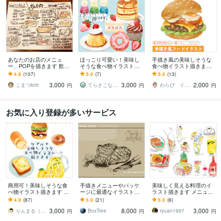
あなたのお店のメニュ
ほっこり可愛い！美味し
手描き風の美味しそうな
ー、POPを描きます 飲食
そうな食べ物イラスト描
食べ物イラスト描きます
店、テイクアウトのお店
きます 商用OK！メニュー
商用OK◎メニュー・POP
4.9
(107)
5.0
(7)
5.0
(13)
のメニューなどを描きま
表・レシピ・webページの
など
3,000
3,000
2,000
す^ ^！
挿絵に◎
こまつkmt
てらさこなるみ
わらび イラストレーター
円
円
円
お気に入り登録が多いサービス
商用可！美味しそうな食
手描きメニューやパッケ
美味しく見える料理のイ
べ物イラスト描きます リ
ージに最適なイラスト描
ラスト描きます メニュー
アルタッチで実際より美
きます 生成AIでは表せな
や雑誌、HPの挿絵などに
4.9
(87)
5.0
(21)
5.0
(6)
味しく見える食べ物イラ
いぬくもりあるタッチで
どうぞ。
3,000
8,000
3,000
スト描きます♪
料理などを描きます。
りんまる（イラストレーター）
BoxTree
ryuan1997
円
円
円