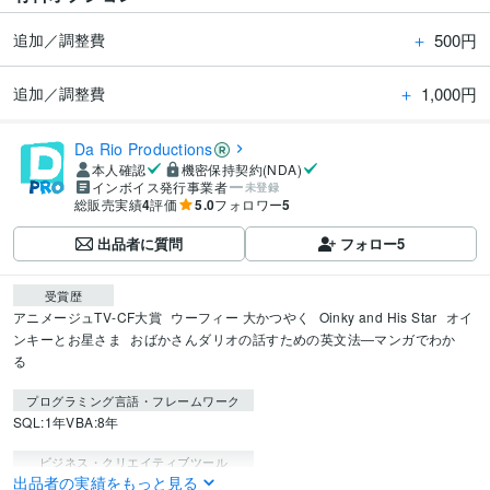
＋
500円
追加／調整費
＋
1,000円
追加／調整費
Da Rio Productions
本人確認
機密保持契約(NDA)
インボイス発行事業者
未登録
総販売実績
4
評価
5.0
フォロワー
5
出品者に質問
フォロー
5
受賞歴
アニメージュTV-CF大賞
ウーフィー 大かつやく
Oinky and His Star
オイ
ンキーとお星さま
おばかさんダリオの話すための英文法―マンガでわか
る
プログラミング言語・フレームワーク
SQL:1年
VBA:8年
ビジネス・クリエイティブツール
出品者の実績をもっと見る
Access:10年
Excel:20年
Keynote:20年
Numbers:5年
BASE:5年