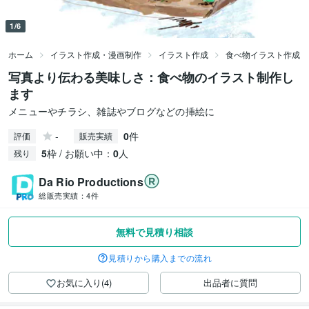
1/6
ホーム
イラスト作成・漫画制作
イラスト作成
食べ物イラスト作成
写真より伝わる美味しさ：食べ物のイラスト制作し
ます
メニューやチラシ、雑誌やブログなどの挿絵に
-
0
件
評価
販売実績
5
枠 / お願い中：
0
人
残り
Da Rio Productions
総販売実績：
4件
無料で見積り相談
見積りから購入までの流れ
お気に入り(4)
出品者に質問