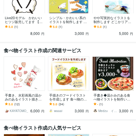
Live2Dモデル かわいい
シンプル・かわいい系の
やや写実的なイラストを
ヒツジ販売してます 【VT
イラストを制作します お
制作します どこかリアル
S・nizima LIVE設定済み】
しゃれでシンプル！挿
で大人の雰囲気漂うイラ
5.0
(1)
5.0
(1)
5.0
(1)
Live2Dモデル
絵、広告などのカット〜
スト
8,000
3,000
5,000
単体使用まで
円
円
円
食べ物イラスト作成の関連サービス
手書き、水彩画風の温か
手描きのフードイラスト
手書き◆温かみのある食
みのあるイラスト描きま
を作成します 食べ物の写
べ物イラストを制作いた
す 雑貨、花、フード◎個
真をイラスト化します。
します メニューやPOPを
5.0
(12)
5.0
(34)
-
(1)
人・企業◎SNS、WEB、
オシャレに彩ります！
6,000
3,000
3,000
カタログ、挿絵
KAYATOMO_
waaai
Medzu イラスト・デザイン
円
円
円
食べ物イラスト作成の人気サービス