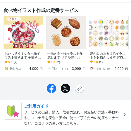
食べ物イラスト作成の定番サービス
おいしそう！な食べ物イ
手描き食べ物イラスト作
温かみのある淡色イラス
ラスト描きます 手描きの
成します リアル寄りだけ
トをお描きします SNSア
ほっこりあたたかいイラ
ど手描き感のあるイラス
イコン/待ち受け/プレゼン
5.0
(9)
5.0
(2)
5.0
(1)
ストが欲しいあなたへ
ト
トにも◎
4,000
3,000
2,000
桑山カコ
羽／_ha_ne_
mirin_library
円
円
円
ご利用ガイド
サービスの出品、購入、取引の流れ、お支払い方法・手数料
や、ココナラを安心・安全に使って頂くための制度やマナー
など、ココナラの使い方はこちら。