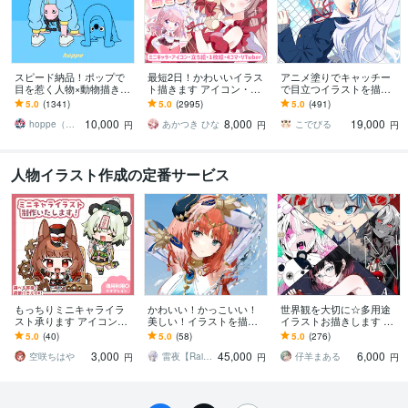
スピード納品！ポップで
最短2日！かわいいイラス
アニメ塗りでキャッチー
目を惹く人物×動物描きま
ト描きます アイコン・ミ
で目立つイラストを描き
す 挿絵・動画・グッズな
ニキャラ・４コマ・立ち
ます 動画用、スチル、ア
5.0
(1341)
5.0
(2995)
5.0
(491)
ど鮮やかな配色で個性を
絵をスピード納品しま
イコン等、目を引くイラ
10,000
8,000
19,000
出したい方へ
す！
ストをご希望の方に！
hoppe（ほっぺ）
あかつき ひな
こでびる
円
円
円
人物イラスト作成の定番サービス
もっちりミニキャライラ
かわいい！かっこいい！
世界観を大切に☆多用途
スト承ります アイコンや
美しい！イラストを描き
イラストお描きします 歌
動画、グッズなどにかわ
ます 高いクオリティでお
ってみた／配信サムネイ
5.0
(40)
5.0
(58)
5.0
(276)
いいミニキャライラスト
届けいたします！
ル／アイコン／1枚絵お描
3,000
45,000
6,000
を！
きします！
空咲ちはや
雷夜【Raiya】
仔羊まある
円
円
円