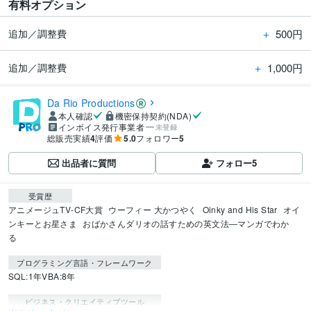
有料オプション
＋
500円
追加／調整費
＋
1,000円
追加／調整費
Da Rio Productions
本人確認
機密保持契約(NDA)
インボイス発行事業者
未登録
総販売実績
4
評価
5.0
フォロワー
5
出品者に質問
フォロー
5
受賞歴
アニメージュTV-CF大賞
ウーフィー 大かつやく
Oinky and His Star
オイ
ンキーとお星さま
おばかさんダリオの話すための英文法―マンガでわか
る
プログラミング言語・フレームワーク
SQL:1年
VBA:8年
ビジネス・クリエイティブツール