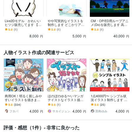
Live2Dモデル かわいい
やや写実的なイラストを
CM・OP/ED用ループアニ
ヒツジ販売してます 【VT
制作します どこかリアル
メ(Do)を販売します 高品
S・nizima LIVE設定済み】
で大人の雰囲気漂うイラ
質！お好みのスタイルに
5.0
(1)
5.0
(1)
5.0
(1)
Live2Dモデル
スト
カスタマイズして納品
8,000
5,000
40,000
円
円
円
人物イラスト作成の関連サービス
満枠対応中
商用OK！明るく親しみや
ほのぼのゆる〜いマンガ
1点4000円〜 シンプル状
すいイラストを描きます
テイストなイラスト描き
況イラスト制作します 挿
ビジネスシーンにも！We
ます チラシや広告やWEB
絵・説明資料・教材など
5.0
(334)
5.0
(1)
5.0
(25)
b・LP/医療/福祉/栄養/保育
媒体で、パッと明るく演
に使いやすいカットイラ
4,000
4,000
4,000
など
出します
ストを描きます
フタバ
サカイジュン
田島ゆみ
円
円
円
評価・感想（1件）- 非常に良かった