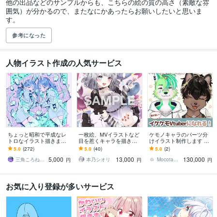
他の出品などのサンプルからも、こちらの絵の質の高さ（素敵な雰
囲気）が分かるので、またなにかあったらお願いしたいと思いま
す。
参考になった
人物イラスト作成の人気サービス
ちょっと昭和で平成なレ
一枚絵、MVイラストなど
ケモノキャラのパーツ分
トロなイラスト描きます
目を惹くキャラを描きま
けイラスト制作します 顔
昭和・平成レトロ☆ネオ
す 歌ってみた、パネル開
が良いイケケモVtuberに
5.0
(272)
5.0
(40)
5.0
(2)
ン☆パステル
け、記念、サムネ、特典
なりたい方、お任せくだ
5,000
13,000
130,000
など対応中です！！
さい！
三角ころねる☆プロフ必読願います
本乃シオリ
Mocota（もこた）
円
円
円
お気に入り登録が多いサービス