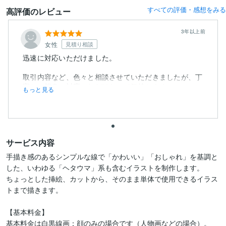
すべての評価・感想をみる
高評価のレビュー
3年以上前
女性
見積り相談
迅速に対応いただけました。
取引内容など、色々と相談させていただきましたが、丁
寧かつ親身に対応いただけたので気持ちよく...
もっと見る
サービス内容
手描き感のあるシンプルな線で「かわいい」「おしゃれ」を基調と
した、いわゆる「ヘタウマ」系も含むイラストを制作します。

ちょっとした挿絵、カットから、そのまま単体で使用できるイラス
トまで描きます。

【基本料金】

基本料金は白黒線画：顔のみの場合です（人物画などの場合）。
