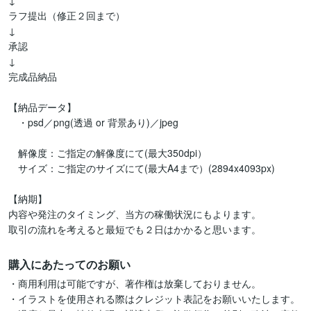
↓

ラフ提出（修正２回まで）

↓

承認

↓

完成品納品

【納品データ】

　・psd／png(透過 or 背景あり)／jpeg

　解像度：ご指定の解像度にて(最大350dpi）

　サイズ：ご指定のサイズにて(最大A4まで）(2894x4093px)

【納期】

内容や発注のタイミング、当方の稼働状況にもよります。

取引の流れを考えると最短でも２日はかかると思います。
購入にあたってのお願い
・商用利用は可能ですが、著作権は放棄しておりません。

・イラストを使用される際はクレジット表記をお願いいたします。
