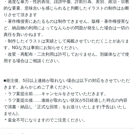
・過度な暴力・性的表現、誹謗中傷、詐欺行為、差別、政治・宗教
的な要素、意味合いを感じられると判断したイラストの制作はお断
りさせて頂きます

・著作権侵害にあたるものは制作できません。版権・著作権侵害な
ど、納品物の利用によってなんらかの問題が発生した場合は一切の
責任を負いかねます。

・制作したイラストは実績として掲載させていただくことがありま
す。NGな方は事前にお知らせください。

・改変・再配布・二次利用は許可しておりません。別媒体などで使
用する場合はご相談ください。

■発注後、5日以上連絡が取れない場合は以下の対応をさせていただ
きます。あらかじめご了承ください。

・ラフ案提出前……キャンセルをさせていただきます。

・ラフ案提出後……連絡が取れない状況が5日経過した時点の内容
で清書・納品し「正式な回答」をお送りいたします(予告はいたし
ません)。

＊返金不可になりますのでご注意ください。