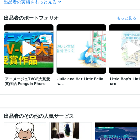
出品者の実績をもっと見る
Access:10年
Excel:20年
Keynote:20年
Numbers:5年
BASE:5年
Adobe Photoshop:30年
Adobe Premiere Pro:5年
Adobe Illustrator:30年
Adobe InDesign:20年
CLIP STUDIO PAINT:10年
Live2D:2年
出品者のポートフォリオ
もっと見る
Adobe After Effects:5年
Logic Pro:15年
GarageBand:10年
Vtube Studio:3年
nizima LIVE:3年
得意分野
動画編集・映像制作
アニメーション制作
アニメーション
CM
PV
イラスト作成・漫画制作
イラスト制作
イラスト
マンガ
デザイン
アニメージュTVCF大賞受
Julie and Her Little Fello
Little Boy's Lit
賞作品 Penguin Phone
w...
ure
出品者のその他の人気サービス