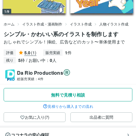
1/9
ホーム
イラスト作成・漫画制作
イラスト作成
人物イラスト作成
シンプル・かわいい系のイラストを制作します
おしゃれでシンプル！挿絵、広告などのカット〜単体使用まで
5.0
(1)
1
件
評価
販売実績
5
枠 / お願い中：
0
人
残り
Da Rio Productions
総販売実績：
4件
無料で見積り相談
見積りから購入までの流れ
お気に入り(7)
出品者に質問
ココナラの安心保証