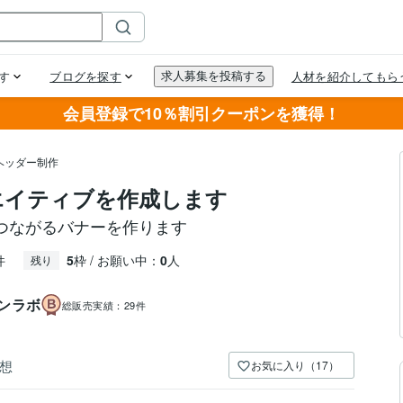
会員登録で10％割引クーポンを獲得！
ヘッダー制作
エイティブを作成します
つながるバナーを作ります
件
5
枠 / お願い中：
0
人
残り
ンラボ
総販売実績：
29件
想
お気に入り（17）