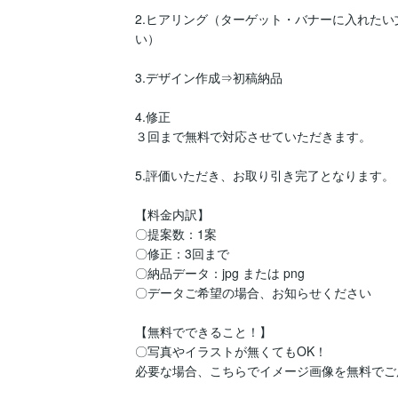
2.ヒアリング（ターゲット・バナーに入れた
い）

3.デザイン作成⇒初稿納品

4.修正

３回まで無料で対応させていただきます。

5.評価いただき、お取り引き完了となります。

【料金内訳】

〇提案数：1案

〇修正：3回まで

〇納品データ：jpg または png

〇データご希望の場合、お知らせください

【無料でできること！】

〇写真やイラストが無くてもOK！

必要な場合、こちらでイメージ画像を無料でご