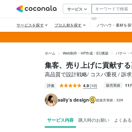
ホーム
Web制作・HP作成・EC構築
バナー・
集客、売り上げに貢献する
高品質で設計戦略/ コスパ重視 / 訴
11
4.9
(10)
販売実績
評価
sally’s design
総販売実績：
32件
サービス内容
購入時のお願い
よくある