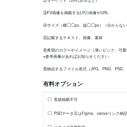
②ターゲット（20代女性など）

③FV画像を掲載するLPの画像やURL

④サイズ（横◯◯px、縦◯◯px）（分からない
⑤記載するテキスト、画像、素材

⑥希望のカラーやイメージ（薄いピンク、可愛
※参考画像があればお知らせください

有料オプション
実績掲載不可
PSDデータ又はFigma、canvaリンク納
リサイズ画像制作