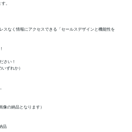
す。

レスなく情報にアクセスできる「セールスデザインと機能性を


ださい！

vaのいずれか）

。

G画像の納品となります）

納品
