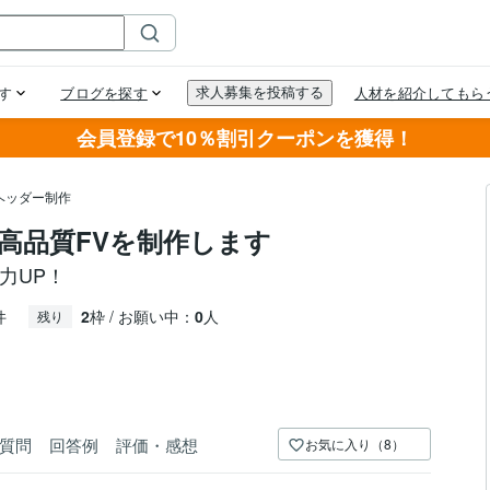
会員登録で10％割引クーポンを獲得！
ヘッダー制作
高品質FVを制作します
求力UP！
件
2
枠 / お願い中：
0
人
残り
質問
回答例
評価・感想
お気に入り（8）