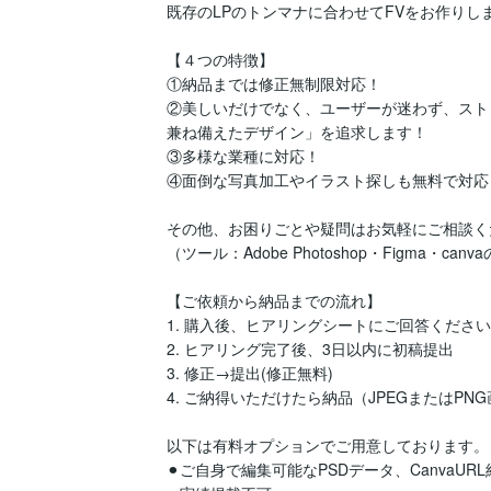
既存のLPのトンマナに合わせてFVをお作りしま
【４つの特徴】

①納品までは修正無制限対応！

②美しいだけでなく、ユーザーが迷わず、スト
兼ね備えたデザイン」を追求します！

③多様な業種に対応！

④面倒な写真加工やイラスト探しも無料で対応！
その他、お困りごとや疑問はお気軽にご相談く
（ツール：Adobe Photoshop・Figma・can
【ご依頼から納品までの流れ】

1. ﻿﻿﻿購入後、ヒアリングシートにご回答ください
2. ヒアリング完了後、3日以内に初稿提出

3. 修正→提出(修正無料)

4. ご納得いただけたら納品（JPEGまたはPN
以下は有料オプションでご用意しております。

⚫︎ご自身で編集可能なPSDデータ、CanvaURL