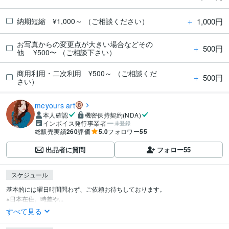
＋
1,000円
納期短縮 ¥1,000～ （ご相談ください）
お写真からの変更点が大きい場合などその
＋
500円
他 ¥500〜 （ご相談下さい）
商用利用・二次利用 ¥500～ （ご相談くだ
＋
500円
さい）
meyours art
本人確認
機密保持契約(NDA)
インボイス発行事業者
未登録
総販売実績
260
評価
5.0
フォロワー
55
出品者に質問
フォロー
55
スケジュール
基本的には曜日時間問わず、ご依頼お待ちしております。

※日本在住。時差や...
すべて見る