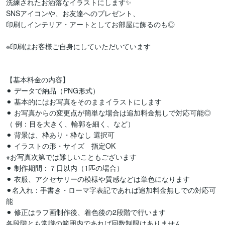
洗練されたお洒落なイラストにします✨

SNSアイコンや、お友達へのプレゼント、

印刷しインテリア・アートとしてお部屋に飾るのも◎

※印刷はお客様ご自身にしていただいています

【基本料金の内容】

⚫︎ データで納品（PNG形式）

⚫︎ 基本的にはお写真をそのままイラストにします

⚫︎ お写真からの変更点が簡単な場合は追加料金無しで対応可能◎ 

（ 例：目を大きく、輪郭を細く、など）

⚫︎ 背景は、枠あり・枠なし 選択可

⚫︎ イラストの形・サイズ　指定OK

※お写真次第では難しいこともございます

⚫︎ 制作期間：７日以内（1匹の場合）

⚫︎ 衣服、アクセサリーの模様や質感などは単色になります

⚫︎名入れ：手書き・ローマ字表記であれば追加料金無しでの対応可
能　

⚫︎ 修正はラフ画制作後、着色後の2段階で行います

各段階とも常識の範囲内であれば回数制限はありません
