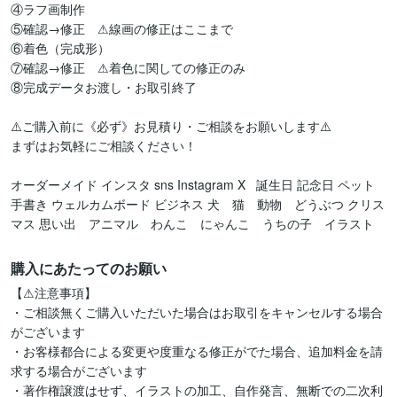
④ラフ画制作

⑤確認→修正　⚠︎線画の修正はここまで

⑥着色（完成形）

⑦確認→修正　⚠︎着色に関しての修正のみ

⑧完成データお渡し・お取引終了

⚠️ご購入前に《必ず》お見積り・ご相談をお願いします⚠️

まずはお気軽にご相談ください！

オーダーメイド インスタ sns Instagram X   誕生日 記念日 ペット  
手書き ウェルカムボード ビジネス 犬　猫　動物　どうぶつ クリス
マス 思い出　アニマル　わんこ　にゃんこ　うちの子　イラスト
購入にあたってのお願い
【⚠︎注意事項】

・ご相談無くご購入いただいた場合はお取引をキャンセルする場合
がございます

・お客様都合による変更や度重なる修正がでた場合、追加料金を請
求する場合がございます

・著作権譲渡はせず、イラストの加工、自作発言、無断での二次利