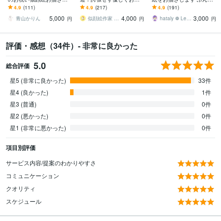
ます 別々のお写真からOK
きします 古希、還暦や敬
り優しい色鉛筆タッチ♡
4.9
(111)
4.9
(217)
4.9
(191)
♪大切な人へ特別な記念品
老、父母の日、大切な家
大切な日に心に残る贈り
5,000
4,000
3,000
を贈りませんか？
族への想いを形にします
物
青山かりん
似顔絵作家 mogu
hataly ❁ Lee／ enme
円
円
円
評価・感想（34件）- 非常に良かった
5.0
総合評価
星5 (非常に良かった)
33件
星4 (良かった)
1件
星3 (普通)
0件
星2 (悪かった)
0件
星1 (非常に悪かった)
0件
項目別評価
サービス内容/提案のわかりやすさ
コミュニケーション
クオリティ
スケジュール