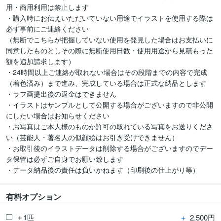
用・商用利用は禁止します

・購入時にお伝えいただいていない用途でイラストを使用する際は
必ず事前にご連絡ください

（無断でこちらが把握していない使用を発見した場合はお支払いに
同意したものとしその際に無断使用日数・使用用途から見積もった
額を追加請求します）

・24時間以上ご連絡が取れない場合はその段階までの内容で完成
（着色済み）まで進み、完成している場合は正式な納品とします

・ラフ画提出後の返金はできません

・イラストはサンプルとして公開する場合がございますので非公開
にしたい場合はお知らせください

・お写真はご本人様のものか許可の取れている写真をお送りくださ
い（芸能人・著名人の似顔絵はお引き受けできません）

・お取引後のイラストデータは削除する場合がございますのでデー
タ保管は必ずご自身でお願い致します

・データ納品後の責任は負いかねます（印刷後の仕上がり等）
有料オプション
＋
2,500円
＋1匹