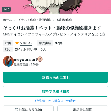
1/10
ホーム
イラスト作成・漫画制作
似顔絵作成
そっくりお洒落！ペット・動物の似顔絵描きます
SNSアイコン／プロフィール／プレゼント／インテリアなどに◎
5.0
(34)
37
件
評価
販売実績
2
枠 / お願い中：
0
人
残り
meyours art
総販売実績：
260件
購入画面に進む
無料で見積り相談
見積りから購入までの流れ
お気に入り(126)
出品者に質問