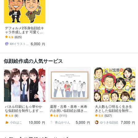
デフォルメ2等身似顔絵キ
ャラ作成します 可愛くカ
ッコよくデフォルメ！3種
4.9
(625)
テイストから選ぶ★ai納品
6,000
可
kiriイラストレーター
円
似顔絵作成の人気サービス
パネル印刷にも☆華やか
還暦・古希・喜寿・米寿
大人数も◎明るく生き生
な似顔絵を制作します 多
のお祝い似顔絵お描きし
きとした似顔絵を制作し
様なサイズに対応可◎大
ます 別々のお写真からOK
ます ✦送料込み✦長寿祝
4.9
(9)
4.9
(111)
5.0
(527)
切な日の一枚に。
♪大切な人へ特別な記念品
い、記念日、プレゼン
10,000
5,000
7,000
を贈りませんか？
ト、ご自宅用に♪
小白はこ
青山かりん
ゆうき似顔絵
円
円
円