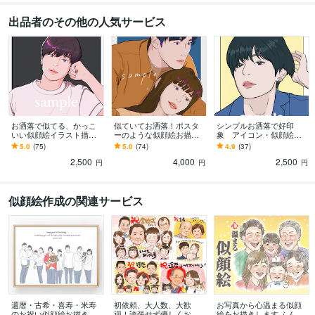
出品者のその他の人気サービス
お洒落で似てる、かっこ
似ていてお洒落！ポスタ
シンプルお洒落で好印
いい似顔絵イラスト描き
ーのような似顔絵お描き
象 アイコン・似顔絵制
ます SNSアイコン／プロ
します SNSアイコンやプ
作します イラストで魅力
5.0
(75)
5.0
(74)
4.9
(37)
フィール／プレゼント／
レゼントにも◎雰囲気の
アップ！アイコンやイン
2,500
4,000
2,500
ビジネス などに◎
ある似顔絵イラスト
テリア、プレゼントにも
円
円
円
◎
似顔絵作成の関連サービス
還暦・古希・喜寿・米寿
初依頼、大人数、大歓
お写真から心温まる似顔
のお祝い似顔絵お描きし
迎！誇張せず優しくお描
絵をお描きします ふんわ