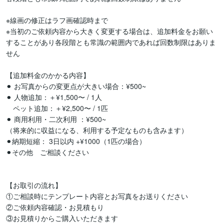
※線画の修正はラフ画確認時まで

※当初のご依頼内容から大きく変更する場合は、追加料金をお願い
することがあり各段階とも常識の範囲内であれば回数制限はありま
せん

【追加料金のかかる内容】

⚫︎ お写真からの変更点が大きい場合：¥500~

⚫︎ 人物追加：＋¥1,500〜 / 1人

　ペット追加：＋¥2,500〜 / 1匹

⚫︎ 商用利用・二次利用 ：¥500~

（将来的に収益になる、利用する予定なものも含みます）

⚫︎納期短縮： 3日以内 +¥1000（1匹の場合）

⚫︎その他　ご相談ください

【お取引の流れ】

①ご相談時にテンプレート内容とお写真をお送りください

②ご依頼内容確認・お見積もり

③お見積りからご購入いただきます
