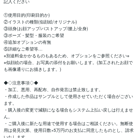
記入ください

①使用目的(印刷目的か)

②イラストの種類(似顔絵/オリジナル)

③頭身(お顔アップ/バストアップ/腰上/全身)

③ポーズ・髪型・服装のご希望

④追加オプションの有無

⑤詳細なご希望等…

※別途料金かかるものもあるため、オプションをご参照ください※

※似顔絵の場合、お写真の添付をお願いします。(加工されたお顔で
も画像通りにお描きします。)

◆◇注意事項◇◆

・加工、悪用、再配布、自作発言は禁止致します。

・作成した作品はサンプルとして使用させていただく場合がござい
ます。

・購入後の変更で減額になる場合もシステム上払い戻しは行えませ
ん。

・ご購入後に新たな用途で使用する場合はご相談ください。無断使
用は発見次第、使用日数×5万円のお支払に同意したものとし、請求
いたします。
