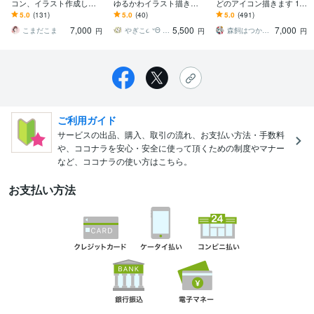
コン、イラスト作成しま
ゆるかわイラスト描きま
どのアイコン描きます 1.5
す 小物無料！色々な場面
す SNS・アイコン、アバ
～3頭身、男性でも使いや
5.0
(131)
5.0
(40)
5.0
(491)
でお使いください
ターにも◎！ふふッと笑
すいちびキャライラスト
7,000
5,500
7,000
顔になるイラスト
です。
こまだこま
やぎこ૮ ᐡΘ ꈊ Θ ᐡ ა
森飼はつか／ｲﾗｽﾄﾚｰﾀｰ
円
円
円
ご利用ガイド
サービスの出品、購入、取引の流れ、お支払い方法・手数料
や、ココナラを安心・安全に使って頂くための制度やマナー
など、ココナラの使い方はこちら。
お支払い方法