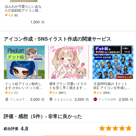
ほんわか可愛らしいあな
たの似顔絵アイコン描き
ます SNSアイコン、プレ
4.8
(6)
ゼント用にも！
1,500
円
アイコン作成・SNSイラスト作成の関連サービス
ドット絵アイコン制作し
通常プラン 可愛いイラス
王道RPG風の【ドット
ます かわいいドット絵で
トを安く早く描きます 歌
絵】アイコンを作成しま
あなただけのSNS用アイ
ってみた、グッズなど…
す Twitch・配信にも！動
5.0
(1)
5.0
(691)
5.0
(394)
コンをお作りします
用途に合わせた貴方だけ
くGIFアニメ制作可/商用O
2,000
2,500
2,500
のイラストを！
K
でじるみ千葉我孫子
さまるんだお
マシマロ358
円
円
円
評価・感想（5件）- 非常に良かった
4.8
総合評価