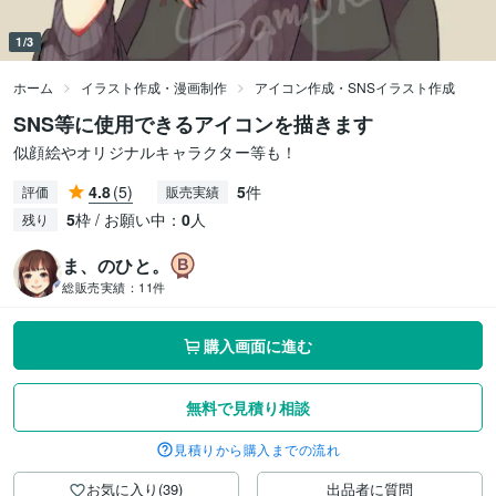
1/3
ホーム
イラスト作成・漫画制作
アイコン作成・SNSイラスト作成
SNS等に使用できるアイコンを描きます
似顔絵やオリジナルキャラクター等も！
4.8
(5)
5
件
評価
販売実績
5
枠 / お願い中：
0
人
残り
ま、のひと。
総販売実績：
11件
購入画面に進む
無料で見積り相談
見積りから購入までの流れ
お気に入り(39)
出品者に質問