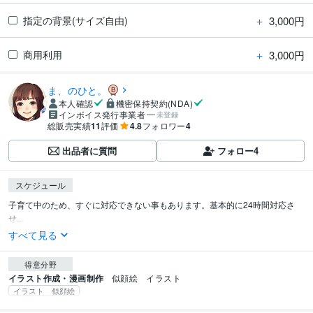
＋
3,000円
指定の背景(サイズ自由)
＋
3,000円
商用利用
ま、のひと。
本人確認
機密保持契約(NDA)
インボイス発行事業者
未登録
総販売実績
11
評価
4.8
フォロワー
4
出品者に質問
フォロー
4
スケジュール
子育て中のため、すぐに対応できない事もあります。基本的に24時間対応さ
せ...
すべて見る
得意分野
イラスト作成・漫画制作
似顔絵　イラスト　
イラスト 似顔絵