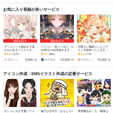
お気に入り登録が多いサービス
満枠対応中
満枠対応中
アイコン〜１枚絵まで温
アイコン・歌ってみた・Li
可愛さに極振りしたイラ
かみのあるイラストを描
ve2D立ち絵等描きます ち
ストを制作いたします ★
きます ★ココナラ自体が
びキャラや配信用イラス
商用利用＆二次利用込
5.0
(1075)
5.0
(885)
5.0
(775)
初めての方も、お気軽に
ト等、幅広く制作してい
み！ミニキャラは小物２
4,500
15,000
15,000
ご相談ください♪★
ます！
点まで無料！★
黒豆ちゃ
茶木藍波
木野ねっこ
円
円
円
アイコン作成・SNSイラスト作成の定番サービス
オシャレ大人可愛いアイ
魅力ひき出す！おもしろ×
商用費込み！人、動物な