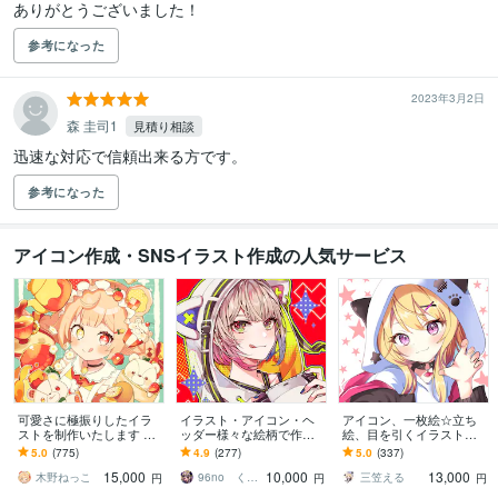
ありがとうございました！
参考になった
2023年3月2日
森 圭司1
見積り相談
迅速な対応で信頼出来る方です。
参考になった
アイコン作成・SNSイラスト作成の人気サービス
可愛さに極振りしたイラ
イラスト・アイコン・ヘ
アイコン、一枚絵☆立ち
ストを制作いたします ★
ッダー様々な絵柄で作成
絵、目を引くイラスト描
商用利用＆二次利用込
します 商用可！似顔絵・
きます イリアム、サム
5.0
(775)
4.9
(277)
5.0
(337)
み！ミニキャラは小物２
ブログ・インスタ・動画
ネ、live2D、YouTube、歌
15,000
10,000
13,000
点まで無料！★
配信サムネ等用途様々！
ってみたも
木野ねっこ
96no くろの
三笠える
円
円
円