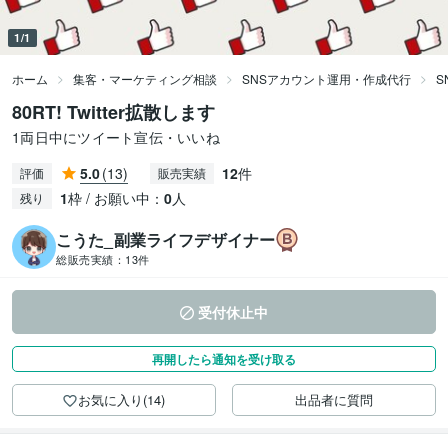
1/1
ホーム
集客・マーケティング相談
SNSアカウント運用・作成代行
S
80RT! Twitter拡散します
1両日中にツイート宣伝・いいね
5.0
(13)
12
件
評価
販売実績
1
枠 / お願い中：
0
人
残り
こうた_副業ライフデザイナー
総販売実績：
13件
受付休止中
再開したら通知を受け取る
お気に入り(14)
出品者に質問