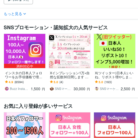
もっと見る
SNSプロモーション・認知拡大の人気サービス
満枠対応中
インスタの日本人フォロ
Xインプレッション1万×自
X(ツイッター)日本人いい
ワーをお手頃価格で増や
然な拡散30日間します ポ
ね、リポスト増やします
します インスタ日本人フ
スト分割対応♡フォロワ
いいね50、リポスト10、
4.9
(6594)
5.0
(4)
5.0
(163)
ォロワー100人～【高品質
ー流入も狙える拡散設計⭐︎
インプレッション5,000で
1,500
30,000
2,500
✨お手頃価格❗】
自然に
Buzz Insta【SNSマーケ】
SNSマーケティング沙織
SNSマーケター よし
円
円
円
お気に入り登録が多いサービス