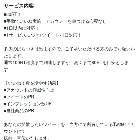
サービス内容
■80RT！

■手動でいいね実施、アカウントを傷つける心配なし！

■1日以内に対応！

■1サービスにつき1ツイート×1日対応！

多少のばらつきは出ますので、ご了承いただける方のみでお願いい
たします。

通常100RT程度まで到達しますが、あくまで80RTを目安としま
す。

【いいね！数を増やす効果】

■アカウントの権威性向上

■ツイートのPR

■インプレッション数UP

■自社商品のPR

あなたの拡散したいツイートを、当方にて所有しているTwitterアカ
ウントにて

拡散・宣伝いたします。
