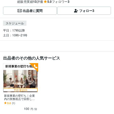
総販売実績
13
評価
5.0
フォロワー
3
出品者に質問
フォロー
3
スケジュール
平日：17時以降

土日：10時~21時
出品者のその他の人気サービス
予約受付中
新規事業の壁打ち｜企業
内の実務視点で回答しま
す 30分OK。企業勤務の実
5.0
(1)
務目線で“次の一手”を一緒
100
に固めます
円
/分