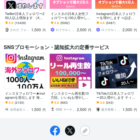
Twitter日本人フォロワー2
インスタの日本人女性フ
Instagram日本人フォロワ
00人以上増加ます （X）
ォロワーを100人増やしま
ーを増やします ⭐️ほぼ減
日本人のアクティブ フォ
す ⭐️12月最新版・最大2万
少なし・+100人～最大5万
5.0
(10428)
4.9
(5592)
4.9
(5487)
ロワーを増やします。
人・Instagram⭐️
人⭐️
1,500
2,500
2,000
さわだ フォロワー31万人
ロイヤル｜SNSフォロワーサポート
ロイヤル｜SNSフォロワーサポート
円
円
円
SNSプロモーション・認知拡大の定番サービス
インスタフォロワー★Inst
インスタリール再生数10
TikTokの日本人フォロワ
agramを宣伝します 海外
万回、いいねも増やしま
ー20人増やします ティッ
フォロワー1000人〜 １０
す 【いいね5000付き】★
クトックで衝撃のコスパ
5.0
(2130)
5.0
(693)
4.9
(243)
０万人以上拡散も可 外
振り分け可能★Instagram
で保証付き！
1,500
2,500
1,500
国人
合同会社ミューズ【SNS代行最安値】
SNS マーケティングプロ代表
葉月美桜｜SNSデザイナー
円
円
円