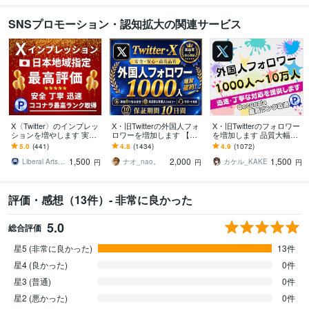
SNSプロモーション・認知拡大の関連サービス
X〈Twitter〉のインプレッ
X・旧Twitterの外国人フォ
X・旧Twitterのフォロワー
ションを増やします 実績
ロワーを増加します 【コ
を増加します 品質大幅改
多数｜日本地域からの閲
コナラNo.1長期保証付
善！！Xフォロワー1000増
5.0
(441)
4.8
(1434)
4.9
(1072)
覧。インプ１万回！減少
き！】Xフォロワー1000増
加！
1,500
2,000
1,500
率０%
加！
Liberal Arts SNS
ナオ_nao。
カケル_KAKE
円
円
円
評価・感想（13件）- 非常に良かった
5.0
総合評価
星5 (非常に良かった)
13件
星4 (良かった)
0件
星3 (普通)
0件
星2 (悪かった)
0件