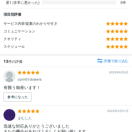
星1 (非常に悪かった)
0件
項目別評価
サービス内容/提案のわかりやすさ
コミュニケーション
クオリティ
スケジュール
13
評価で絞り込む
件の評価
2023年6月5日
corm01dowers
有難う御座います！
参考になった
2023年3月31日
まむした
迅速な対応ありがとうございました

またの機会があればよろしくお願い致します