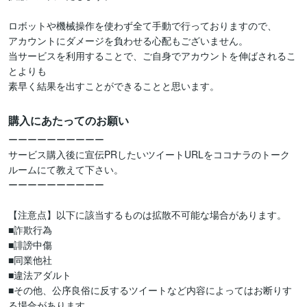
ロボットや機械操作を使わず全て手動で行っておりますので、

アカウントにダメージを負わせる心配もございません。

当サービスを利用することで、ご自身でアカウントを伸ばされるこ
とよりも

素早く結果を出すことができることと思います。
購入にあたってのお願い
ーーーーーーーーーー

サービス購入後に宣伝PRしたいツイートURLをココナラのトーク
ルームにて教えて下さい。

ーーーーーーーーーー

【注意点】以下に該当するものは拡散不可能な場合があります。

■詐欺行為

■誹謗中傷

■同業他社

■違法アダルト

■その他、公序良俗に反するツイートなど内容によってはお断りす
る場合があります
