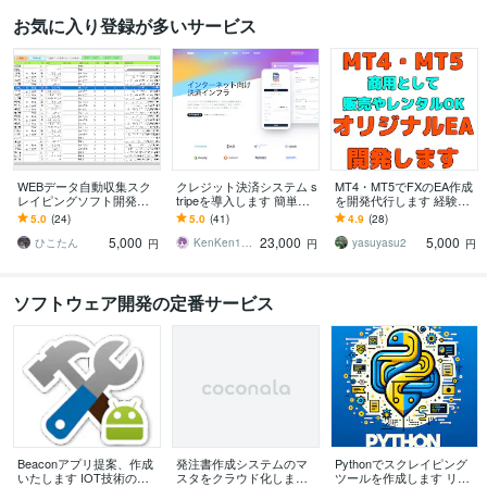
お気に入り登録が多いサービス
WEBデータ自動収集スク
クレジット決済システム s
MT4・MT5でFXのEA作成
レイピングソフト開発し
tripeを導入します 簡単に
を開発代行します 経験豊
ます 手作業で大変な収集
クレジットカードのオン
富なプロがFX自動売買EA
5.0
(24)
5.0
(41)
4.9
(28)
を効率かつ自動化できま
ライン決済導入(stripe)
＆インジケータを格安で
5,000
23,000
5,000
す。重複データの管理
作成
ひこたん
KenKen127_
yasuyasu2
円
円
円
ソフトウェア開発の定番サービス
Beaconアプリ提案、作成
発注書作成システムのマ
Pythonでスクレイピング
いたします IOT技術の導
スタをクラウド化します
ツールを作成します リサ