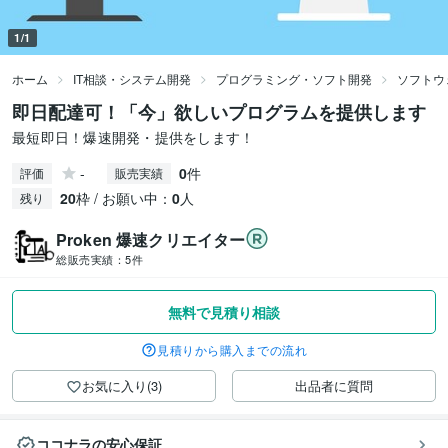
1/1
ホーム
IT相談・システム開発
プログラミング・ソフト開発
ソフトウ
即日配達可！「今」欲しいプログラムを提供します
最短即日！爆速開発・提供をします！
-
0
件
評価
販売実績
20
枠 / お願い中：
0
人
残り
Proken 爆速クリエイター
総販売実績：
5件
無料で見積り相談
見積りから購入までの流れ
お気に入り(3)
出品者に質問
ココナラの安心保証