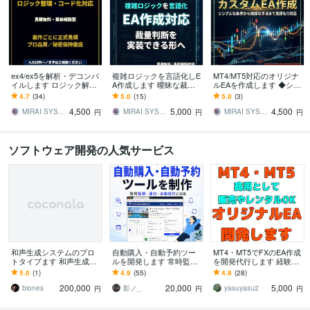
ex4/ex5を解析・デコンパ
複雑ロジックを言語化しE
MT4/MT5対応のオリジナ
イルします ロジック解
A作成します 曖昧な裁量
ルEAを作成します ◆シン
析・コード化・改修相談
判断を整理し、実装でき
プルな条件から複雑な手
4.7
(34)
5.0
(15)
5.0
(3)
まで対応
る形へ落とし込みます
法まで見積もり対応◆
4,500
5,000
4,500
MIRAI SYSTEM LAB
MIRAI SYSTEM LAB
MIRAI SYSTEM LAB
円
円
円
ソフトウェア開発の人気サービス
和声生成システムのプロ
自動購入・自動予約ツー
MT4・MT5でFXのEA作成
トタイプます 和声生成シ
ルを開発します 常時監視
を開発代行します 経験豊
ステムのプロトタイプ開
＋通知＋自動購入/予約を
富なプロがFX自動売買EA
5.0
(1)
4.9
(55)
4.9
(28)
発します
実現します
＆インジケータを格安で
200,000
20,000
5,000
作成
biones
影ノ_
yasuyasu2
円
円
円