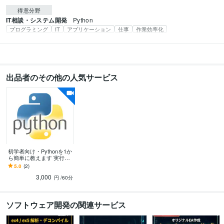
得意分野
IT相談・システム開発
Python
プログラミング
IT
アプリケーション
仕事
作業効率化
出品者のその他の人気サービス
初学者向け・Pythonを1か
ら簡単に教えます 実行環
境からライブラリの使い
5.0
(2)
方まで教えます
3,000
円
/60分
ソフトウェア開発の関連サービス