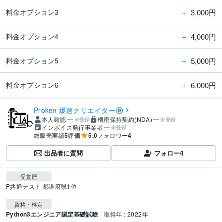
＋
3,000円
料金オプション3
＋
4,000円
料金オプション4
＋
5,000円
料金オプション5
＋
6,000円
料金オプション6
Proken 爆速クリエイター
本人確認
機密保持契約(NDA)
未登録
未登録
インボイス発行事業者
未登録
総販売実績
5
評価
5.0
フォロワー
4
出品者に質問
フォロー
4
受賞歴
P共通テスト 都道府県1位
資格・検定
Python3エンジニア認定基礎試験
取得年 : 2022年