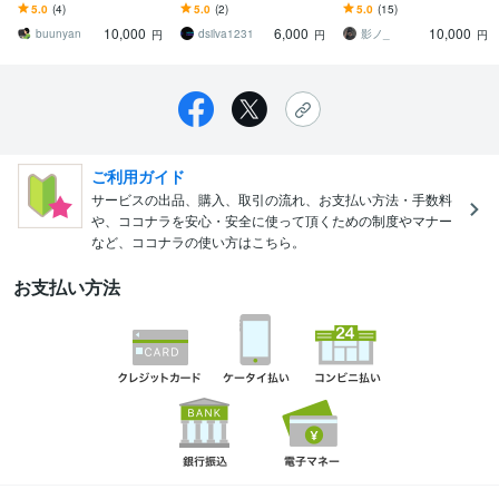
入を考えている方へ！
発注書作成システムのマ
ーチ・データ収集・面倒
5.0
(4)
5.0
(2)
5.0
(15)
スタをクラウド化を行い
な作業を全て自動化いた
10,000
6,000
10,000
ます
します！
buunyan
dsilva1231
影ノ_
円
円
円
ご利用ガイド
サービスの出品、購入、取引の流れ、お支払い方法・手数料
や、ココナラを安心・安全に使って頂くための制度やマナー
など、ココナラの使い方はこちら。
お支払い方法