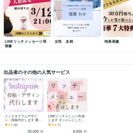
LINEリッチメッセージ用
女性 名刺
特典画像
画像
出品者のその他の人気サービス
インスタグラムデザイ
LINEリッチメニュー作成
ン・投稿代行します 濃い
します オシャレにしたい
ファンを増やすお手伝い
方へ、他と被らないデザ
4.5
(3)
5.0
(1)
をさせていただきます
インで差別化！
35,000
6,000
円
円