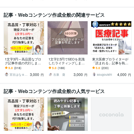
記事・Webコンテンツ作成全般の関連サービス
1文字3円～高品質なブロ
1文字2.5円でSEOを意識
東大医療プロライターが
グ記事作成の代行します
したライティングします
「読まれる」記事を執筆
現役ブロガーがあなたの
プロのWEBライターがSE
します SEO対策・監修案
5.0
(318)
5.0
(188)
5.0
(230)
「書いてほしい」記事を
O対策済みの記事を作成し
件も万全です！
3,000
3,000
4,000
作成
ます
宮古はな☺︎ブロガーでライター
古泉 葵
sougouishi
円
円
円
記事・Webコンテンツ作成全般の人気サービス