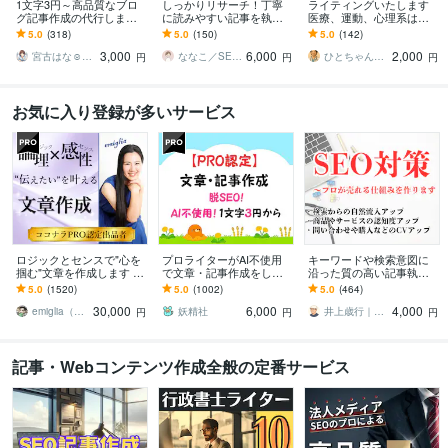
1文字3円～高品質なブロ
しっかりリサーチ！丁寧
ライティングいたします
グ記事作成の代行します
に読みやすい記事を執筆
医療、運動、心理系は強
現役ブロガーがあなたの
します 【SEO】と【読み
いです。なんでもご相談
5.0
(318)
5.0
(150)
5.0
(142)
「書いてほしい」記事を
やすさ】にこだわった記
ください。
3,000
6,000
2,000
作成
事に仕上げます
宮古はな☺︎ブロガーでライター
ななこ／SEOライター
ひとちゃん先生 心と身体のサポーター
円
円
円
お気に入り登録が多いサービス
ロジックとセンスで"心を
プロライターがAI不使用
キーワードや検索意図に
掴む"文章を作成します あ
で文章・記事作成をしま
沿った質の高い記事執筆
なたの「実現したい未
す ホームページ、アフィ
します ランキング1位獲得
5.0
(1520)
5.0
(1002)
5.0
(464)
来」を叶えるための渾身
リエイト、ゲーム記事な
済ライター、出版賞受賞
30,000
6,000
4,000
のライティング
ども楽しく執筆中！
ライターが心をこめて
emiglia（エミリア）
妖精社
井上歳行｜SEO対策×Webライティング
円
円
円
記事・Webコンテンツ作成全般の定番サービス