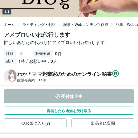
1/1
ホーム
ライティング・翻訳
記事・Webコンテンツ作成
記事・Web
アメブロいいね代行します
忙しいあなたの代わりにアメブロいいね代行します
-
0
件
評価
販売実績
1
枠 / お願い中：
0
人
残り
わか＊ママ起業家のためのオンライン秘書
総販売実績：
11件
受付休止中
再開したら通知を受け取る
お気に入り(8)
出品者に質問