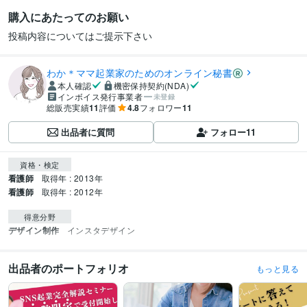
購入にあたってのお願い
投稿内容についてはご提示下さい
わか＊ママ起業家のためのオンライン秘書
本人確認
機密保持契約(NDA)
インボイス発行事業者
未登録
総販売実績
11
評価
4.8
フォロワー
11
出品者に質問
フォロー
11
資格・検定
看護師
取得年 : 2013年
看護師
取得年 : 2012年
得意分野
デザイン制作
インスタデザイン
出品者のポートフォリオ
もっと見る