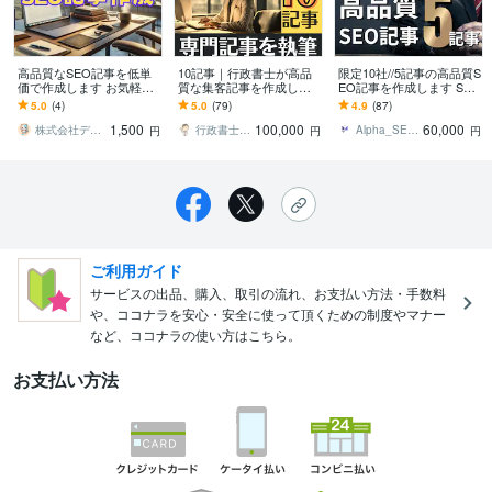
高品質なSEO記事を低単
10記事｜行政書士が高品
限定10社//5記事の高品質S
価で作成します お気軽に
質な集客記事を作成しま
EO記事を作成します SEO
テーマ、キーワードのご
す 上位表示で成約やブラ
対策に強い、読者に読ま
5.0
(4)
5.0
(79)
4.9
(87)
指定、ご相談ください。
ンディングUP！リライト
れる、両立した記事を執
1,500
100,000
60,000
や監修も対応可能
筆します。
株式会社デジタルレシピ
行政書士ライター
Alpha_SEO｜SEOの専門家
円
円
円
ご利用ガイド
サービスの出品、購入、取引の流れ、お支払い方法・手数料
や、ココナラを安心・安全に使って頂くための制度やマナー
など、ココナラの使い方はこちら。
お支払い方法