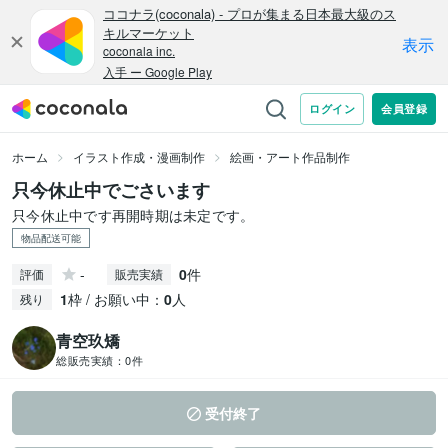
ホーム
イラスト作成・漫画制作
絵画・アート作品制作
只今休止中でごさいます
只今休止中です再開時期は未定です。
物品配送可能
-
0
件
評価
販売実績
1
枠 / お願い中：
0
人
残り
青空玖矯
総販売実績：
0件
受付終了