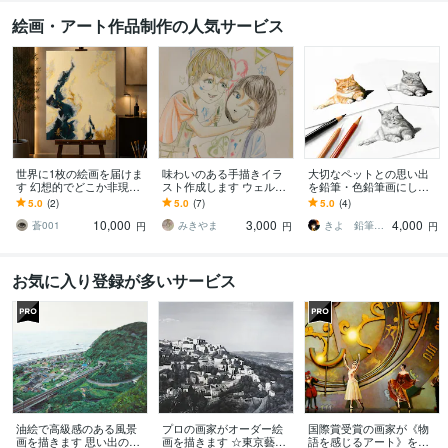
絵画・アート作品制作の人気サービス
世界に1枚の絵画を届けま
味わいのある手描きイラ
大切なペットとの思い出
す 幻想的でどこか非現実
スト作成します ウェルカ
を鉛筆・色鉛筆画にしま
的な絵画を
ムボード、似顔絵、イン
す 大切な家族との幸せな
5.0
(2)
5.0
(7)
5.0
(4)
テリア等用途に合ったイ
時間を、温もりある作品
10,000
3,000
4,000
ラスト
として残します
蒼001
みきやま
きよ 鉛筆･色鉛筆画
円
円
円
お気に入り登録が多いサービス
油絵で高級感のある風景
プロの画家がオーダー絵
国際賞受賞の画家が《物
画を描きます 思い出の地
画を描きます ☆東京藝術
語を感じるアート》を描