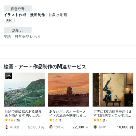
得意分野
イラスト作成・漫画制作
抽象水彩画
美術
語学力
英語
日常会話レベル
絵画・アート作品制作の関連サービス
油絵で高級感のある風景
あなただけのオーダーメ
世界に1枚の絵画を届けま
画を描きます 思い出の地
イドの油絵を制作します
す 幻想的でどこか非現実
や好きな風景を残しませ
空間がぱっと華やぎま
的な絵画を
5.0
(15)
5.0
(9)
5.0
(2)
んか？
す。ご自宅のインテリア
25,000
22,000
10,000
や贈り物にどうぞ。
南 健吾
北村 花│オーダーメイド絵画、イラスト
蒼001
円
円
円