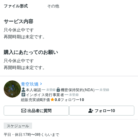
ファイル形式
その他
サービス内容
只今休止中です

再開時期は未定です。
購入にあたってのお願い
只今休止中です

再開時期は未定です。
青空玖矯
本人確認
機密保持契約(NDA)
未登録
未登録
インボイス発行事業者
未登録
総販売実績
0
評価
0.0
フォロワー
10
出品者に質問
フォロー
10
スケジュール