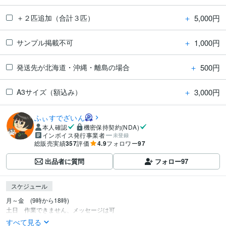
＋
5,000円
＋２匹追加（合計３匹）
＋
1,000円
サンプル掲載不可
＋
500円
発送先が北海道・沖縄・離島の場合
＋
3,000円
A3サイズ（額込み）
ふぃすでざいん
本人確認
機密保持契約(NDA)
インボイス発行事業者
未登録
総販売実績
357
評価
4.9
フォロワー
97
出品者に質問
フォロー
97
スケジュール
月～金　(9時から18時)

土日　作業できません、メッセージは可
すべて見る