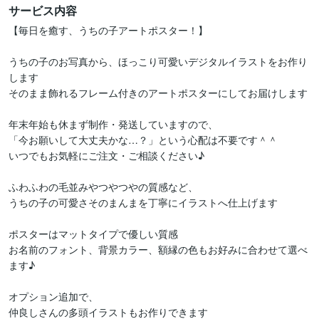
サービス内容
【毎日を癒す、うちの子アートポスター！】

うちの子のお写真から、ほっこり可愛いデジタルイラストをお作り
します

そのまま飾れるフレーム付きのアートポスターにしてお届けします

年末年始も休まず制作・発送していますので、

「今お願いして大丈夫かな…？」という心配は不要です＾＾

いつでもお気軽にご注文・ご相談ください♪

ふわふわの毛並みやつやつやの質感など、

うちの子の可愛さそのまんまを丁寧にイラストへ仕上げます

ポスターはマットタイプで優しい質感

お名前のフォント、背景カラー、額縁の色もお好みに合わせて選べ
ます♪

オプション追加で、

仲良しさんの多頭イラストもお作りできます
