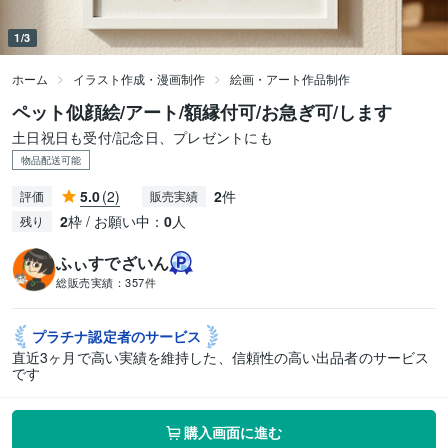
1/3
ホーム
イラスト作成・漫画制作
絵画・アート作品制作
ペット似顔絵/アート/額縁付可/お急ぎ可/します
土日祝日も受付/記念日、プレゼントにも
物品配送可能
5.0
(2)
2
件
評価
販売実績
2
枠 / お願い中：
0
人
残り
ふぃすでざいん
総販売実績：
357件
プラチナ認定者の
サービス
直近3ヶ月で高い実績を維持した、信頼性の高い出品者のサービス
です
購入画面に進む