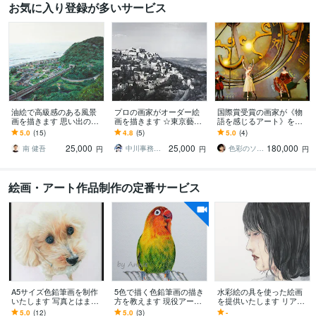
お気に入り登録が多いサービス
油絵で高級感のある風景
プロの画家がオーダー絵
国際賞受賞の画家が《物
画を描きます 思い出の地
画を描きます ☆東京藝術
語を感じるアート》を描
や好きな風景を残しませ
大学油画科出身の確かな
きます ご家族や大切な方
5.0
(15)
4.8
(5)
5.0
(4)
んか？
画力☆
との物語を幻想的絵画と
25,000
25,000
180,000
してお届けします
南 健吾
中川事務所 モデル・デザイン
色彩のソムリエ（画家）
円
円
円
絵画・アート作品制作の定番サービス
A5サイズ色鉛筆画を制作
5色で描く色鉛筆画の描き
水彩絵の具を使った絵画
いたします 写真とはまた
方を教えます 現役アーテ
を提供いたします リアル
違った温かみのある作品
ィストが教える色鉛筆画
な絵ならおまかせくださ
5.0
(12)
5.0
(3)
-