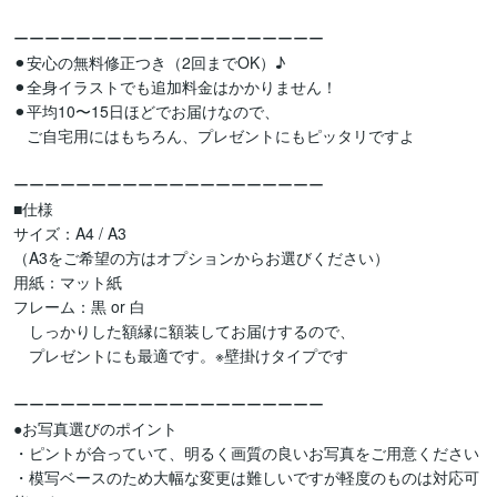
ーーーーーーーーーーーーーーーーーーーー

⚫︎安心の無料修正つき（2回までOK）♪

⚫︎全身イラストでも追加料金はかかりません！

⚫︎平均10〜15日ほどでお届けなので、

   ご自宅用にはもちろん、プレゼントにもピッタリですよ

ーーーーーーーーーーーーーーーーーーーー

■仕様

サイズ：A4 / A3

（A3をご希望の方はオプションからお選びください）

用紙：マット紙

フレーム：黒 or 白

　しっかりした額縁に額装してお届けするので、

　プレゼントにも最適です。※壁掛けタイプです

ーーーーーーーーーーーーーーーーーーーー

●お写真選びのポイント

・ピントが合っていて、明るく画質の良いお写真をご用意ください

・模写ベースのため大幅な変更は難しいですが軽度のものは対応可