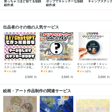
笑っちゃうほど似てる似顔
ポップでキャッチーな似顔
キャンプステッ
絵作成
絵作成
出品者のその他の人気サービス
アプリで作成した画像を
キャンパーの夢！キャン
キャンパーの夢！キャン
ステッカーやデータ化致
プ ステッカー作成いたし
プ ステッカーデザインし
します ○○風ホログラムシ
ます 絵やデザインが苦手
ます キャンステ・交換・
4.8
(19)
4.9
(61)
4.9
(121)
ールがお手軽に作れま
でも大丈夫です！ AI画像
名刺代わりに・AI画像持
2,500
3,500
3,500
す！お急ぎも対応
持ち込みOKです
ち込みOK
円
円
円
絵画・アート作品制作の関連サービス