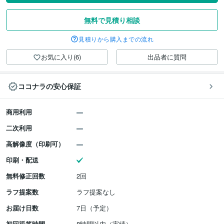
無料で見積り相談
見積りから購入までの流れ
お気に入り(6)
出品者に質問
ココナラの安心保証
商用利用
二次利用
高解像度（印刷可）
印刷・配送
無料修正回数
2回
ラフ提案数
ラフ提案なし
お届け日数
7日（予定）
初回返答時間
8時間以内（実績）