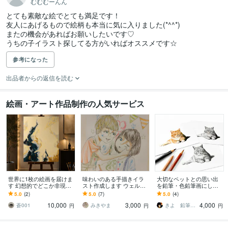
むむむーんん
とても素敵な絵でとても満足です！

友人にあげるもので絵柄も本当に気に入りました(*^^*)

またの機会があればお願いしたいです♡

うちの子イラスト探してる方がいればオススメです☆
参考になった
出品者からの返信を読む
絵画・アート作品制作の人気サービス
世界に1枚の絵画を届けま
味わいのある手描きイラ
大切なペットとの思い出
す 幻想的でどこか非現実
スト作成します ウェルカ
を鉛筆・色鉛筆画にしま
的な絵画を
ムボード、似顔絵、イン
す 大切な家族との幸せな
5.0
(2)
5.0
(7)
5.0
(4)
テリア等用途に合ったイ
時間を、温もりある作品
10,000
3,000
4,000
ラスト
として残します
蒼001
みきやま
きよ 鉛筆･色鉛筆画
円
円
円