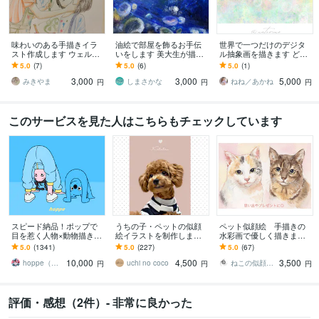
味わいのある手描きイラ
油絵で部屋を飾るお手伝
世界で一つだけのデジタ
スト作成します ウェルカ
いをします 美大生が描く
ル抽象画を描きます どこ
ムボード、似顔絵、イン
あなただけのオーダーメ
も発表していないオリジ
5.0
(7)
5.0
(6)
5.0
(1)
テリア等用途に合ったイ
イド絵画
ナルです
3,000
3,000
5,000
ラスト
みきやま
しまさかな
ねね／あかね
円
円
円
このサービスを見た人はこちらもチェックしています
スピード納品！ポップで
うちの子・ペットの似顔
ペット似顔絵 手描きの
目を惹く人物×動物描きま
絵イラストを制作します
水彩画で優しく描きます
す 挿絵・動画・グッズな
犬・猫のお写真から、や
犬・猫その他ペット全般
5.0
(1341)
5.0
(227)
5.0
(67)
ど鮮やかな配色で個性を
さしい雰囲気のオーダー
の似顔絵/プレゼントにも
10,000
4,500
3,500
出したい方へ
メイドイラストに
オススメ◎
hoppe（ほっぺ）
uchi no coco
ねこの似顔絵屋
円
円
円
評価・感想（2件）- 非常に良かった