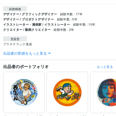
経験職種
デザイナー / グラフィックデザイナー
経験年数 : 17年
デザイナー / プロダクトデザイナー
経験年数 : 5年
イラストレーター・漫画家 / イラストレーター
経験年数 : 10年
クリエイター / 動画クリエイター
経験年数 : 2年
受賞歴
プラチナランク達成
出品者の実績をもっと見る
ビジネス・クリエイティブツール
Adobe Illustrator:20年
Adobe InDesign:3年
CLIP STUDIO PAINT:2年
ペイントツールSAI:15年
出品者のポートフォリオ
もっと見る
得意分野
デザイン制作
グッズデザイン
アニメ
グッズ
ペット
デザイン
育児
赤ちゃん
同人
動画編集・映像制作
写真編集等
美容
占い
モデル