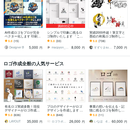
満枠対応中
AI作成ロゴをプロが完全
シンプルで印象に残るロ
実績2000件超！筆文字と
ベクター化します 印刷・
ゴ制作いたします 「こん
墨絵の和風ロゴ制作しま
SNS対応の納品データ一
な感じ」を伝わるカタチ
す CM•テレビ番組起用の
5.0
(15)
5.0
(33)
5.0
(738)
式作成
に。【修正無制限】
書道家｜和モダンな墨絵
5,000
8,000
7,000
ロゴを制作します
Designer B
macpyon_Design
すずりまsuzurima
円
円
円
ロゴ作成全般の人気サービス
有名ロゴ実績多数！現役
プロのデザイナーがロゴ
事業の想いを伝える・記
デザイナーがロゴ作成し
デザインを作成します ご
憶に残るロゴを制作しま
ます 5案でご提案・修正無
納得いただけなければ料
す デザイナー歴15年以
5.0
(636)
4.9
(648)
5.0
(11)
制限・著作権譲渡・用途
金は頂きません｜デザイ
上！事業の魅力をひきだ
35,000
26,000
60,000
別アドバイス対応
ンの丸投げOK
します！
LAYOUT
ロゴラボ｜企業・店舗特化型デザイン事務所
いなほ design
円
円
円