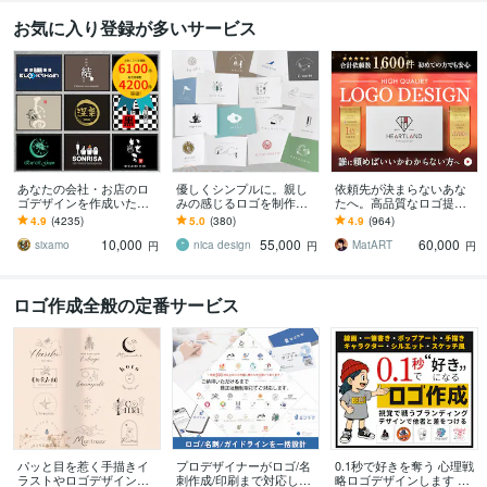
お気に入り登録が多いサービス
あなたの会社・お店のロ
優しくシンプルに。親し
依頼先が決まらないあな
ゴデザインを作成いたし
みの感じるロゴを制作致
たへ。高品質なロゴ提供
ます 販売実績NO1!修正制
します モノトーンデザイ
します 総依頼数1600件突
4.9
(4235)
5.0
(380)
4.9
(964)
限なし!プロのデザインを
ン（単色）でミニマルで
破✧想いを形にする丁寧な
10,000
55,000
60,000
お手頃な料金で
親しみやすいシンボルに
プロ品質デザイン
sixamo
nica design
MatART
円
円
円
ロゴ作成全般の定番サービス
パッと目を惹く手描きイ
プロデザイナーがロゴ/名
0.1秒で好きを奪う 心理戦
ラストやロゴデザイン致
刺作成/印刷まで対応しま
略ロゴデザインします 記