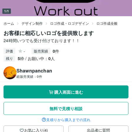
1/1
ホーム
デザイン制作
ロゴ作成・ロゴデザイン
ロゴ作成全般
お客様に相応しいロゴを提供致します
24時間いつでも受け付けております！！
-
0
件
評価
販売実績
5
枠 / お願い中：
0
人
残り
Shawnpanchan
総販売実績：
0件
購入画面に進む
無料で見積り相談
見積りから購入までの流れ
お気に入り(4)
出品者に質問