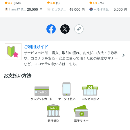
します 温かみとナチュラ
す 修正無制限｜ご提案に
憶に残り、選ばれる ― 感
4.9
(250)
5.0
(5)
4.9
(75)
ル可愛いロゴやデザイン
ご満足頂けなければ料金
情を動かすロゴは心理で
20,000
49,000
5,000
が必要な方へ✏︎
をいただきません。
作る！
Hana87 Design✏︎
ロゴラボ｜企業・店舗特化型デザイン事務所
べるず＠記憶に残る心理戦略デザイナー
円
円
円
ご利用ガイド
サービスの出品、購入、取引の流れ、お支払い方法・手数料
や、ココナラを安心・安全に使って頂くための制度やマナー
など、ココナラの使い方はこちら。
お支払い方法