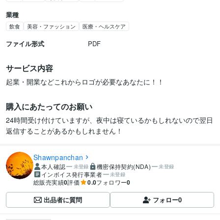
業種
飲食
美容・ファッション
医療・ヘルスケア
ファイル形式
PDF
サービス内容
起業・開業などこれからロゴが必要なあなたに！！
購入にあたってのお願い
24時間受け付けていますが、夜中は寝ているかもしれないので翌日
返信することがあるかもしれません！
Shawnpanchan
本人確認
機密保持契約(NDA)
未登録
未登録
インボイス発行事業者
未登録
総販売実績
0
評価
0.0
フォロワー
0
出品者に質問
フォロー
0