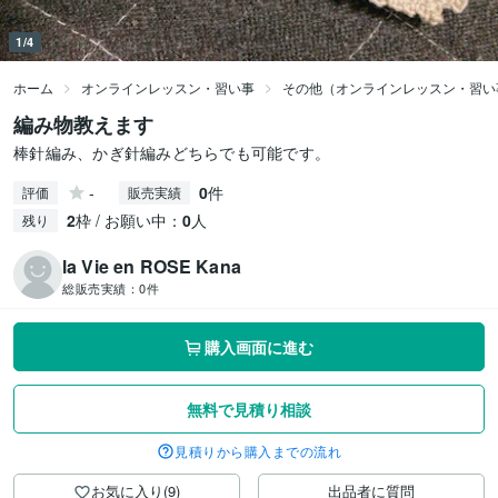
1/4
ホーム
オンラインレッスン・習い事
その他（オンラインレッスン・習い
編み物教えます
棒針編み、かぎ針編みどちらでも可能です。
-
0
件
評価
販売実績
2
枠 / お願い中：
0
人
残り
la Vie en ROSE Kana
総販売実績：
0件
購入画面に進む
無料で見積り相談
見積りから購入までの流れ
お気に入り(9)
出品者に質問