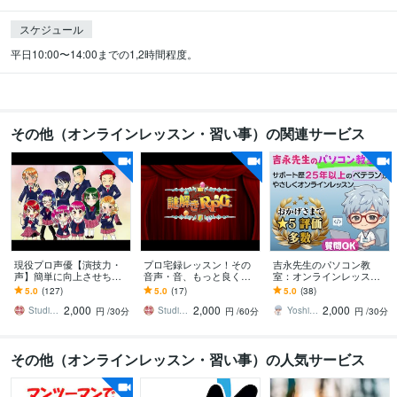
スケジュール
平日10:00〜14:00までの1,2時間程度。
その他（オンラインレッスン・習い事）の関連サービス
現役プロ声優【演技力・
プロ宅録レッスン！その
吉永先生のパソコン教
声】簡単に向上させちゃ
音声・音、もっと良くな
室：オンラインレッスン
います プロ認定■初心者
ります プロ認定■Vtuberさ
をします PC基礎からAI・I
5.0
(127)
5.0
(17)
5.0
(38)
も勉強中もウェルカム！
ん、宅録声優さん、音声
T資格まで！ ベテランが
2,000
2,000
2,000
趣味や興味も大歓迎！
編集者さん！
やさしく教えます
Studio秘密基地★プロ声優＆プロ集団
Studio秘密基地★プロ声優＆プロ集団
Yoshinaga0816
円
/30分
円
/60分
円
/30分
その他（オンラインレッスン・習い事）の人気サービス