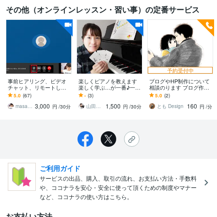
その他（オンラインレッスン・習い事）の定番サービス
予約受付中
事前ヒアリング、ビデオ
楽しくピアノを教えます
ブログやHP制作について
チャット、リモートしま
楽しく学ぶ…が一番♪一緒
相談のります ブログ作成
す IT苦手、ちょっとした
に楽しい時間を過ごしま
やHP作成についてお気軽
5.0
(67)
-
(3)
5.0
(2)
悩み、相談、愚痴、不安
しょう♪
にご相談下さい
3,000
1,500
160
なこと、試したい
masawanAE ̔̓̿ͩ͂ͬ͊͐͗̑
山田ピアノ・エレクトーン教室
とも Design
円
/30分
円
/30分
円
/分
ご利用ガイド
サービスの出品、購入、取引の流れ、お支払い方法・手数料
や、ココナラを安心・安全に使って頂くための制度やマナー
など、ココナラの使い方はこちら。
お支払い方法