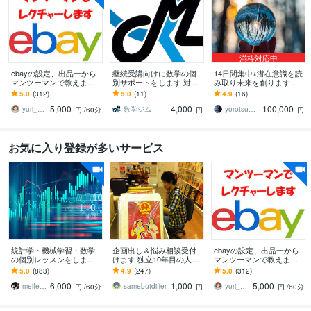
満枠対応中
ebayの設定、出品一から
継続受講向けに数学の個
14日間集中⋆潜在意識を読
マンツーマンで教えます e
別サポートをします 対話
み取り未来を創ります チ
bayの設定から初出品まで
重視で丁寧に理解を深め
ャネリング＋ヒーリング
5.0
(312)
5.0
(11)
4.9
(16)
責任をもってお手伝いい
る継続指導
完全伴走プレミアム
5,000
4,000
100,000
たします
yuri_ebayの家庭教師
数学ジム
yorotsume ヒーリングセラピスト
円
/60分
円
円
お気に入り登録が多いサービス
統計学・機械学習・数学
企画出し＆悩み相談受付
ebayの設定、出品一から
の個別レッスンをします
けます 独立10年目の人気
マンツーマンで教えます e
これから学びたい人・使
クリエイターが代わりに
bayの設定から初出品まで
5.0
(883)
4.9
(247)
5.0
(312)
いたい人向けにオンライ
アイデアを出します
責任をもってお手伝いい
6,000
1,000
5,000
ンで個別レッスン
たします
meifelyuki
samebutdiffer
yuri_ebayの家庭教師
円
/60分
円
円
/60分