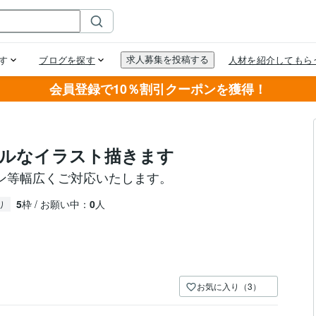
会員登録で10％割引クーポンを獲得！
プルなイラスト描きます
ン等幅広くご対応いたします。
5
枠 / お願い中：
0
人
り
お気に入り（3）