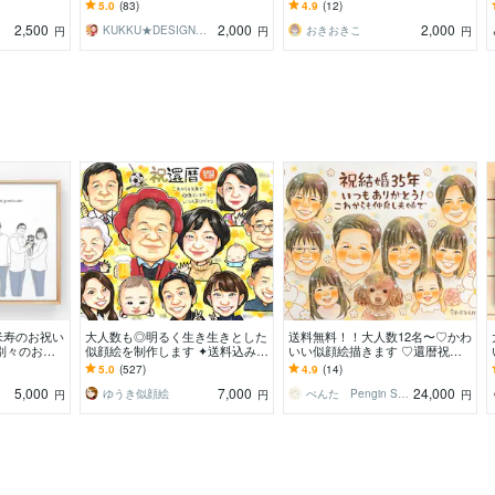
日/還暦祝/
絵ケーキをお届けしませんか？
や記念日に名刺、アイコンに！
5.0
(83)
4.9
(12)
2,500
2,000
2,000
KUKKU★DESIGN〜くっく〜
おきおきこ
円
円
円
米寿のお祝い
大人数も◎明るく生き生きとした
送料無料！！大人数12名〜♡かわ
別々のお写
似顔絵を制作します ✦送料込み✦
いい似顔絵描きます ♡還暦祝い/
へ特別な記念
長寿祝い、記念日、プレゼント、
記念日/古希祝い/米寿祝い/傘寿祝
5.0
(527)
4.9
(14)
ご自宅用に♪
い/プレゼント
5,000
7,000
24,000
ゆうき似顔絵
ぺんた Pengin Smile
円
円
円