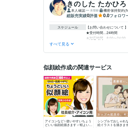
きのした たかひろ
本人確認
機密保持契約(N
未登録
0
0.0
総販売実績
評価
フォロワ
スケジュール
【お問い合わせについて 】

★受付時間…24時間

すべて見る
似顔絵作成の関連サービス
アイコンなど✨使いやすいちょう
シンプルでおしゃれ
どいい似顔絵描きます ✅程よいデ
絵イラストを描きます