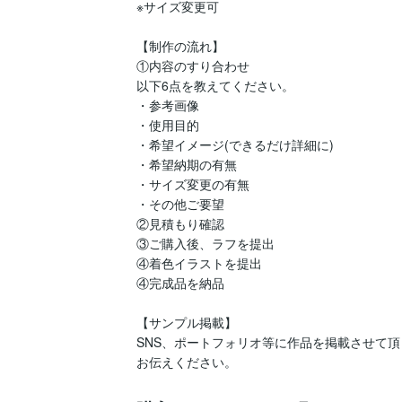
※サイズ変更可

【制作の流れ】

①内容のすり合わせ

以下6点を教えてください。

・参考画像

・使用目的

・希望イメージ(できるだけ詳細に)

・希望納期の有無

・サイズ変更の有無

・その他ご要望

②見積もり確認

③ご購入後、ラフを提出

④着色イラストを提出

④完成品を納品

【サンプル掲載】

SNS、ポートフォリオ等に作品を掲載させて
お伝えください。