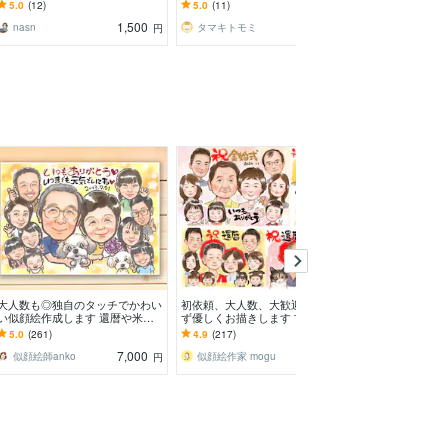
ン、名刺、プレゼントに！男性も
ラストにしませんか？
との記念日に☺︎
5.0
(12)
5.0
(11)
5.0
(3)
女性もゆるカワに！
1,500
2,000
nasn
タマキトモミ
円
円
大人数も◎独自のタッチでかわい
初依頼、大人数、大歓迎！誇張せ
ビックリマン風
い似顔絵作成します 還暦や米
ず優しくお描きします 古希、還
ル化まで制作し
寿、誕生日プレゼント、結婚記念
暦や敬老、父母の日、大切な家族
り安心クオリテ
5.0
(261)
4.9
(217)
5.0
(586)
日のお祝いに
への想いを形にします
K シール制作対
7,000
4,000
似顔絵師anko
似顔絵作家 mogu
M・W・P
円
円