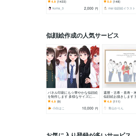
フォルメ☆ビジネス用途やホーム
品/カップル、結婚記念
4.9
(1433)
5.0
(148)
ページなどに最適です
ギフト♡大人数OK
2,000
kuma_3
mai 似顔絵イラスト
円
似顔絵作成の人気サービス
パネル印刷にも☆華やかな似顔絵
還暦・古希・喜寿・
を制作します 多様なサイズに対
似顔絵お描きします 
応可◎大切な日の一枚に。
真からOK♪大切な人
4.9
(9)
4.9
(111)
品を贈りませんか？
10,000
小白はこ
青山かりん
円
お気に入り登録が多いサービス