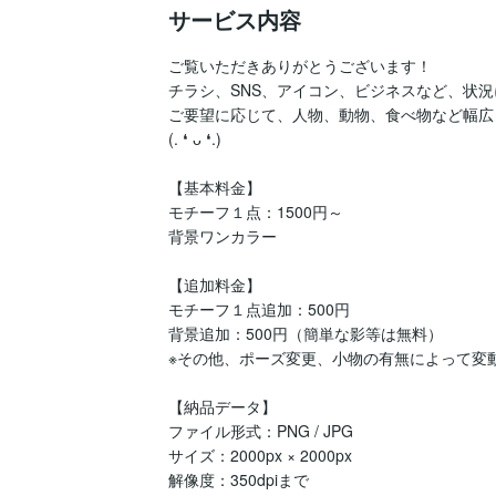
サービス内容
ご覧いただきありがとうございます！

チラシ、SNS、アイコン、ビジネスなど、状況
ご要望に応じて、人物、動物、食べ物など幅広
(⁠.⁠ ⁠❛⁠ ⁠ᴗ⁠ ⁠❛⁠.⁠)

【基本料金】

モチーフ１点：1500円～

背景ワンカラー

【追加料金】

モチーフ１点追加：500円

背景追加：500円（簡単な影等は無料）

※その他、ポーズ変更、小物の有無によって変動
【納品データ】

ファイル形式：PNG / JPG 

サイズ：2000px × 2000px 

解像度：350dpiまで
