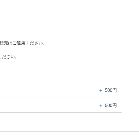
転売はご遠慮ください。

ください。
＋
500円
＋
500円