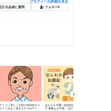
プロフィール詳細を見る
出品者に質問
フォロー
0
アイコン等に！お顔の似顔絵やイ
ほんわか可愛い似顔絵お描きしま
ほっこりあたた
ラストゆるく描きます snsアイコ
す 素敵なお写真、ぜひ可愛いイ
します ご友人