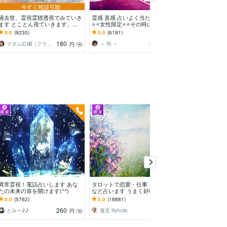
今すぐ相談可能
相
過去世、霊視霊聴透視でみていき
霊感 直感 占いよく当たります
本格霊視 魔術
ます とことん視ていきます。霊
⭐️⭐️女性限定⭐️⭐️その時に必要な占
れた真実を霊視
視霊聴などいろいろな角度で
術で鑑定致します
た不安、人間関
5.0
(9230)
5.0
(6181)
5.0
(964)
その原因を解明
180
320
マダム紅欄（クラン）
～ 明 ～
マジュラム
円
/分
円
/分
異常霊視！電話占いします あな
タロットで恋愛・仕事・潜在意識
あなたの希望の
たの未来の扉を開けます(^^)
など占います うまく好転するよ
します え。本
うアドバイスします✧*̣̩⋆̩☽⋆゜
透視おまじない
5.0
(5762)
5.0
(18881)
4.9
(10040)
ます。
260
2,000
とみー♪♪
蓮見 lilyholic
東明瞳光透視
円
/分
円