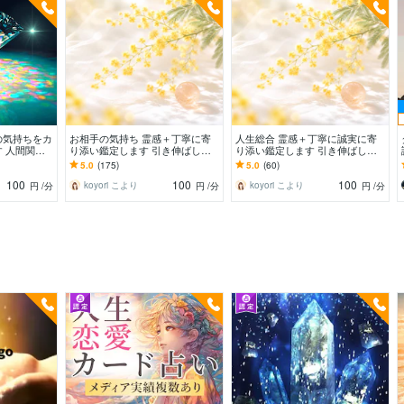
の気持ちをカ
お相手の気持ち 霊感＋丁寧に寄
人生総合 霊感＋丁寧に誠実に寄
 人間関係✨
り添い鑑定します 引き伸ばし・
り添い鑑定します 引き伸ばし・
人✨アプリ✨
説明の誘導はいたしません。ご質
説明の誘導はいたしません。ご質
5.0
(175)
5.0
(60)
問を誠実鑑定。
問を誠実鑑定。
100
100
100
koyori こより
koyori こより
円
/分
円
/分
円
/分