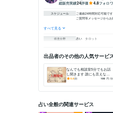
24
4.8
総販売実績
評価
フォロ
スケジュール
ご連絡24時間対応可能です☺︎
ご質問等メッセージからお願い
すべて見る
占い
タロット
得意分野
出品者のその他の人気サービ
なんでも相談室5分でもお話
し聞きます 誰にも言えない
けど聞いてほしい、家庭のこ
5.0
(3)
100
円
/分
と、恋人のことなど
占い全般の関連サービス