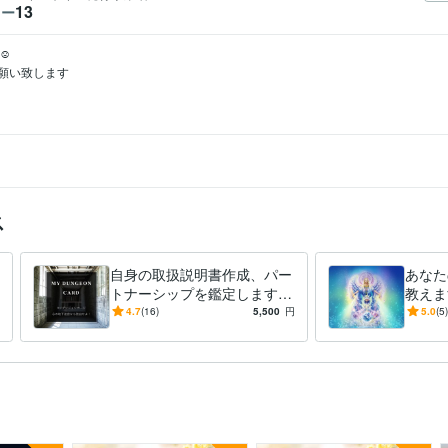
13
ワー


致します

ス
自身の取扱説明書作成、パー
あなた
トナーシップを鑑定します
教えま
貴方が生まれる時に選んだ
ード、
4.7
(16)
5,500
円
5.0
(5)
「自分のデザイン」気づいて
由、魂
みませんか