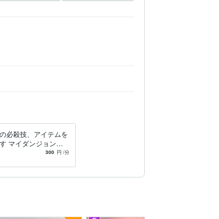
の必殺技、アイテムを
す マイダンジョンカ
この世に生まれた理
300
円
/分
の使命、役割