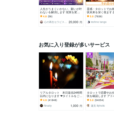
予約受付
人生がうまくいかない、願いが叶
霊感・タロットでお
わないを解消します 現実を変え
状未来を深く視ます 
るために努力したのに、自力では
事・家族・人間関係
4.8
(56)
5.0
(7636)
もう無理と感じている
きスピード解決へ
20,000
心の再生セラピスト YASUKO
techno tango
円
お気に入り登録が多いサービス
リアルタロット 本日返信24時間
タロットで恋愛やお
以内になります ❤︎タイトルをご確
状を確認します アド
認ください❤︎
っかりお届けします
4.9
(41848)
5.0
(54054)
ください♡
1,000
Nnatty
蓮見 lilyholic
円