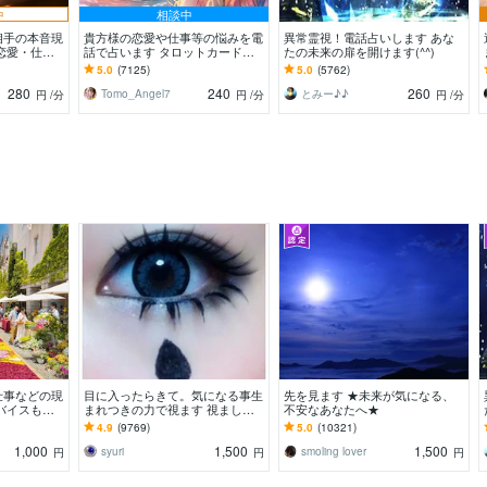
中
相談中
相手の本音現
貴方様の恋愛や仕事等の悩みを電
異常霊視！電話占いします あな
恋愛・仕
話で占います タロットカード、
たの未来の扉を開けます(^^)
の本質を見抜
オラクルカード、ルノルマンカー
5.0
(7125)
5.0
(5762)
ドを使用します
280
240
260
Tomo_Angel7
とみー♪♪
円
/分
円
/分
円
/分
仕事などの現
目に入ったらきて。気になる事生
先を見ます ★未来が気になる、
バイスもし
まれつきの力で視ます 視ましょ
不安なあなたへ★
ので安心して
う恋愛や仕事などこの先など
4.9
(9769)
5.0
(10321)
1,000
1,500
1,500
syuri
smoling lover
円
円
円