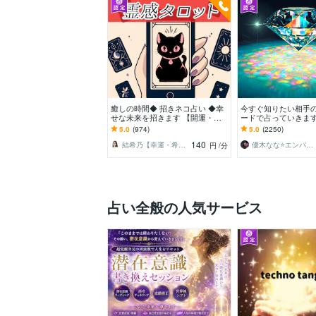
癒しの時間◆ 招きネコ占い ◆幸
今すぐ知りたい相手
せな未来を招きます 【開運・恋
ードで占っていきます
愛・人間関係・仕事】心が楽にな
恋愛✨職場✨家族✨友
5.0
(974)
5.0
(2250)
る幸運の霊感タロット
SNS✨LINE…
140
結希乃【幸運・希望を結ぶ招きネコ占い】
優木なな⭐️エンパシー
円
/分
占い全般の人気サービス