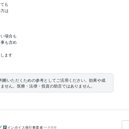
ても

方は



い場合も

事も含め

します

判断いただくための参考としてご活用ください。効果や成
りません。医療・法律・投資の助言ではありません。
インボイス発行事業者
未登録