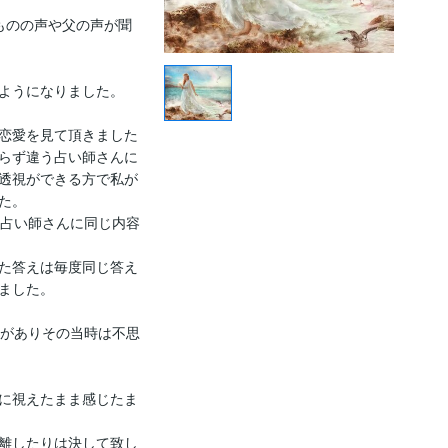
ものの声や父の声が聞
ようになりました。

恋愛を見て頂きました

らず違う占い師さんに
透視ができる方で私が
。

の占い師さんに同じ内容
た答えは毎度同じ答え
ました。

事がありその当時は不思
に視えたまま感じたま
離したりは決して致し