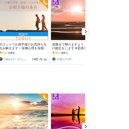
相談中
予約受付中
タロットでお相手様のお気持ちを
表舞台で輝けますよう、愛と誠意
インスピレーシ
読み解きます ✨深層心理を深掘り
の鑑定をします ♥霊感タロット⭐
日への扉を開き
✨お悩みを解決して笑顔になりま
恋愛・復縁・仕事・夫婦・様々な
イライラからさ
5.0
(484)
5.0
(851)
5.0
(377)
しょう
人間関係
引き寄せます。
140
120
Liliana ☪︎ タロットヒーリング
白鳥ひか莉✨
恋歌 白魔法
円
/分
円
/分