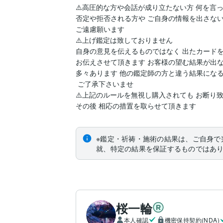
⚠️高圧的な方や会話が成り立たない方 何を言っ
否定や拒否される方や ご自身の情報を出さない
ご遠慮願います

⚠️上げ鑑定は致しておりません 

自身の意見を伝えるものではなく 出たカードを
お伝えさせて頂きます お客様の望む結果が出な
多々あります 他の鑑定師の方と違う結果になる
 ご了承下さいませ

⚠️上記のルールを無視し購入されても お断り致
その後 相応の措置を取らせて頂きます
※鑑定・祈祷・施術の結果は、ご自身で
就、特定の結果を保証するものではあ
桜一輪
本人確認
機密保持契約(NDA)