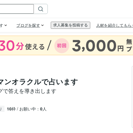
マンオラクルで占います
グで答えを導き出します
10
枠 / お願い中：
0
人
り