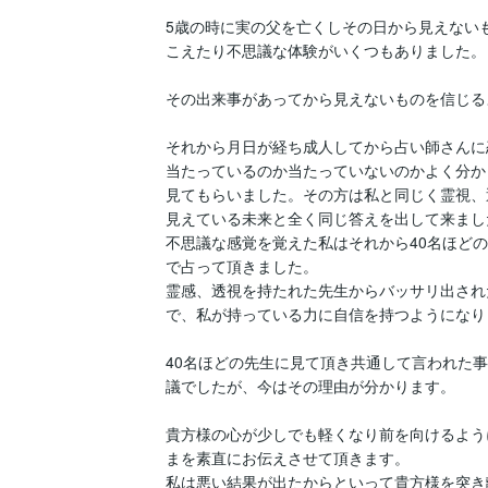
5歳の時に実の父を亡くしその日から見えない
こえたり不思議な体験がいくつもありました。

その出来事があってから見えないものを信じる
それから月日が経ち成人してから占い師さんに
当たっているのか当たっていないのかよく分か
見てもらいました。その方は私と同じく霊視、
見えている未来と全く同じ答えを出して来ました
不思議な感覚を覚えた私はそれから40名ほど
で占って頂きました。

霊感、透視を持たれた先生からバッサリ出され
で、私が持っている力に自信を持つようになり
40名ほどの先生に見て頂き共通して言われた
議でしたが、今はその理由が分かります。

貴方様の心が少しでも軽くなり前を向けるよう
まを素直にお伝えさせて頂きます。

私は悪い結果が出たからといって貴方様を突き