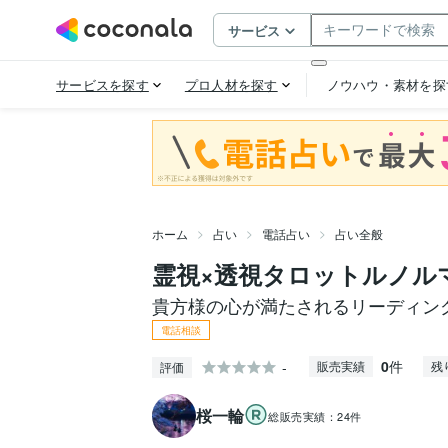
ホーム
占い
電話占い
占い全般
霊視×透視タロットルノル
貴方様の心が満たされるリーディン
電話相談
0
件
-
販売実績
残
評価
桜一輪
総販売実績：
24件