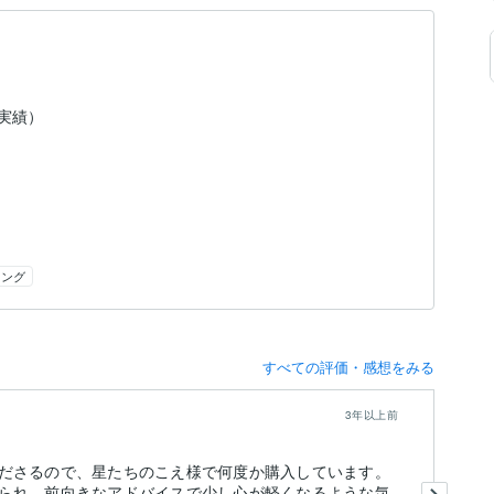
（実績）
リング
すべての評価・感想をみる
3年以上前
ださるので、星たちのこえ様で何度か購入しています。
こ
られ、前向きなアドバイスで少し心が軽くなるような気
ラ