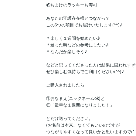
⑥おまけのラッキーお寿司

あなたの守護存在様とつながって

この6つの項目でお届けいたします(^^)♪

＊楽しく１週間を始めたい♪

＊迷った時などの参考にしたい♪

＊なんだか楽しそう♪

などと思ってくださった方は結果に囚われすぎず
ぜひ楽しむ気持ちでご利用ください(^^)♪

ご購入されましたら

①おなまえ(ニックネームok)と

②「最幸な１週間になりました！」

とだけ送ってください。

(お名前は本来、なくてもいいのですが

つながりやすくなって良いかと思いますので(*´-`)