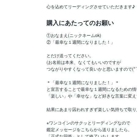
心を込めてリーディングさせていただきます♪
購入にあたってのお願い
①おなまえ(ニックネームok)

②「最幸な１週間になりました！」

とだけ送ってください。

(お名前は本来、なくてもいいのですが

つながりやすくなって良いかと思いますので(*´-`)
＊「最幸な１週間になりました！」＊

と宣言することで最幸な１週間になるための情
「楽しい」や「幸せな」など好きな言葉に変えて
結果にあまり囚われすぎず楽しい気持ちで取り入れ
※ワンコインのサクッとリーディングなので

鑑定メッセージをこちらから送りましたら、

「正式な回答」として終了いたします。
