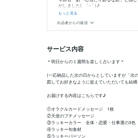
がしました( ´ ᵕ ` )♪
個人的におまけのラッキーお寿司がツボ
もっと見る
出品者からの返信
サービス内容
＊明日からの１週間を楽しく占います＊

(一応納品した次の日からとしていますが「次
図してお好きなように捉えていただいても結構で
お届けする内容はこちらです♪

①オラクルカードメッセージ　1枚

②天使のプチメッセージ

③ラッキーカラー　全体・恋愛・仕事運の3色

④ラッキー旬食材

⑤ラッキーパーソン
