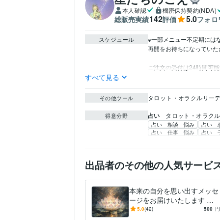
本人確認
機密保持契約(NDA)
142
5.0
総販売実績
評価
フォロ
スケジュール
※一部メニュー不定期にはな
再開をお待ちになっていた
ご注文の受付は24時間可
すべて見る
タロット・オラクルリーデ
その他ツール
占い
タロット・オラク
得意分野
占い 相談 悩み
占い 
占い 仕事 悩み
占い 
出品者のその他の人気サービ
本来の自分を思い出すメッセ
ージをお届けいたします ＊
自分らしく生きていきたいあ
5.0
(42)
500
円
なたに今必要なメッセージ＊