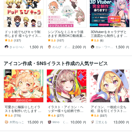
ドット絵でちびキャラ制
シンプルなミニキャラ描
3DVtuberをキャラデザと
作します 様々なテイスト
きます 商用OK◎動画素
三面図から制作します 配
のちびキャラを作成しま
材・グッズなど
信画面/背景/ネームロゴ/離
5.0
(137)
5.0
(107)
5.0
(6)
す
席中/待機中/OP/EDセット
1,500
2,000
1,500
きゃりぺい
わらび イラストレーター
エレ・ワークス｜Vtuber制作
円
円
円
アイコン作成・SNSイラスト作成の人気サービス
満枠対応中
可愛さに極振りしたイラ
イラスト・アイコン・ヘ
アイコン、一枚絵☆立ち
ストを制作いたします ★
ッダー様々な絵柄で作成
絵、目を引くイラスト描
商用利用＆二次利用込
します 商用可！似顔絵・
きます イリアム、サム
5.0
(775)
4.9
(277)
5.0
(337)
み！ミニキャラは小物２
ブログ・インスタ・動画
ネ、live2D、YouTube、歌
15,000
10,000
13,000
点まで無料！★
配信サムネ等用途様々！
ってみたも
木野ねっこ
96no くろの
三笠える
円
円
円