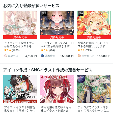
お気に入り登録が多いサービス
満枠対応中
満枠対応中
満枠対応中
アイコン〜１枚絵まで温
アイコン・歌ってみた・Li
可愛さに極振りしたイラ
かみのあるイラストを描
ve2D立ち絵等描きます ち
ストを制作いたします ★
きます ★ココナラ自体が
びキャラや配信用イラス
商用利用＆二次利用込
5.0
(1075)
5.0
(884)
5.0
(775)
初めての方も、お気軽に
ト等、幅広く制作してい
み！ミニキャラは小物２
4,500
15,000
15,000
ご相談ください♪★
ます！
点まで無料！★
黒豆ちゃ
茶木藍波
木野ねっこ
円
円
円
アイコン作成・SNSイラスト作成の定番サービス
アイコン イラスト制作を
商用利用可能で様々な用
アナログでイラスト描き
承ります 【厚塗り】かわ
途のイラストを描きます
ます フリルやレースなど