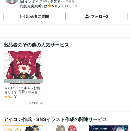
インボイス発行事業者
未登録
総販売実績
3
評価
5.0
フォロワー
2
出品者に質問
フォロー
2
出品者のその他の人気サービス
受付休止中
かわいいミニキャラお描
きします 可愛くお描き致
します！お気軽にお声掛
5.0
(3)
けください！
1,500
円
アイコン作成・SNSイラスト作成の関連サービス