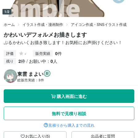
1/2
ホーム
イラスト作成・漫画制作
アイコン作成・SNSイラスト作成
かわいいデフォルメお描きします
ぷるかわいくお描き致します！お気軽にお声掛けください！
-
0
件
評価
販売実績
2
枠 / お願い中：
0
人
残り
東雲 まよい
総販売実績：
3件
購入画面に進む
無料で見積り相談
見積りから購入までの流れ
お気に入り(5)
出品者に質問