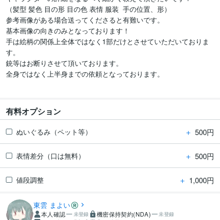
（髪型 髪色 目の形 目の色 表情 服装  手の位置、形）

参考画像がある場合送ってくださると有難いです。

基本画像の向きのみとなっております！ 

手は絵柄の関係上全体ではなく1部だけとさせていただいておりま
す。

銃等はお断りさせて頂いております。

全身ではなく上半身までの依頼となっております。

有料オプション
＋
500円
ぬいぐるみ（ペット等）
＋
500円
表情差分（口は無料）
＋
1,000円
値段調整
東雲 まよい
本人確認
機密保持契約(NDA)
未登録
未登録