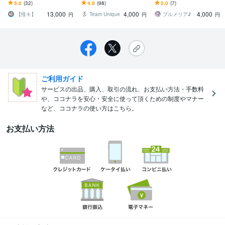
いい／カッコイイ／綺麗
線画のみ、着色のみの案
可愛くメイク！
5.0
(32)
4.9
(98)
5.0
(7)
様々なジャンルお任せを
件もご相談下さい！
13,000
4,000
4,000
【怪キ】
Team Unique
プルメリア♪
円
円
円
ご利用ガイド
サービスの出品、購入、取引の流れ、お支払い方法・手数料
や、ココナラを安心・安全に使って頂くための制度やマナー
など、ココナラの使い方はこちら。
お支払い方法