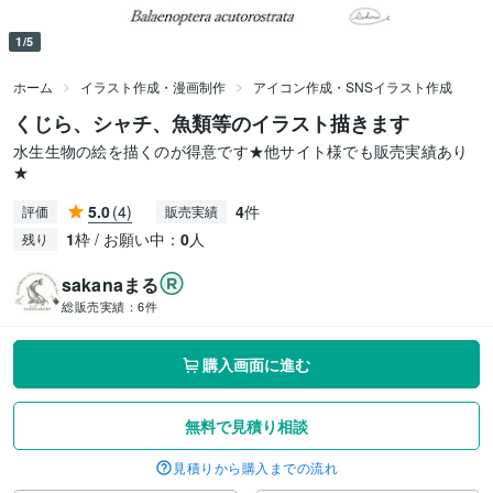
1/5
ホーム
イラスト作成・漫画制作
アイコン作成・SNSイラスト作成
くじら、シャチ、魚類等のイラスト描きます
水生生物の絵を描くのが得意です★他サイト様でも販売実績あり
★
5.0
(4)
4
件
評価
販売実績
1
枠 / お願い中：
0
人
残り
sakanaまる
総販売実績：
6件
購入画面に進む
無料で見積り相談
見積りから購入までの流れ