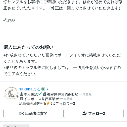
④サンプルをお客様にご確認いただきます。修正が必要であれば修
正させていただきます。（修正は１回までとさせていただきます）

④納品

購入にあたってのお願い
※作成させていただいた画像はポートフォリオに掲載させていただ
くことがあります。

※納品後のトラブル等に関しましては、一切責任を負いかねますの
でご了承ください。
sakanaまる
本人確認
機密保持契約(NDA)
未登録
インボイス発行事業者
未登録
総販売実績
6
評価
5.0
フォロワー
2
出品者に質問
フォロー
2