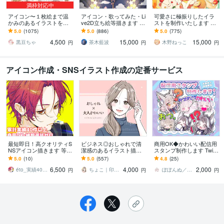
満枠対応中
アイコン〜１枚絵まで温
アイコン・歌ってみた・Li
可愛さに極振りしたイラ
かみのあるイラストを描
ve2D立ち絵等描きます ち
ストを制作いたします ★
きます ★ココナラ自体が
びキャラや配信用イラス
商用利用＆二次利用込
5.0
(1075)
5.0
(886)
5.0
(775)
初めての方も、お気軽に
ト等、幅広く制作してい
み！ミニキャラは小物２
4,500
15,000
15,000
ご相談ください♪★
ます！
点まで無料！★
黒豆ちゃ
茶木藍波
木野ねっこ
円
円
円
アイコン作成・SNSイラスト作成の定番サービス
最短即日！高クオリティS
ビジネス◎おしゃれで清
商用OK◆かわいい配信用
NSアイコン描きます 等身
潔感のあるイラスト描き
スタンプ制作します Twitc
もデフォルメも可！魅力
ます 大人かわいいアイコ
h・YouTubeで使えるゆる
5.0
(10)
5.0
(557)
4.8
(25)
あるアイコン描きます！
ンで信頼度UP！インス
ふわ配信用スタンプ
6,500
4,000
2,000
タ・ココナラ用に
éto_実績40件以上
ちょこ｜印象と信頼を形にするアイコン職人
ぽぽんぬ／hohoho5788
円
円
円