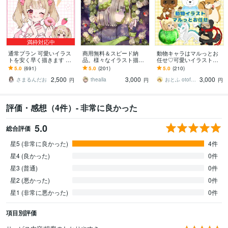
満枠対応中
通常プラン 可愛いイラス
商用無料＆スピード納
動物キャラはマルっとお
トを安く早く描きます 歌
品。様々なイラスト描き
任せ♡可愛いイラスト描
ってみた、グッズなど…
ます 様々な活動で使用す
きます 商用OK♡配信、ア
5.0
(691)
5.0
(201)
5.0
(210)
用途に合わせた貴方だけ
るイラストが必要な方
バター、アイコン、プレ
2,500
3,000
3,000
のイラストを！
へ。
ゼント、SNS運用に
さまるんだお
thealla
おとふ otofu labo
円
円
円
評価・感想（4件）- 非常に良かった
5.0
総合評価
星5 (非常に良かった)
4件
星4 (良かった)
0件
星3 (普通)
0件
星2 (悪かった)
0件
星1 (非常に悪かった)
0件
項目別評価