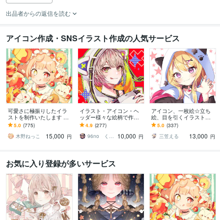
出品者からの返信を読む
アイコン作成・SNSイラスト作成の人気サービス
可愛さに極振りしたイラ
イラスト・アイコン・ヘ
アイコン、一枚絵☆立ち
ストを制作いたします ★
ッダー様々な絵柄で作成
絵、目を引くイラスト描
商用利用＆二次利用込
します 商用可！似顔絵・
きます イリアム、サム
5.0
(775)
4.9
(277)
5.0
(337)
み！ミニキャラは小物２
ブログ・インスタ・動画
ネ、live2D、YouTube、歌
15,000
10,000
13,000
点まで無料！★
配信サムネ等用途様々！
ってみたも
木野ねっこ
96no くろの
三笠える
円
円
円
お気に入り登録が多いサービス