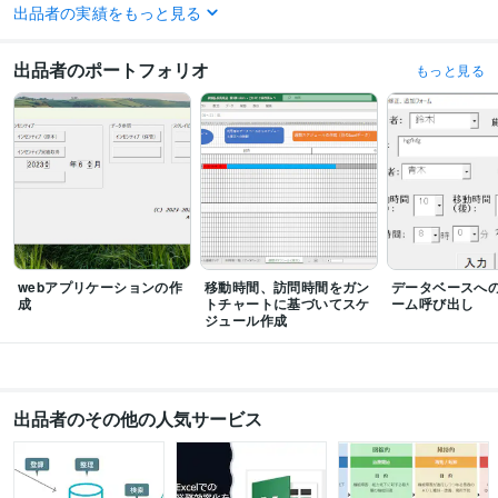
得意分野
出品者の実績をもっと見る
IT相談・システム開発
Excel
医療、介護
Excel
データベース
訪問看護
リハビリ
理学療法士
VBA
出品者のポートフォリオ
自動化
管理
スケジュール
もっと見る
webアプリケーションの作
移動時間、訪問時間をガン
データベースへ
成
トチャートに基づいてスケ
ーム呼び出し
ジュール作成
出品者のその他の人気サービス