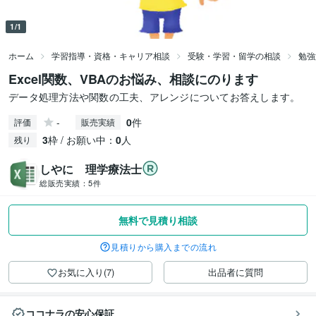
1/1
ホーム
学習指導・資格・キャリア相談
受験・学習・留学の相談
勉強
Excel関数、VBAのお悩み、相談にのります
データ処理方法や関数の工夫、アレンジについてお答えします。
-
0
件
評価
販売実績
3
枠 / お願い中：
0
人
残り
しやに 理学療法士
総販売実績：
5件
無料で見積り相談
見積りから購入までの流れ
お気に入り(7)
出品者に質問
ココナラの安心保証