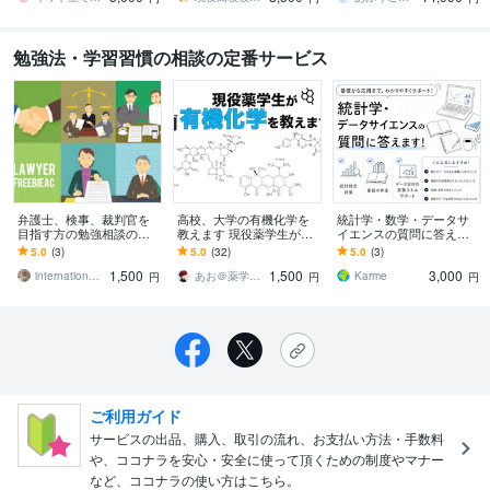
勉強法・学習習慣の相談の定番サービス
弁護士、検事、裁判官を
高校、大学の有機化学を
統計学・数学・データサ
目指す方の勉強相談のり
教えます 現役薬学生がわ
イエンスの質問に答えま
ます アメリカの弁護士志
かりやすく答えます
す 学生〜社会人まで誰で
5.0
(3)
5.0
(32)
5.0
(3)
望の留学相談も可能です
も|目的に応じて丁寧に優
1,500
1,500
3,000
しく対応します
internationalschool
あお＠薬学コーチ
Karme
円
円
円
ご利用ガイド
サービスの出品、購入、取引の流れ、お支払い方法・手数料
や、ココナラを安心・安全に使って頂くための制度やマナー
など、ココナラの使い方はこちら。