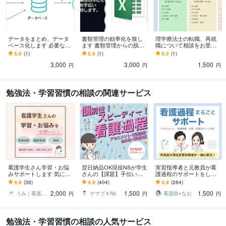
データをまとめ、データ
書類管理の効率化を致し
理学療法士の転職、再就
ベース化します 必要な情
ます 書類管理からの脱
職について相談をお受け
報をとりまとめ、データ
却、空いた時間を有効に
します 病院、施設におい
5.0
(1)
5.0
(1)
5.0
(1)
ベース化するVBAを作成
活用できるように
て踏まえおくべき心構え
3,000
3,000
1,500
について
円
円
円
勉強法・学習習慣の相談の関連サービス
看護学生さん学習・お悩
翌日納品OK現役NSが学生
実習指導者と元教員が看
みサポートします 気にな
さんの【課題】手伝いま
護過程のサポートをしま
る方♪まずはご相談くださ
す 【実績250以上⭐︎】1人
す 看護学生の悩みを全て
4.9
(36)
4.9
(404)
4.9
(264)
い！
で悩まないでください！
解決☆分からないことは
2,000
1,500
1,500
ここで解決！
うみ｜看護学生の学習・お悩みサポート
ヤマブキNs
看護師⭐︎なお
円
円
円
勉強法・学習習慣の相談の人気サービス