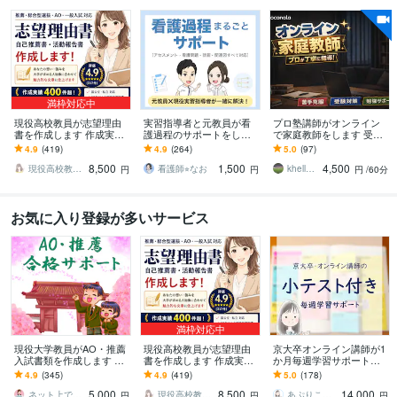
満枠対応中
現役高校教員が志望理由
実習指導者と元教員が看
プロ塾講師がオンライン
書を作成します 作成実績4
護過程のサポートをしま
で家庭教師をします 受験
00件超！現役高校教員に
す 看護学生の悩みを全て
指導から学習プラン作
4.9
(419)
4.9
(264)
5.0
(97)
全てお任せください
解決☆分からないことは
成 定期テストフォロー
8,500
1,500
4,500
ここで解決！
まで幅広く対応
現役高校教員shoko
看護師⭐︎なお
khellection30
円
円
円
/60分
お気に入り登録が多いサービス
満枠対応中
現役大学教員がAO・推薦
現役高校教員が志望理由
京大卒オンライン講師が1
入試書類を作成します 現
書を作成します 作成実績4
か月毎週学習サポートし
役大学教員による出願書
00件超！現役高校教員に
ます 小テストも行う充実
4.9
(345)
4.9
(419)
5.0
(178)
類対策で、他の出願者と
全てお任せください
サポートコース
5,000
8,500
14,000
差をつけよう
ネット上でコンシェルジュ
現役高校教員shoko
あぷりこっと・学習支援
円
円
円