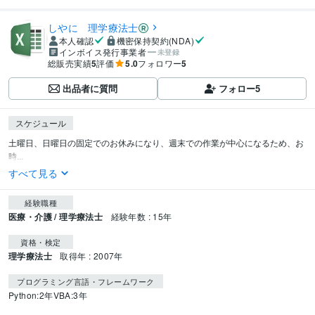
しやに 理学療法士
本人確認
機密保持契約(NDA)
インボイス発行事業者
未登録
総販売実績
5
評価
5.0
フォロワー
5
出品者に質問
フォロー
5
スケジュール
土曜日、日曜日の固定でのお休みになり、週末での作業が中心になるため、お
時...
すべて見る
経験職種
医療・介護 / 理学療法士
経験年数 : 15年
資格・検定
理学療法士
取得年 : 2007年
プログラミング言語・フレームワーク
Python:2年
VBA:3年