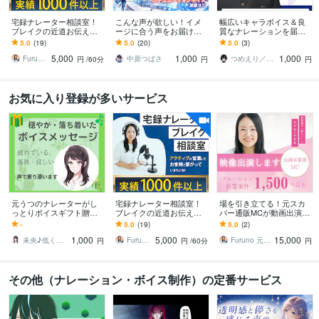
宅録ナレーター相談室！
こんな声が欲しい！イメ
幅広いキャラボイス＆良
ブレイクの近道お伝えし
ージに合う声をお届けし
質なナレーションを届け
ます もっとアクティブに
ます イメージが曖昧でも
ます 少女から青年まで！
5.0
(19)
5.0
(20)
5.0
(3)
行動してお客様と繋がっ
大丈夫｜作品に合う声を
あなたの望むキャラボイ
5,000
1,000
1,000
ていきたい方！
ご提案します
スをお届け！
Furuno 元通販番組MC
中原つばさ
つめえり／声のお仕事
円
/60分
円
円
お気に入り登録が多いサービス
元うつのナレーターがし
宅録ナレーター相談室！
場を引き立てる！元スカ
っとりボイスギフト贈り
ブレイクの近道お伝えし
パー通販MCが動画出演し
ます テレワーク・リモー
ます もっとアクティブに
ます Youtube広告、tiktok
-
5.0
(19)
5.0
(2)
トワーク/新生活/生活の変
行動してお客様と繋がっ
広告、商品紹介、司会な
1,000
5,000
15,000
化/目覚まし時計
ていきたい方！
ど！
未央♪低く落ち着いた声の女性ナレーター
Furuno 元通販番組MC
Furuno 元通販番組MC
円
円
/60分
円
その他（ナレーション・ボイス制作）の定番サービス