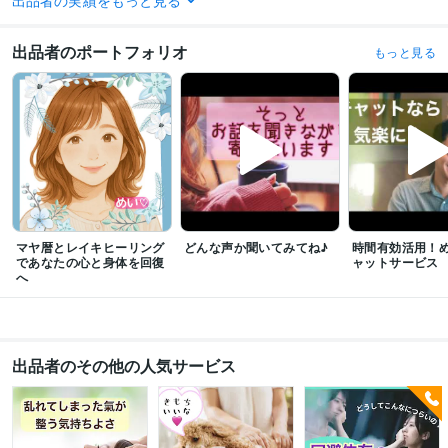
出品者の実績をもっと見る
歯科衛生士
取得年 : 2003年
認定レイキヒーラー
取得年 : 2020年
出品者のポートフォリオ
もっと見る
その他ツール
MAYAカラーセラピー:5年
レイキセラピー（直傅霊氣）:3年
オラクルカード:3年
歯科衛生士:15年
セクシー研究:30年
音声配信:4年
得意分野
悩み相談・カウンセリング
相談相手、話相手
占い・セラピー
お好みの
ボイスメッセージ
電話相談・話し相手
占い
オラクルカード
悩み相談
恋愛
子育て
性
身体の悩み
悩み相談・カウンセリング
どんなお話でも寄り添って聞けること
お好み
の声や喋りに変身できる
オラクルカードメッセージ
マヤ暦とレイキヒーリング
どんな声か聞いてみてね♪
時間有効活用！
であなたの心と身体を回復
ャットサービス
話し相手
恋愛
電話相談
愚痴
シチュエーショボイス
癒し
子育て
へ
歯の悩み
オラクルカード
出品者のその他の人気サービス