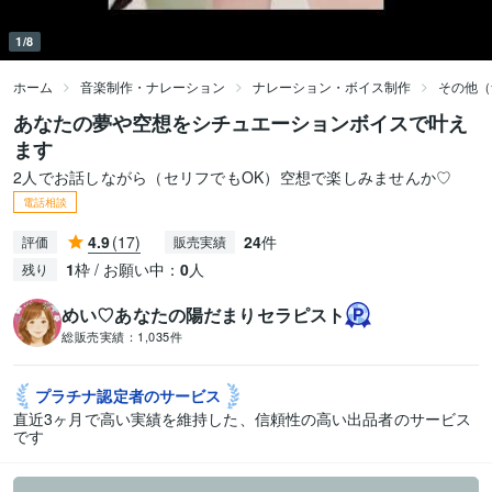
1/8
ホーム
音楽制作・ナレーション
ナレーション・ボイス制作
その他（
あなたの夢や空想をシチュエーションボイスで叶え
ます
2人でお話しながら（セリフでもOK）空想で楽しみませんか♡
電話相談
4.9
(17)
24
件
評価
販売実績
1
枠 / お願い中：
0
人
残り
めい♡あなたの陽だまりセラピスト
総販売実績：
1,035件
プラチナ認定者の
サービス
直近3ヶ月で高い実績を維持した、信頼性の高い出品者のサービス
です