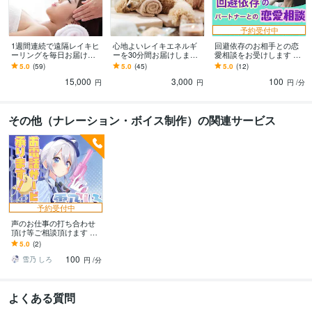
予約受付中
1週間連続で遠隔レイキヒ
心地よいレイキエネルギ
回避依存のお相手との恋
ーリングを毎日お届けし
ーを30分間お届けします
愛相談をお受けします 未
ます しっかり整う心地よ
定期購入特典もあります|
読、音信不通、会えな
5.0
(59)
5.0
(45)
5.0
(12)
い体験をしてみません
•'▽'•)੭
い！ドタキャン多め、こ
15,000
3,000
100
か？
れって回避依存？
円
円
円
/分
その他（ナレーション・ボイス制作）の関連サービス
予約受付中
声のお仕事の打ち合わせ
頂け等ご相談頂けます ご
依頼前のご相談やインタ
5.0
(2)
ビュー等こちらで承りま
100
す
雪乃 しろ
円
/分
よくある質問