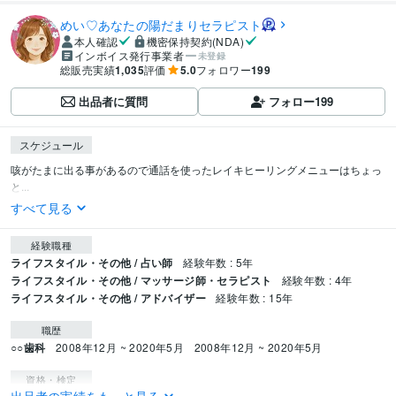
めい♡あなたの陽だまりセラピスト
本人確認
機密保持契約(NDA)
インボイス発行事業者
未登録
総販売実績
1,035
評価
5.0
フォロワー
199
出品者に質問
フォロー
199
スケジュール
咳がたまに出る事があるので通話を使ったレイキヒーリングメニューはちょっ
と...
すべて見る
経験職種
ライフスタイル・その他 / 占い師
経験年数 : 5年
ライフスタイル・その他 / マッサージ師・セラピスト
経験年数 : 4年
ライフスタイル・その他 / アドバイザー
経験年数 : 15年
職歴
○○歯科
2008年12月 ~ 2020年5月
2008年12月 ~ 2020年5月
資格・検定