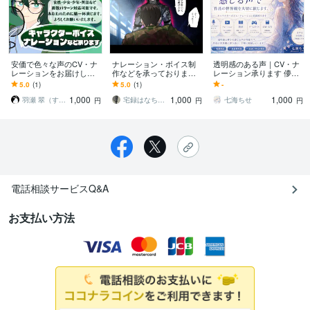
安価で色々な声のCV・ナ
ナレーション・ボイス制
透明感のある声｜CV・ナ
レーションをお届けしま
作などを承っております
レーション承ります 儚く
す ナレーション/お姉さん
インパクトのある声を得
優しい世界観を丁寧に演
5.0
(1)
5.0
(1)
-
声/少年/少女/英語など対応
意としています。
じます。
1,000
1,000
1,000
可能です
羽瀬 翠（すーと）
宅録はなちゃん
七海ちせ
円
円
円
電話相談サービスQ&A
お支払い方法