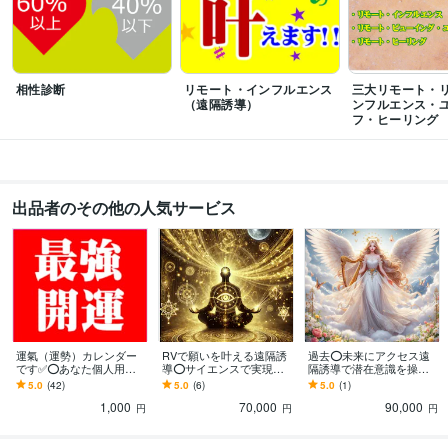
相性診断
リモート・インフルエンス
三大リモート・
（遠隔誘導）
ンフルエンス・
フ・ヒーリング
出品者のその他の人気サービス
運氣（運勢）カレンダー
RVで願いを叶える遠隔誘
過去⭕未来にアクセス遠
です✅⭕あなた個人用。
導⭕サイエンスで実現ま
隔誘導で潜在意識を操作
ます ❤️大事な事は良き日
す ❤️強力に復縁を叶えた
ます ❤️RV・リモート・イ
5.0
(42)
5.0
(6)
5.0
(1)
を！悪い日を選ぶとトラ
り・欲しい物、人を潜在
ンフルエンス⭕ユアセル
1,000
70,000
90,000
ブルが付きまとう✅
意識活用術伝授
フ特別提供✅
円
円
円