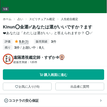
1/3
ホーム
占い
スピリチュアル鑑定
人生総合鑑定
Kinun⭕金運✅あなたは運がいいですか？ます
❤️あなたは「わたしは運がいい」と答えられますか？ ⭕✅
5.0
(3)
3
件
評価
販売実績
3
枠 / お願い中：
0
人
残り
遠隔透視鑑定師・すずか✡
総販売実績：
120件
購入画面に進む
お気に入り(15)
出品者に質問
ココナラの安心保証