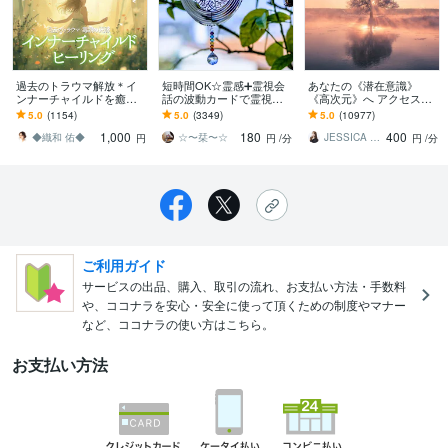
過去のトラウマ解放＊イ
短時間OK☆霊感➕霊視会
あなたの《潜在意識》
ンナーチャイルドを癒し
話の波動カードで霊視し
《高次元》へ アクセスし
ます 心の制限を外すヒー
ます 恋愛仕事家庭問題育
ます ☆チャネリングで本
5.0
(1154)
5.0
(3349)
5.0
(10977)
リング 依存や執着、憎
児など霊視とタロット解
当に望む未来へ導きます
1,000
180
400
悪、拒絶を解放します
決を紐解きます
☆
◆織和 佑◆
☆〜栞〜☆
JESSICA Ray
円
円
/分
円
/分
ご利用ガイド
サービスの出品、購入、取引の流れ、お支払い方法・手数料
や、ココナラを安心・安全に使って頂くための制度やマナー
など、ココナラの使い方はこちら。
お支払い方法