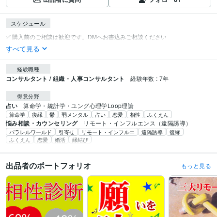
スケジュール
すべて見る
経験職種
コンサルタント / 組織・人事コンサルタント
経験年数 : 7年
得意分野
占い
算命学・統計学・ユング心理学Loop理論
算命学
復縁
鬱
弱メンタル
占い
恋愛
相性
ふくえん
悩み相談・カウンセリング
リモート・インフルエンス（遠隔誘導）
パラレルワールド
引寄せ
リモート・インフルエ
遠隔誘導
復縁
ふくえん
恋愛
婚活
縁結び
出品者のポートフォリオ
もっと見る