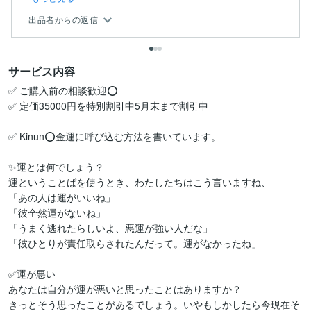
出品者からの返信
サービス内容
✅ ご購入前の相談歓迎⭕

✅ 定価35000円を特別割引中5月末まで割引中

✅ Kinun⭕金運に呼び込む方法を書いています。

✨運とは何でしょう？  

運ということばを使うとき、わたしたちはこう言いますね、 

「あの人は運がいいね」 

「彼全然運がないね」 

「うまく逃れたらしいよ、悪運が強い人だな」 

「彼ひとりが責任取らされたんだって。運がなかったね」

✅運が悪い  

あなたは自分が運が悪いと思ったことはありますか？  

きっとそう思ったことがあるでしょう。いやもしかしたら今現在そ