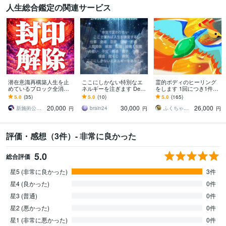
人生総合鑑定の関連サービス
潜在意識再構築人生を止
ここにしかない特別なエ
霊的ボディのヒーリング
めているブロック全消去
ネルギーを注ぎます Desti
をします 1回につき1件の
します 潜在意識再構築・
ny Alchemist ここで望め
ヒーリングとなります。
5.0
(35)
5.0
(10)
5.0
(165)
ブロック全消去施術◆本
ば人生激変
20,000
30,000
26,000
来の成功人生へ戻します
新施術公開→≪相手意識強制変化≫◆星桜龍
brain24
ふくちゃん1234
円
円
円
評価・感想（3件）- 非常に良かった
5.0
総合評価
星5 (非常に良かった)
3件
星4 (良かった)
0件
星3 (普通)
0件
星2 (悪かった)
0件
星1 (非常に悪かった)
0件