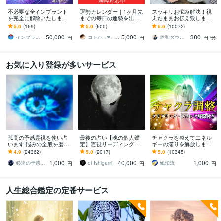
満枠対応中
不必要な全インプラント
運勢カレンダー｜1ヶ月先
スッキリお悩み解決！視
を完全に解除いたします
までの毎日の運勢を出し
えたままお伝え致します
インプラント全解除創始
ます 30日×500字のおよそ
恋愛、結婚、人間関係、
5.0
(169)
5.0
(600)
5.0
(10072)
者 × 魂の解放・カルマ浄
1万5千文字で細かく詳細
仕事、人生、ペットの気
50,000
5,000
380
化・能力開花
に記します
持ち等◎祈願付き
インプラント全解除創始者｜魂王DaI⭐︎
コトハ ⸜❤︎⸝ 新サービス提供開始✨️
佐和ダウジング＆スピリットメンター
円
円
円
/分
お気に入り登録が多いサービス
孤高の予感霊視を使い占
最後の占い【魂の個人鑑
チャクラを整えてエネル
います 悩みの全般を磨き
定】霊視リーディング承
ギーの滞りを解放します 7
上げ、研ぎ澄ました予感
ります 運命の地図を手
割超リピート！人生を変
4.9
(24362)
5.0
(2017)
5.0
(10345)
より霊視により導きます
に、輝く人生を創る｜魂
えたい人のエネルギー調
1,000
40,000
1,000
の全体像を紐解く鑑定
整
必達の予感霊視 渡邊 潤一
et Ishigami
琥珀流
円
円
円
人生総合鑑定の定番サービス