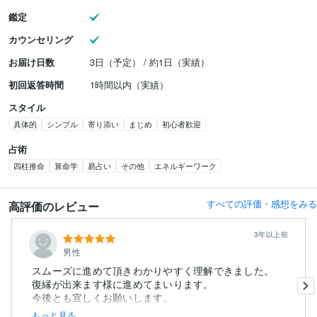
鑑定
カウンセリング
お届け日数
3日（予定） / 約1日（実績）
初回返答時間
1時間以内（実績）
スタイル
具体的
シンプル
寄り添い
まじめ
初心者歓迎
占術
四柱推命
算命学
易占い
その他
エネルギーワーク
すべての評価・感想をみる
高評価のレビュー
3年以上前
男性
スムーズに進めて頂きわかりやすく理解できました。
復縁が出来ます様に進めてまいります。
今後とも宜しくお願いします。
もっと見る