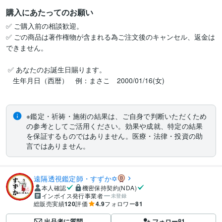
購入にあたってのお願い
✅ ご購入前の相談歓迎。

✅ ごの商品は著作権物が含まれる為ご注文後のキャンセル、返金は
できません。

 ✅ あなたのお誕生日賜ります。

　生年月日（西暦）　例：まさこ　2000/01/16(女)

※鑑定・祈祷・施術の結果は、ご自身で判断いただくため
の参考としてご活用ください。効果や成就、特定の結果
を保証するものではありません。医療・法律・投資の助
言ではありません。
遠隔透視鑑定師・すずか✡
本人確認
機密保持契約(NDA)
インボイス発行事業者
未登録
総販売実績
120
評価
4.9
フォロワー
81
出品者に質問
フォロー
81