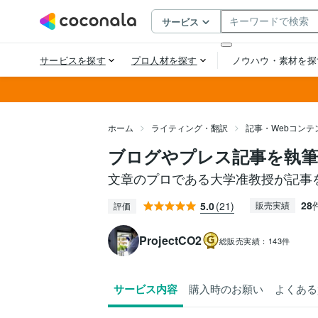
ホーム
ライティング・翻訳
記事・Webコンテ
ブログやプレス記事を執
文章のプロである大学准教授が記事
28
5.0
(21)
販売実績
評価
ProjectCO2
総販売実績：
143件
サービス内容
購入時のお願い
よくある