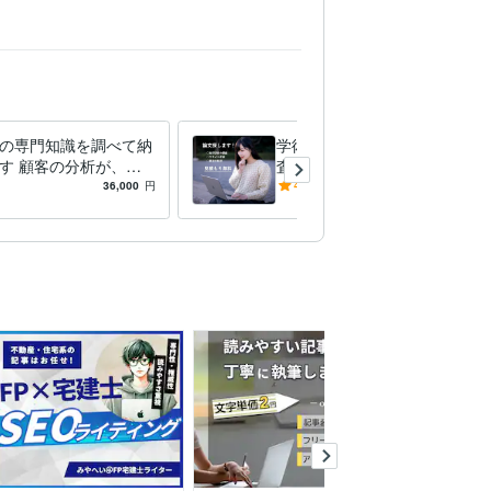
の専門知識を調べて納
学術論文検索で先行研究を調
す 顧客の分析が、成
査します 企業、大学、研究
近道です
機関から個人レベルまで、柔
36,000
円
4.9
(53)
49,000
円
軟に対応いたします