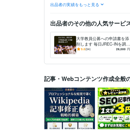
出品者の実績をもっと見る
ライティング・翻訳
研
得意分野
大学
テクノロジー
環境
東京大学大学院
2002年3
学歴
出品者のその他の人気サービ
大学教員公募への申請書を添
削します 毎日JREC-INを調べ
る日々を終わらせましょう
5.0
(34)
29,000
円
記事・Webコンテンツ作成全般