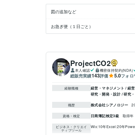
図の追加など
お急ぎ便（１日ごと）
ProjectCO2
本人確認
機密保持契約(NDA)
143
5.0
総販売実績
評価
フォロ
経営・マネジメント / 経営
経験職種
研究・開発・設計 / 研究
株式会社シアノロジー
2
職歴
日商簿記検定3級
取得年 :
資格・検定
Wix:10年
Excel:20年
Powe
ビジネス・クリエイ
ティブツール