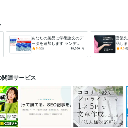
究論文添削
Webデザイン
バイオ
経営
月 ~ 2007年2月
ス
あなたの製品に学術論文のデ
営業先
ータを追加します ランディ
品しま
ングページ（LP）が物足りな
約への
5.0
(2)
38,000
円
5.0
(6)
いと感じたらご利用下さい
の関連サービス