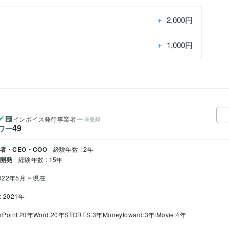
＋
2,000円
＋
1,000円
インボイス発行事業者
未登録
49
ワー
者・CEO・COO
経験年数 : 2年
・開発
経験年数 : 15年
022年5月 ~ 現在
 2021年
rPoint:20年
Word:20年
STORES:3年
Moneyfoward:3年
iMovie:4年