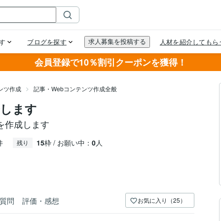
会員登録で10％割引クーポンを獲得！
ンツ作成
記事・Webコンテンツ作成全般
筆します
を作成します
件
15
枠 / お願い中：
0
人
残り
質問
評価・感想
お気に入り（25）