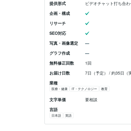
提供形式
ビデオチャット打ち合わ
企画・構成
リサーチ
SEO対応
写真・画像選定
グラフ作成
無料修正回数
1回
お届け日数
7日（予定） / 約35日（
業種
医療・健康
IT・テクノロジー
教育
文字単価
要相談
言語
日本語
英語