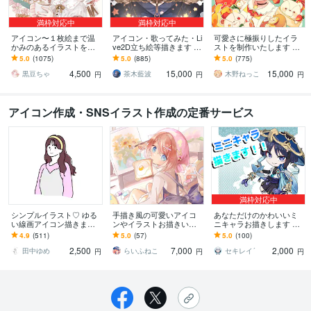
満枠対応中
満枠対応中
アイコン〜１枚絵まで温
アイコン・歌ってみた・Li
可愛さに極振りしたイラ
かみのあるイラストを描
ve2D立ち絵等描きます ち
ストを制作いたします ★
きます ★ココナラ自体が
びキャラや配信用イラス
商用利用＆二次利用込
5.0
(1075)
5.0
(885)
5.0
(775)
初めての方も、お気軽に
ト等、幅広く制作してい
み！ミニキャラは小物２
4,500
15,000
15,000
ご相談ください♪★
ます！
点まで無料！★
黒豆ちゃ
茶木藍波
木野ねっこ
円
円
円
アイコン作成・SNSイラスト作成の定番サービス
満枠対応中
シンプルイラスト♡ ゆる
手描き風の可愛いアイコ
あなただけのかわいいミ
い線画アイコン描きます 2
ンやイラストお描きいた
ニキャラお描きします 好
人まで無料・小物いくつ
します 〜立ち絵やSD、動
きなポーズ、服装、表情
4.9
(511)
5.0
(57)
5.0
(100)
でも無料！即日〜5日のス
きのある一枚イラストな
で！ミニキャラお描きし
2,500
7,000
2,000
ピード納品♥
ど〜
ます！！
田中ゆめ
らいふねこ
セキレイ´
円
円
円