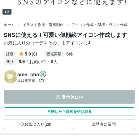
1/8
ホーム
イラスト作成・漫画制作
アイコン作成・SNSイラスト作成
SNSに使える！可愛い似顔絵アイコン作成します
お気に入りのコーデをそのままアイコンに♪
5.0
(6)
6
件
評価
販売実績
5
枠 / お願い中：
0
人
残り
ame_cha
総販売実績：
37件
受付休止中
再開したら通知を受け取る
お気に入り(28)
出品者に質問