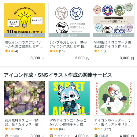
受付休止中
受付休止中
受付休止中
現役インハウスデザイナ
シンプルおしゃれ！SNS
SNS用に！ロゴマーク風
ーが10案ご提案します 商
アイコン作成します 横顔
似顔絵アイコン作ります
品名やブランド名、キャ
のおしゃれアイコンが目
自分らしさを詰め込んだ
4.8
(4)
5.0
(15)
5.0
(7)
ッチコピーなどご相談く
を惹く
世界に一つだけのオリジ
8,000
3,000
3,000
ださい！
ナルアイコン
円
円
円
アイコン作成・SNSイラスト作成の関連サービス
商用無料＆スピード納
SNSアイコンに！かっこ
アイコンやヘッダー、サ
品。様々なイラスト描き
かわいい動物キャラ描き
イト用イラスト承ります
ます 様々な活動で使用す
ます ストリート系！かっ
SNS用やバナー用画像等
5.0
(201)
5.0
(94)
5.0
(277)
るイラストが必要な方
こかわいい動物キャラ作
に！ゆるいイラストで個
3,000
4,000
4,000
へ。
成｜修正無制限
性を出せます
thealla
たねだ／イラストレーター
杉本早
円
円
円