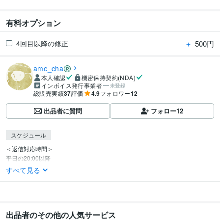
有料オプション
＋
500円
4回目以降の修正
ame_cha
本人確認
機密保持契約(NDA)
インボイス発行事業者
未登録
総販売実績
37
評価
4.9
フォロワー
12
出品者に質問
フォロー
12
スケジュール
＜返信対応時間＞

平日の20:00以降
すべて見る
出品者のその他の人気サービス