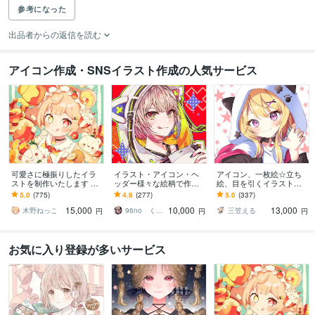
参考になった
出品者からの返信を読む
アイコン作成・SNSイラスト作成の人気サービス
可愛さに極振りしたイラ
イラスト・アイコン・ヘ
アイコン、一枚絵☆立ち
ストを制作いたします ★
ッダー様々な絵柄で作成
絵、目を引くイラスト描
商用利用＆二次利用込
します 商用可！似顔絵・
きます イリアム、サム
5.0
(775)
4.9
(277)
5.0
(337)
み！ミニキャラは小物２
ブログ・インスタ・動画
ネ、live2D、YouTube、歌
15,000
10,000
13,000
点まで無料！★
配信サムネ等用途様々！
ってみたも
木野ねっこ
96no くろの
三笠える
円
円
円
お気に入り登録が多いサービス