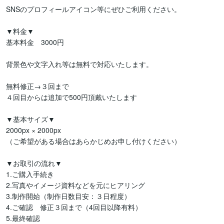
SNSのプロフィールアイコン等にぜひご利用ください。

▼料金▼

基本料金　3000円

背景色や文字入れ等は無料で対応いたします。

無料修正→３回まで

４回目からは追加で500円頂戴いたします

▼基本サイズ▼

2000px × 2000px

（ご希望がある場合はあらかじめお申し付けください）

▼お取引の流れ▼

1.ご購入手続き

2.写真やイメージ資料などを元にヒアリング

3.制作開始（制作日数目安：３日程度）

4.ご確認　修正３回まで（4回目以降有料）

5.最終確認
