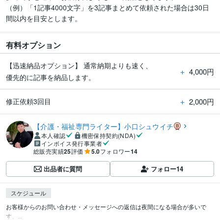
（例）「1記事4000文字」を3記事まとめて依頼された場合は30日
間以内を目安とします。
有料オプション
【迅速納品オプション】 通常納期よりも速く、
＋
4,000円
優先的に記事を納品します。
＋
2,000円
修正依頼3回目
【介護・福祉専門ライター】小口シュウイチ
本人確認
機密保持契約(NDA)
インボイス発行事業者
総販売実績
25
評価
5.0
フォロワー
14
出品者に質問
フォロー
14
スケジュール
お客様からのお問い合わせ・メッセージへの返信は夜間になる場合が多いで
す。...