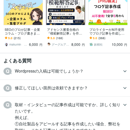
SEOのプロが記事・企業
アドセンス審査合格の
プロライターがAI不使用
コラム・ブログ書きます 1
『模範解答記事』を作成
でブログ記事を作成しま
文字3円〜丸投げ！構成作
します 実績1870！合格の
す 人の手で「読みやす
5.0
(215)
5.0
(168)
5.0
(368)
成・リサーチ・執筆全てO
金型記事１つ納品＋再現
い」「わかりやすい」
6,000
8,000
10,000
K♪
プロンプト付
「伝わる」ブログ記事を
makumin まくみん
グーグルアドセンス合格サポートドットコム
妖精社
円
円
円
よくある質問
Wordpressの入稿は可能でしょうか？
修正してほしい箇所は依頼できますか？
取材・インタビューの記事作成は可能ですか、詳しく知り
たいです。

例えば、

①自社製品をアピールする記事を作成したい場合、弊社を