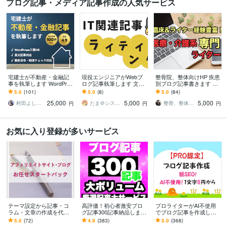
ブログ記事・メディア記事作成の人気サービス
宅建士が不動産・金融記
現役エンジニアがWebブ
整骨院、整体向けHP 疾患
事を執筆します WordPres
ログ記事執筆します 文字
別ブログ記事書きます 整
s対応可｜構成からSEO対
単価2円／ライター歴3年
骨院、整形外科、病院のH
5.0
(101)
5.0
(8)
5.0
(84)
策までOK
／IT関連記事対応します
Pブログ記事作成が得意で
25,000
5,000
5,000
す！
村田よしみ｜コンテンツ制作｜宅建士
たま＠システムエンジニア
整骨、整体院ブログ専門 PT西野英行
円
円
円
お気に入り登録が多いサービス
テーマ設定から記事・コ
高評価！初心者激安ブロ
プロライターがAI不使用
ラム・文章の作成を代行
グ記事300記事納品します
でブログ記事を作成しま
します 法人/個人◆アフィ
最安値！使えるアフェリ
す 人の手で「読みやす
5.0
(72)
4.9
(383)
5.0
(368)
リエイト・記事・ブログ
エイト記事を300記事❗️
い」「わかりやすい」