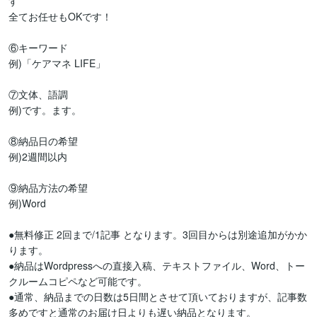
す

全てお任せもOKです！

⑥キーワード

例)「ケアマネ LIFE」

⑦文体、語調

例)です。ます。

⑧納品日の希望

例)2週間以内

⑨納品方法の希望

例)Word

●無料修正 2回まで/1記事 となります。3回目からは別途追加がかか
ります。

●納品はWordpressへの直接入稿、テキストファイル、Word、トー
クルームコピペなど可能です。

●通常、納品までの日数は5日間とさせて頂いておりますが、記事数
多めですと通常のお届け日よりも遅い納品となります。
