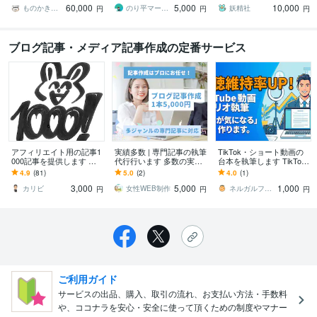
60,000
5,000
10,000
お任せスタートパック
「伝わる」ブログ記事を
ものかき（affection）
のり平マーケティング戦略
妖精社
円
円
円
ブログ記事・メディア記事作成の定番サービス
アフィリエイト用の記事1
実績多数 | 専門記事の執筆
TikTok・ショート動画の
000記事を提供します ブ
代行行います 多数の実績
台本を執筆します TikTo
ログやサイトの更新に使
で高品質な記事を1本5,00
k・ショート動画の台本執
4.9
(81)
5.0
(2)
4.0
(1)
える記事1記事3円の激安
0円でご提供
筆！冒頭2秒で惹きつける
3,000
5,000
1,000
提供！
カリビ
女性WEB制作
ネルガルファクトリー
円
円
円
ご利用ガイド
サービスの出品、購入、取引の流れ、お支払い方法・手数料
や、ココナラを安心・安全に使って頂くための制度やマナー