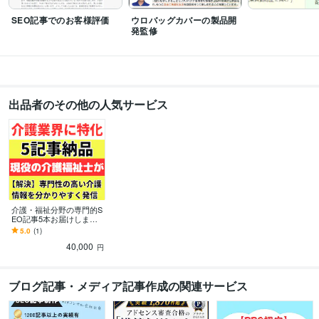
プログラミング言語・フレームワーク
SEO記事でのお客様評価
ウロバッグカバーの製品開
CSS:6年
HTML:6年
JavaScript:4年
Python:3年
発監修
ビジネス・クリエイティブツール
ChatGPT:3年
Perplexity AI:3年
Google ドキュメント:5年
Word:6年
WordPress:9年
Excel:4年
Google スプレッドシート:4年
PowerPoint:4年
freee:2年
Google Analytics:6年
Google Search Console:6年
出品者のその他の人気サービス
Stable Diffusion:2年
Midjourney:2年
DALL-E:2年
niji・journey:2年
Filmora:4年
Vrew:3年
Canva:6年
その他ツール
Claude AI:2年
Notion:4年
Discord:1年
chatwork:3年
Google Gemini:2年
得意分野
ライティング・翻訳
介護関連アフィリエイト
介護・福祉関連の専門記事
介護・福祉分野の専門的S
シニア世代の医療（健康・美容）関連記事
EO記事5本お届けします
アナタの「届けたい」を
介護
介護福祉士
福祉
介護ビジネス
ライティング
webライター
医療
5.0
(1)
最大限に伝えます！
シニア世代
記事構成 校正 校閲
シニア医療
40,000
円
学歴
東京国際福祉専門学校
2000年3月 ~ 2003年2月
ブログ記事・メディア記事作成の関連サービス