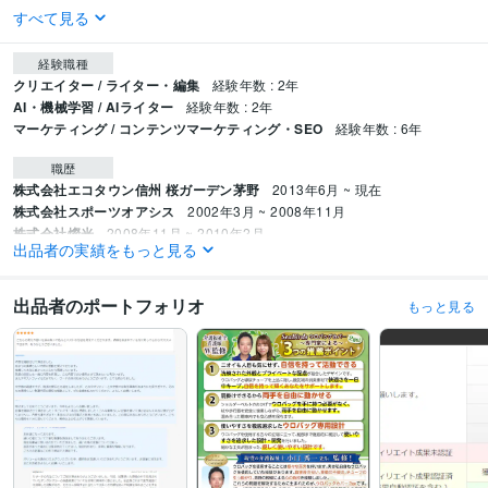
すべて見る
経験職種
クリエイター / ライター・編集
経験年数 : 2年
AI・機械学習 / AIライター
経験年数 : 2年
マーケティング / コンテンツマーケティング・SEO
経験年数 : 6年
職歴
株式会社エコタウン信州 桜ガーデン茅野
2013年6月 ~ 現在
株式会社スポーツオアシス
2002年3月 ~ 2008年11月
株式会社燦光
2008年11月 ~ 2010年2月
出品者の実績をもっと見る
社会福祉法人誠心会
2010年3月 ~ 2012年4月
株式会社エコタウン信州
2012年5月 ~ 現在
未来執筆
2024年2月 ~ 現在
出品者のポートフォリオ
もっと見る
受賞歴
さぎぬま泌尿器科・美容クリニック様 医療コラム記事
回復期リハビリテー
ション病院医師のkindle加筆協力
某介護施設紹介サイトのコラム制作
資格・検定
介護福祉士
取得年 : 2012年
普通自動車第一種運転免許
取得年 : 2012年