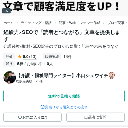
1/7
ホーム
ライティング・翻訳
記事・Webコンテンツ作成
ブログ記事・
経験力×SEOで「読者とつながる」文章を提供しま
す
介護経験×取材×SEO記事のプロが心に響く記事で未来をつなぐ
5.0
(13)
14
件
評価
販売実績
5
枠 / お願い中：
0
人
残り
【介護・福祉専門ライター】小口シュウイチ
総販売実績：
25件
無料で見積り相談
見積りから購入までの流れ
お気に入り(27)
出品者に質問