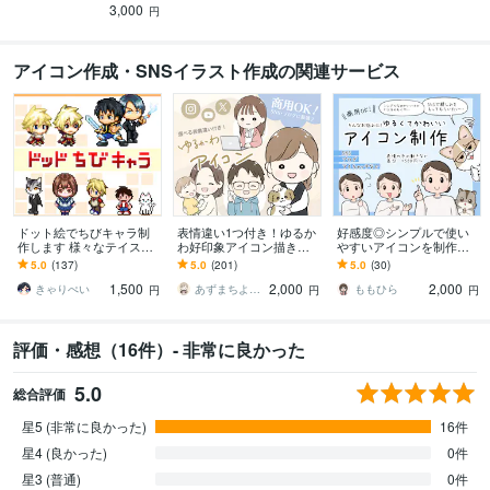
3,000
円
アイコン作成・SNSイラスト作成の関連サービス
ドット絵でちびキャラ制
表情違い1つ付き！ゆるか
好感度◎シンプルで使い
作します 様々なテイスト
わ好印象アイコン描きま
やすいアイコンを制作し
のちびキャラを作成しま
す 商用可◎SNS/ブログ/Y
ます SNSやブログ等 表
5.0
(137)
5.0
(201)
5.0
(30)
す
ouTube/挿絵 男女共に好
情豊かなアイコンで彩り
1,500
2,000
2,000
評！
ます♪
きゃりぺい
あずまちよ イラストレーター
ももひら
円
円
円
評価・感想（16件）- 非常に良かった
5.0
総合評価
星5 (非常に良かった)
16件
星4 (良かった)
0件
星3 (普通)
0件