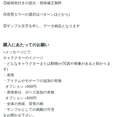
③線画色付きの提出・色味修正無料

④背景カラーの選択(2パターンほどから)

⑤サンプル文字を外し、データ納品となります

購入にあたってのお願い
○メッセージにて

キャラクターのイメージ

・どんなキャラクターまたは動物か(写真や画像があると助かりま
す)

・表情

・アイテムやモチーフの追加の有無

  オプション +500円

・表情差分、ポーズ追加の有無

  オプション +500円

・全体の色味、背景の柄

・サンプルとしての掲載の可否

をお聞かせ下さい。
