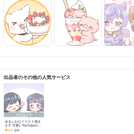
出品者のその他の人気サービス
受付休止中
ゆるふわなイラスト描き
ます 可愛いYouTubeのサ
ムネなど、ゆるふわな絵
5.0
(29)
描きます！