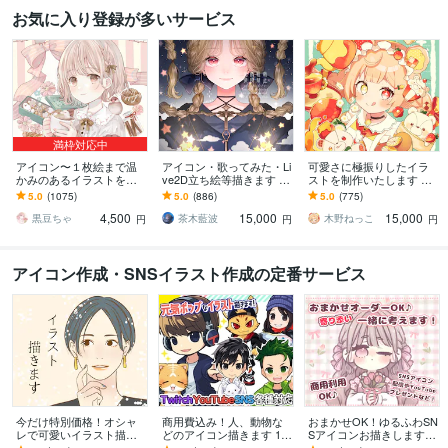
お気に入り登録が多いサービス
満枠対応中
アイコン〜１枚絵まで温
アイコン・歌ってみた・Li
可愛さに極振りしたイラ
かみのあるイラストを描
ve2D立ち絵等描きます ち
ストを制作いたします ★
きます ★ココナラ自体が
びキャラや配信用イラス
商用利用＆二次利用込
5.0
(1075)
5.0
(886)
5.0
(775)
初めての方も、お気軽に
ト等、幅広く制作してい
み！ミニキャラは小物２
4,500
15,000
15,000
ご相談ください♪★
ます！
点まで無料！★
黒豆ちゃ
茶木藍波
木野ねっこ
円
円
円
アイコン作成・SNSイラスト作成の定番サービス
今だけ特別価格！オシャ
商用費込み！人、動物な
おまかせOK！ゆるふわSN
レで可愛いイラスト描き
どのアイコン描きます 1.5
Sアイコンお描きします
ます 商用利用も◎あなた
～3頭身、男性でも使いや
商用OK！実績400件超