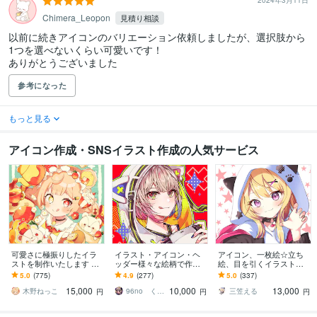
2024年3月11日
Chimera_Leopon
見積り相談
以前に続きアイコンのバリエーション依頼しましたが、選択肢から
1つを選べないくらい可愛いです！

ありがとうございました
参考になった
もっと見る
アイコン作成・SNSイラスト作成の人気サービス
可愛さに極振りしたイラ
イラスト・アイコン・ヘ
アイコン、一枚絵☆立ち
ストを制作いたします ★
ッダー様々な絵柄で作成
絵、目を引くイラスト描
商用利用＆二次利用込
します 商用可！似顔絵・
きます イリアム、サム
5.0
(775)
4.9
(277)
5.0
(337)
み！ミニキャラは小物２
ブログ・インスタ・動画
ネ、live2D、YouTube、歌
15,000
10,000
13,000
点まで無料！★
配信サムネ等用途様々！
ってみたも
木野ねっこ
96no くろの
三笠える
円
円
円