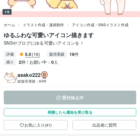
1/6
ホーム
イラスト作成・漫画制作
アイコン作成・SNSイラスト作成
ゆるふわな可愛いアイコン描きます
SNSやブログにゆる可愛いアイコンを！
5.0
(16)
19
件
評価
販売実績
2
枠 / お願い中：
0
人
残り
asako222
総販売実績：
60件
受付休止中
再開したら通知を受け取る
お気に入り(41)
出品者に質問