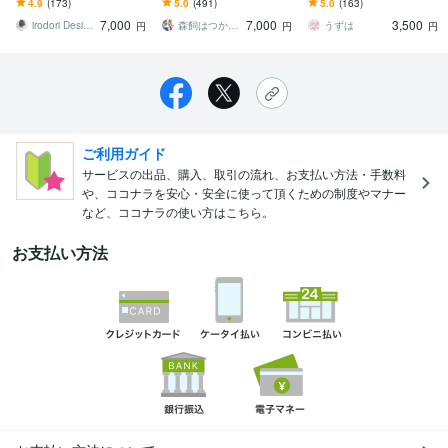
4.9
(173)
5.0
(491)
5.0
(163)
だけの素敵なイラスト描
すいちびキャライラスト
え！初心者さまでも安心♥
7,000
7,000
3,500
きます♪
です。
irodori Design05
森飼はつか／ｲﾗｽﾄﾚｰﾀｰ
うずは
円
円
円
ご利用ガイド
サービスの出品、購入、取引の流れ、お支払い方法・手数料
や、ココナラを安心・安全に使って頂くための制度やマナー
など、ココナラの使い方はこちら。
お支払い方法