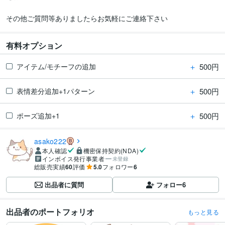
その他ご質問等ありましたらお気軽にご連絡下さい
有料オプション
＋
500円
アイテム/モチーフの追加
＋
500円
表情差分追加+1パターン
＋
500円
ポーズ追加+1
asako222
本人確認
機密保持契約(NDA)
インボイス発行事業者
未登録
総販売実績
60
評価
5.0
フォロワー
6
出品者に質問
フォロー
6
出品者のポートフォリオ
もっと見る