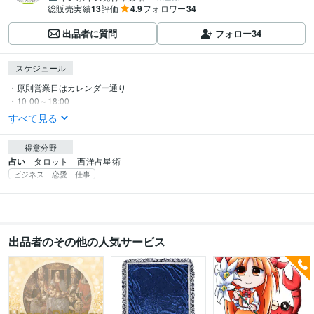
総販売実績
13
評価
4.9
フォロワー
34
出品者に質問
フォロー
34
スケジュール
・原則営業日はカレンダー通り

・10-00～18:00
すべて見る
得意分野
占い
タロット　西洋占星術
ビジネス 恋愛 仕事
出品者のその他の人気サービス