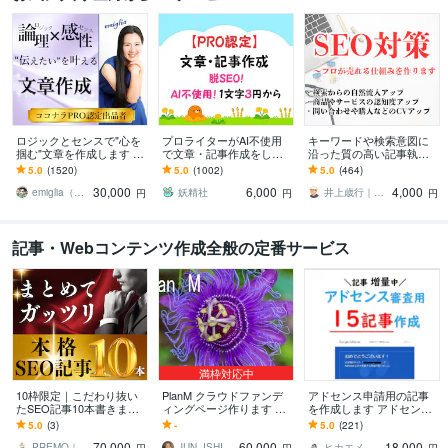
ロジックとセンスで"心を
プロライターがAI不使用
キーワードや検索意図に
掴む"文章を作成します あ
で文章・記事作成をしま
沿った質の高い記事執筆
なたの「実現したい未
す ホームページ、アフィ
します ランキング1位獲得
5.0
(1520)
5.0
(1002)
5.0
(464)
来」を叶えるための渾身
リエイト、ゲーム記事な
済ライター、出版賞受賞
30,000
6,000
4,000
のライティング
ども楽しく執筆中！
ライターが心をこめて
emiglia（エミリア）
妖精社
井上歳行｜SEO対策×Webライティング
円
円
円
記事・Webコンテンツ作成全般の定番サービス
満枠対応中
10枠限定｜こだわり抜い
PlanM クラウドファンデ
アドセンス申請用の記事
たSEO記事10本書きます
ィングページ作ります ク
を作成します アドセンス
KW選定、構成、執筆、装
ラウドファンディングの
に申請する用の記事作成
5.0
(3)
-
5.0
(221)
飾、画像、WP入稿まで全
立ち上げをゼロからお手
が面倒くさい方に最適で
70,000
60,000
18,000
てお任せ！
伝いします。
す。
PREMO｜SEO記事＆X運用の専門家
JUN_ISHIKAWA
ヒカエメ