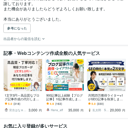
謝しております。

また機会がありましたらどうぞよろしくお願い致します。

本当にありがとうございました。
参考になった
出品者からの返信を読む
記事・Webコンテンツ作成全般の人気サービス
1文字3円～高品質なブロ
900記事以上経験【ブログ
月間25万獲得ライター※1
グ記事作成の代行します
記事】10記事作成します
がSEO記事を執筆します
現役ブロガーがあなたの
7000文字・ワードプレス
1文字1円の低価格！WP入
5.0
(318)
4.9
(163)
5.0
(330)
「書いてほしい」記事を
入稿可！キーワード選
稿無料！記事数・文字数
3,000
35,000
20,000
作成
定・画像全込み
自由！
宮古はな☺︎ブロガーでライター
Hana_aff
乱太郎 SEOライター
円
円
円
お気に入り登録が多いサービス