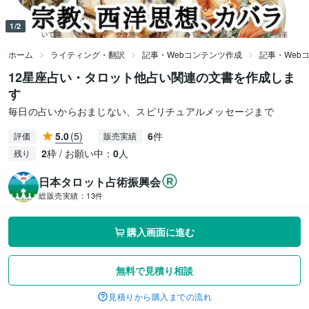
1/2
ホーム
ライティング・翻訳
記事・Webコンテンツ作成
記事・Web
12星座占い・タロット他占い関連の文書を作成しま
す
毎日の占いからおまじない、スピリチュアルメッセージまで
5.0
(5)
6
件
評価
販売実績
2
枠 / お願い中：
0
人
残り
日本タロット占術振興会
総販売実績：
13件
購入画面に進む
無料で見積り相談
見積りから購入までの流れ