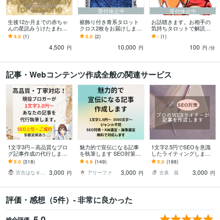
受付休止中
受付休止中
生後12か月までの赤ちゃ
裾飾り付き青系タロット
お話聴きます。お相手の
んの星読みうけたまわり
クロス2枚をお届けします
気持ちタロットで解読し
ます 中世ヨーロッパの王
タロットクロスのお仕立
ます 癒し系占い師です。
4.0
(1)
5.0
(2)
-
(1)
侯貴族は子どもの星占い
て承っております
タロットの腕は確かで
4,500
10,000
100
をするのが伝統でした
す。お任せ下さい。
円
円
円
/分
記事・Webコンテンツ作成全般の関連サービス
1文字3円～高品質なブロ
魅力的で宣伝になる記事
1文字2.5円でSEOを意識
グ記事作成の代行します
を執筆します SEO対策・
したライティングします
現役ブロガーがあなたの
WP入稿・画像選定無料・
プロのWEBライターがSE
5.0
(318)
4.9
(149)
5.0
(188)
「書いてほしい」記事を
ジャンル不問
O対策済みの記事を作成し
3,000
3,000
3,000
作成
ます
宮古はな☺︎ブロガーでライター
アリーファ
古泉 葵
円
円
円
評価・感想（5件）- 非常に良かった
5.0
総合評価