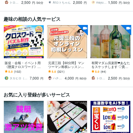
2,500
2,000
1,500
点予測
～）♩
トロふわ❤なつこ
AIロトちゃん
mayu ニットデザイナー
円
/30分
円
円
/30分
趣味の相談の人気サービス
販促・会報・イベント用
元奨三段【60分間】マン
有閑マダム倶楽部❤あなた
《懸賞クロスワード》作
ツーマン将棋レッスンし
をスケッチします ♡貴方
ります 実績100件+｜商用
ます 初心者大歓迎♪貴方
はロケット♡エネルギー
5.0
(102)
5.0
(321)
5.0
(44)
利用OK。連載も特急もプ
に寄り添った優しいレッ
の発射基地♡NATSUKO♡
7,000
4,000
2,500
ラチナ作家が対応
スンで手助けします✨
タカヒロ（クロスワード作家）
ハチ☗【元奨三段】
トロふわ❤なつこ
円
円
/60分
円
/30分
お気に入り登録が多いサービス