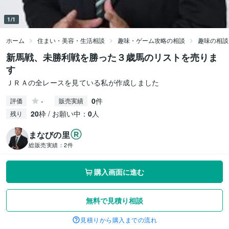
1/1
ホーム
住まい・美容・生活相談
趣味・ゲーム攻略の相談
趣味の相談
新馬戦、未勝利戦を勝った３歳馬のリストを売りま
す
ＪＲＡの全レースを見ている私が作成しました
-
0
件
評価
販売実績
20
枠 / お願い中：
0
人
残り
まなびの里
総販売実績：
2件
購入画面に進む
無料で見積り相談
見積りから購入までの流れ