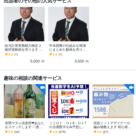
出品者のその他の人気サービス
給与計算実務能力検定２
年末調整の仕組みを簡潔
級対策動画を売ります 元
にまとめた動画を売りま
給与担当者がまとめた分
す 元給与担当者がまとめ
5.0
(1)
5.0
(1)
かりやすい内容です
た分かりやすい内容です
5,000
5,000
円
円
趣味の相談の関連サービス
有閑マダム倶楽部❤あなた
ミニロト・ロト6・ロト7
現役ニットデザイナーが
をスケッチします ♡貴方
の当選数字をAI予想しま
編み物教えます 初心者さ
はロケット♡エネルギー
す プログラミング言語Pyt
んも大歓迎！編み物オン
5.0
(44)
4.8
(375)
5.0
(27)
の発射基地♡NATSUKO♡
honで当選数字をAIにて5
ラインレッスン（30分