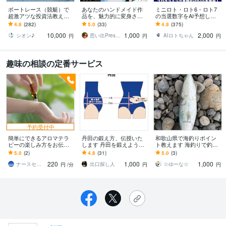
ボートレース（競艇）で
あなたのハンドメイド作
ミニロト・ロト6・ロト7
超激アツな投資法教えま
品を、魅力的に変身させ
の当選数字をAI予想しま
す 予想ではなく投資で
ます オリジナル受注も☆
す プログラミング言語Pyt
4.8
(282)
5.0
(33)
4.8
(375)
す。出走箱を見るだけ
【アクセサリー台紙／ハ
honで当選数字をAIにて5
10,000
1,000
2,000
で、秒殺で丸わかり！
ンドメイド台紙】
点予測
シオン♪
思い出Presenter☆
AIロトちゃん
円
円
円
趣味の相談の定番サービス
予約受付中
簡単にできるアロマテラ
丹田の鍛え方、伝授いた
和歌山県で海釣りポイン
ピーの楽しみ方をお伝え
します 丹田を鍛えよう！
ト教えます 海釣りで釣れ
します 安心安全な精油の
ストレスフリーで楽に過
るポイント釣れる魚教え
5.0
(2)
4.8
(31)
5.0
(3)
選び方から日常に香りを
ごせるようになります！
ます
220
1,000
1,000
活かす方法を習得
ナースセラピストようこ
出口探し人
☆ゆーな☆
円
/分
円
円