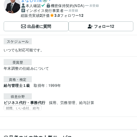
本人確認
機密保持契約(NDA)
未登録
インボイス発行事業者
未登録
総販売実績
2
評価
3.0
フォロワー
12
出品者に質問
フォロー
12
スケジュール
受賞歴
年末調整の仕組みについて
資格・検定
給与管理士１級
取得年 : 1999年
得意分野
ビジネス代行・事務代行
採用、労務管理、給与計算
就職、いい会社、給与