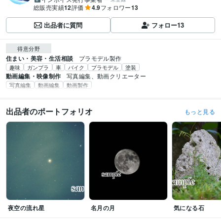
総販売実績
12
評価
4.9
フォロワー
13
出品者に質問
フォロー
13
得意分野
住まい・美容・生活相談
プラモデル製作
趣味
ガンプラ
車
バイク
プラモデル
塗装
動画編集・映像制作
写真編集、動画クリエーター
写真編集
動画編集
動画製作
出品者のポートフォリオ
もっと見る
夜空の流れ星
名月の月
気になる石