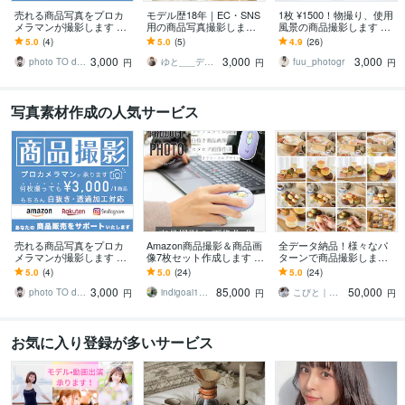
売れる商品写真をプロカ
モデル歴18年｜EC・SNS
1枚 ¥1500！物撮り、使用
メラマンが撮影します 枚
用の商品写真撮影します
風景の商品撮影します ナ
数制限なし。プロカメラ
プロモデルが自撮り撮影
チュラルな雰囲気での
5.0
(4)
5.0
(5)
4.9
(26)
マンが商品の魅力を引き
します。キッズもOK！
色々な構図の撮影、使用
3,000
3,000
3,000
出します。
着用シーンなど
photo TO design YUKI
ゆと___デザインとモデル
fuu_photogr
円
円
円
写真素材作成の人気サービス
売れる商品写真をプロカ
Amazon商品撮影＆商品画
全データ納品！様々なパ
メラマンが撮影します 枚
像7枚セット作成します モ
ターンで商品撮影します
数制限なし。プロカメラ
デル撮影+アマゾンリステ
歴10年以上クリエイティ
5.0
(4)
5.0
(24)
5.0
(24)
マンが商品の魅力を引き
ィング商品カタログデザ
ブディレクター、カメラ
3,000
85,000
50,000
出します。
イン
歴20年
photo TO design YUKI
indigoai1019
こびと｜スタジオkobito
円
円
円
お気に入り登録が多いサービス