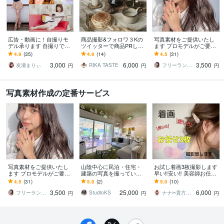
広告・動画に！自撮りモ
商品撮影&フォロワ３Kの
写真素材をご提供いたし
デル承ります 自撮りで
ツイッターで商品PRしま
ます プロモデルがご要望
も“伝わる”を意識していま
す 1投稿につき2カット商
に合わせて自撮りさせて
4.9
(35)
4.9
(14)
4.5
(31)
す。
品撮影 写真の二次利用O
いただきます！
3,000
6,000
3,500
K！
友瀬まりぃ
RIKA TASTE
フリーランスモデル
円
円
円
写真素材作成の定番サービス
写真素材をご提供いたし
山陰中心に民泊・住宅・
お試し着画3枚撮影します
ます プロモデルがご要望
建築の写真を撮っていま
早い‼︎安い‼︎ 美容師お任せ
に合わせて自撮りさせて
す sony超広角最高峰レン
3枚撮影します‼︎
4.5
(31)
5.0
(2)
5.0
(10)
いただきます！
ズ14mmf1.8Gで建築を撮
3,500
25,000
6,000
ります
フリーランスモデル
StudioKS
ナナ✂︎貴方の商品をより輝かせる美容師
円
円
円