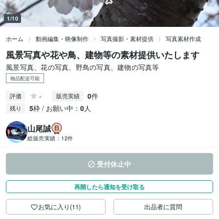
1/10
ホーム
動画編集・映像制作
写真撮影・素材提供
写真素材作成
風景写真や花や鳥、建物等の素材提供いたします
風景写真、花の写真、野鳥の写真、建物の写真等
物品配送可能
-
0
件
評価
販売実績
5
枠 / お願い中：
0
人
残り
山尾誠
総販売実績：
12件
受付休止中
再開したら通知を受け取る
お気に入り(11)
出品者に質問