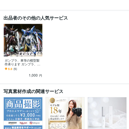
出品者のその他の人気サービス
ガンプラ、車等の模型製
作承ります ガンプラ、
車、バイク塗装の製作承
5.0
(5)
ります。
1,000
円
写真素材作成の関連サービス