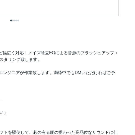
出
など幅広く対応！ノイズ除去EQによる音源のブラッシュアップ＋
スタリング致します。

)所属エンジニアが作業致します。満枠中でもDMいただければご予


」

フトを駆使して、芯の有る腰の据わった高品位なサウンドに仕