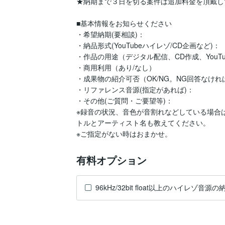
★納期まで３日を切る案件は追加料金を頂戴し
■基本情報をお知らせください

・希望納期(要相談)：

・納品形式(YouTubeハイレゾ/CD企画など)：

・作品の用途（デジタル配信、CD作成、YouTub
・商用利用（あり/なし）

・成果物の紹介可否（OK/NG。NG回答なけれ
・リファレンス音源(指定があれば)：

・その他(ご質問・ご要望等)：

※録音の状況、音色が音割れなどしている場合
トルとアーティスト名も教えてください。

※ご指定がない時はおまかせ。
有料オプション
96kHz/32bit float以上のハイレゾ音源の