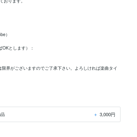
ております。

e）

ばOKとします）：

は限界がございますのでご了承下さい。よろしければ楽曲タイ
＋
3,000円
納品