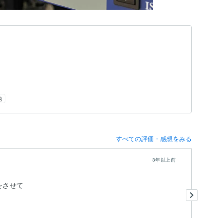
他
すべての評価・感想をみる
3年以上前
頼をさせて
結
ス
自
マス
も