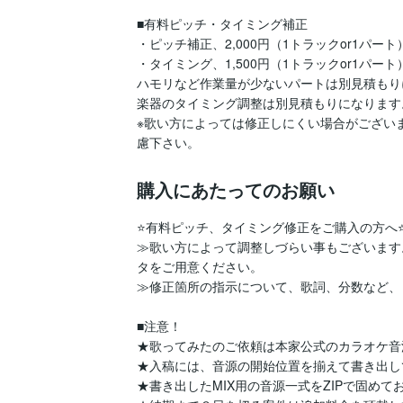
■有料ピッチ・タイミング補正

・ピッチ補正、2,000円（1トラックor1パート）
・タイミング、1,500円（1トラックor1パート）
ハモリなど作業量が少ないパートは別見積もりにな
楽器のタイミング調整は別見積もりになります。
※歌い方によっては修正しにくい場合がござい
慮下さい。
購入にあたってのお願い
⭐️有料ピッチ、タイミング修正をご購入の方へ⭐️
≫歌い方によって調整しづらい事もございます
タをご用意ください。

≫修正箇所の指示について、歌詞、分数など、ま
■注意！

★歌ってみたのご依頼は本家公式のカラオケ音
★入稿には、音源の開始位置を揃えて書き出し
★書き出したMIX用の音源一式をZIPで固めて