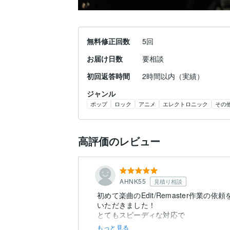
無料修正回数
5回
お届け日数
要相談
初回返答時間
2時間以内（実績）
ジャンル
ポップ
ロック
アニメ
エレクトロニック
その
高評価のレビュー
AHNK55
見積り相談
初めて楽曲のEdit/Remaster作業の依
いただきました！
とてもスピーディな対応で
もっと見る