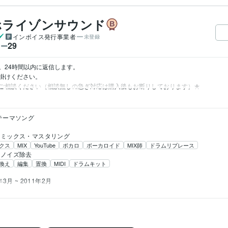
ホライゾンサウンド
インボイス発行事業者
未登録
29
ワー
24時間以内に返信します。

掛けください。

ご相談ください（相談無しの急ぎ対応は購入後もお断りしております）★
テーマソング
ミックス・マスタリング
クス
MIX
YouTube
ボカロ
ボーカロイド
MIX師
ドラムリプレース
ノイズ除去
換え
編集
置換
MIDI
ドラムキット
年3月 ~ 2011年2月