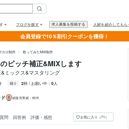
会員登録で10％割引クーポンを獲得！
ボカロ制作
歌ってみたMIX制作
のピッチ補正&MIXします
&ミックス&マスタリング
件
2
枠 / お願い中：
0
人
残り
ンド
総販売実績：
80件
質問
回答例
評価・感想
お気に入り（71）