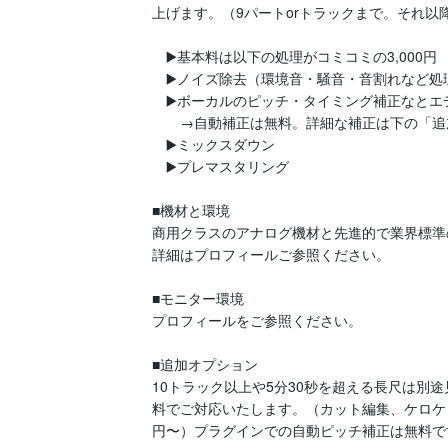
上げます。（9パートorトラックまで。それ以降
　▶️基本料は以下の処理がコミコミの3,000円

　▶️ノイズ除去（環境音・騒音・音割れなど処
　▶️ボーカルのピッチ・タイミング補正なとエデ
　　→自動補正は無料。詳細な補正は下の「追
　▶️ミックスダウン

　▶️プレマスタリング

■機材と環境

商用クラスのアナログ機材と先進的で業界標準
詳細はプロフィールご参照ください。

■モニター環境

プロフィールをご参照ください。

■追加オプション

10トラック以上や5分30秒を超える長尺は別
料でご対応いたします。（カット編集、ケロケロ
円〜）プラグインでの自動ピッチ補正は無料で