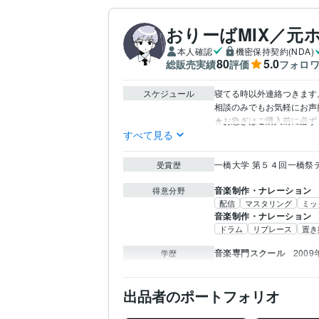
おりーばMIX／元
本人確認
機密保持契約(NDA)
80
5.0
総販売実績
評価
フォロ
スケジュール
寝てる時以外連絡つきます。
相談のみでもお気軽にお声
★お急ぎはご購入前に必ず
すべて見る
一橋大学 第５４回一橋祭
受賞歴
音楽制作・ナレーション
得意分野
配信
マスタリング
ミッ
音楽制作・ナレーション
ドラム
リプレース
置き
音楽専門スクール
2009
学歴
出品者のポートフォリオ