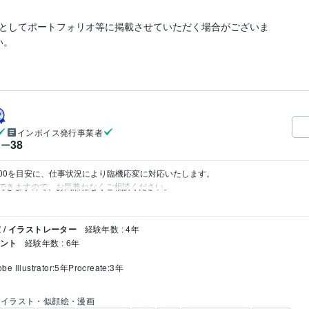
としてポートフォリオ等に掲載させていただく場合がございま
い。
インボイス発行事業者
38
ワー
9:00を目安に、仕事状況により臨機応変に対応いたします。

/ イラストレーター
経験年数 : 4年
タント
経験年数 : 6年
be Illustrator:5年
Procreate:3年
イラスト・似顔絵・漫画