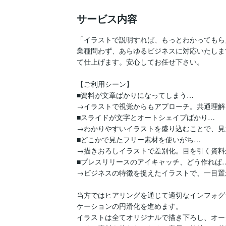
サービス内容
「イラストで説明すれば、もっとわかってもら
業種問わず、あらゆるビジネスに対応いたしま
て仕上げます。安心してお任せ下さい。

【ご利用シーン】

■資料が文章ばかりになってしまう…

→イラストで視覚からもアプローチ。共通理解
■スライドが文字とオートシェイプばかり…

→わかりやすいイラストを盛り込むことで、見
■どこかで見たフリー素材を使いがち…

→描きおろしイラストで差別化。目を引く資料
■プレスリリースのアイキャッチ、どう作れば…
→ビジネスの特徴を捉えたイラストで、一目置
当方ではヒアリングを通じて適切なインフォグ
ケーションの円滑化を進めます。

イラストは全てオリジナルで描き下ろし、オー