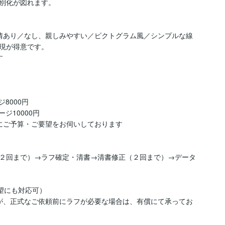
別化が図れます。

情あり／なし、親しみやすい／ピクトグラム風／シンプルな線
現が得意です。



000円

10000円

にご予算・ご要望をお伺いしております

２回まで）→ラフ確定・清書→清書修正（２回まで）→データ
望にも対応可）

が、正式なご依頼前にラフが必要な場合は、有償にて承ってお