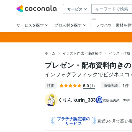
ホーム
イラスト作成・漫画制作
イラスト作成
プレゼン・配布資料向きの
インフォグラフィックでビジネスコ
1
件
5.0
(1)
販売実績
評価
くりん kurin_333
総販売実績：
39件
プラチナ認定者の
直近3ヶ月で高い
サービス