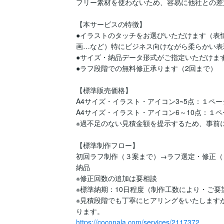
フリー素材を使わないため、容易に他社との差
【本サービスの特徴】

●イラストのタッチをお選びいただけます（表
画…など）特にビジネス向けながら柔らかい表
●サイズ・納品データ形式がご指定いただけます
●ラフ段階での無料修正承ります（2回まで）

【標準販売価格】

A4サイズ・イラスト・アイコン3~5点：１ページ8
A4サイズ・イラスト・アイコン6～10点：１ページ
※過不足のない見積金額を提示するため、事前
【標準制作フロー】

初回ラフ制作（３案まで）→ラフ選定・修正（
納品

※修正回数の追加は要相談

※標準納期：10日程度（制作工数により・ご要
※見積段階でも丁寧にヒアリングをいたします
https://coconala.com/services/2117372