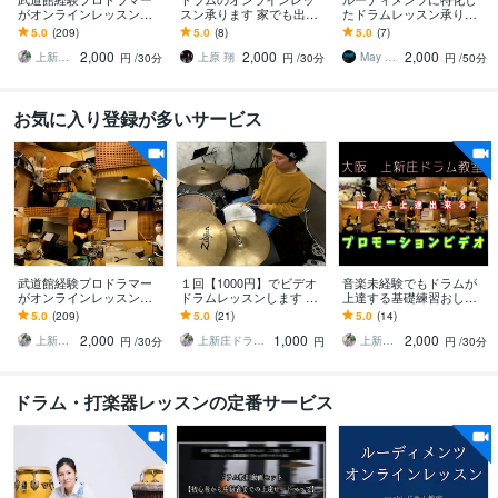
がオンラインレッスンし
スン承ります 家でも出来
たドラムレッスン承りま
ます 初心者・未経験大歓
る練習法〜色々なルーデ
す アジア1位が教えるルー
5.0
(209)
5.0
(8)
5.0
(7)
迎！2000円でプロが教え
ィメンツまで幅広く教え
ディメンツ
2,000
2,000
2,000
るドラム上達方法
ます◎
上新庄ドラム教室
上原 翔
May Studio
円
/30分
円
/30分
円
/50分
お気に入り登録が多いサービス
武道館経験プロドラマー
１回【1000円】でビデオ
音楽未経験でもドラムが
がオンラインレッスンし
ドラムレッスンします 破
上達する基礎練習おしえ
ます 初心者・未経験大歓
格の1000円でプロドラマ
ます アドリブ／基礎練習
5.0
(209)
5.0
(21)
5.0
(14)
迎！2000円でプロが教え
ーが丁寧にレッスンしま
／かっこいいフィルで確
2,000
1,000
2,000
るドラム上達方法
す
実レベルアップ
上新庄ドラム教室
上新庄ドラム教室
上新庄ドラム教室
円
/30分
円
円
/30分
ドラム・打楽器レッスンの定番サービス