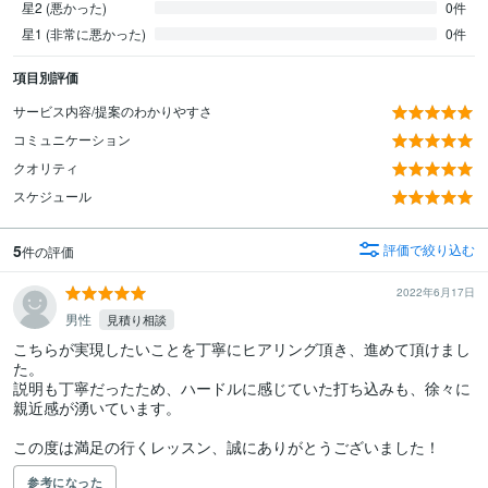
星2 (悪かった)
0件
星1 (非常に悪かった)
0件
項目別評価
サービス内容/提案のわかりやすさ
コミュニケーション
クオリティ
スケジュール
5
評価で絞り込む
件の評価
2022年6月17日
男性
見積り相談
こちらが実現したいことを丁寧にヒアリング頂き、進めて頂けまし
た。

説明も丁寧だったため、ハードルに感じていた打ち込みも、徐々に
親近感が湧いています。

この度は満足の行くレッスン、誠にありがとうございました！
参考になった