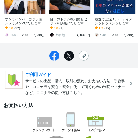
オンラインパーカッショ
自作のドラム教則動画セ
最速で上達！ルーディメ
ンレッスン♪いたします
ットを販売いたします 初
ンツレッスンをします 内
完全オーダーメイドレッ
心者〜中級者までのロー
容を必ず読んでから購入
5.0
(22)
5.0
(1)
4.7
(15)
スン「あなただけの音楽
ドマップ！期間内は質問
してください。9割の方が
2,000
3,000
3,000
を」
し放題です◎
知らない方法
plusmusic online
上原 翔
YOSHI DRUMS
円
/30分
円
円
/30分
ご利用ガイド
サービスの出品、購入、取引の流れ、お支払い方法・手数料
や、ココナラを安心・安全に使って頂くための制度やマナー
など、ココナラの使い方はこちら。
お支払い方法