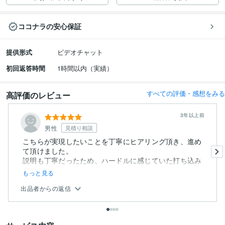
ココナラの安心保証
提供形式
ビデオチャット
初回返答時間
1時間以内（実績）
すべての評価・感想をみる
高評価のレビュー
3年以上前
男性
見積り相談
こちらが実現したいことを丁寧にヒアリング頂き、進め
て頂けました。
説明も丁寧だったため、ハードルに感じていた打ち込み
も、...
もっと見る
出品者からの返信