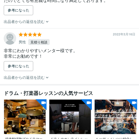
たのでとても有意義な時間になり満足しております。
参考になった
出品者からの返信を読む
2022年3月16日
男性
見積り相談
非常にわかりやすいメンター様です。

非常にお勧めです！
参考になった
出品者からの返信を読む
ドラム・打楽器レッスンの人気サービス
武道館経験プロドラマー
ドラムのオンラインレッ
ルーディメンツに特化し