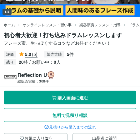
1/4
ホーム
オンラインレッスン・習い事
楽器演奏レッスン・指導
ドラム
初心者大歓迎！打ち込みドラムレッスンします
フレーズ案、生っぽくするコツなどお任せください！
5.0
(5)
5
件
評価
販売実績
20
枠 / お願い中：
0
人
残り
Reflection U
総販売実績：
308件
購入画面に進む
無料で見積り相談
見積りから購入までの流れ
お気に入り(27)
出品者に質問