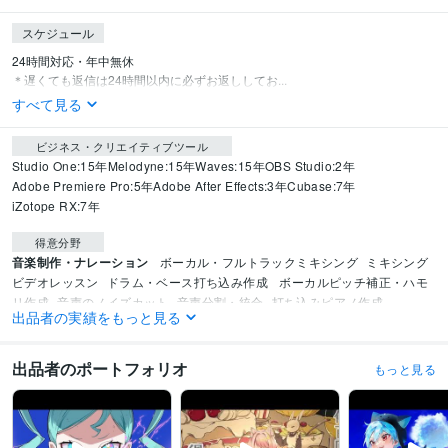
スケジュール
24時間対応・年中無休

＊遅くても返信は24時間以内に必ずお返ししてお...
すべて見る
ビジネス・クリエイティブツール
Studio One:15年
Melodyne:15年
Waves:15年
OBS Studio:2年
Adobe Premiere Pro:5年
Adobe After Effects:3年
Cubase:7年
iZotope RX:7年
得意分野
音楽制作・ナレーション
ボーカル・フルトラックミキシング
ミキシング
ビデオレッスン
ドラム・ベース打ち込み作成
 ボーカルピッチ補正・ハモ
リ作成
音声のノイズカット
音声分割・統合
打ち込みピアノ作成
出品者の実績をもっと見る
YouTube
ノイズカット
音声編集
ナレーション
ドラム
ボーカル
ミキシング
歌ってみた
ボーカロイド
DTM
動画編集・映像制作
動画作成・編集
出品者のポートフォリオ
もっと見る
YouTube
広告
音楽
ライブ
動画
ミキシング
歌ってみた
カバー
レッスン