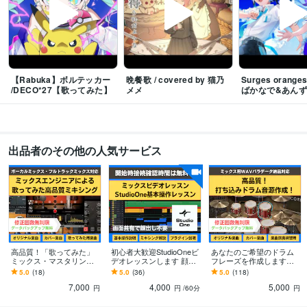
【Rabuka】ボルテッカー
晩餐歌 / covered by 猫乃
Surges orange
/DECO*27【歌ってみた】
メメ
ばかなで&あん
出品者のその他の人気サービス
高品質！「歌ってみた」
初心者大歓迎StudioOneビ
あなたのご希望のドラム
ミックス・マスタリング
デオレッスンします 顔出
フレーズを作成します
します 【修正回数無制
し不要！画面共有で操作
【修正回数無制限】DTM
5.0
(18)
5.0
(36)
5.0
(118)
限】高品質ソフトで本格
をレッスン、MIXの疑問を
やRECで使える打ち込み
7,000
4,000
5,000
的なMIXを提供します！
解決！
ドラム作成！
円
円
/60分
円