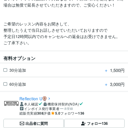
場合は無償で延長させていただきますので、ご安心ください！

ご希望のレッスン内容をお聞きして、

整理したうえで当日お話しさせていただいておりますので

予定日12時間以内でのキャンセルへの返金はお受けできません。

ご了承下さい。
有料オプション
＋
1,500円
30分追加
＋
3,000円
60分追加
Reflection U
本人確認
機密保持契約(NDA)
インボイス発行事業者
未登録
総販売実績
308
評価
5.0
フォロワー
136
出品者に質問
フォロー
136