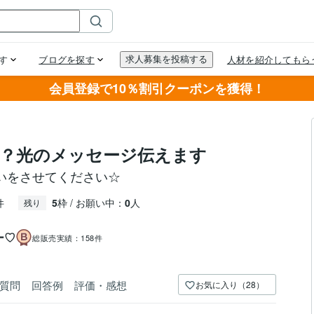
会員登録で10％割引クーポンを獲得！
？光のメッセージ伝えます
いをさせてください☆
件
5
枠 / お願い中：
0
人
残り
ー♡
総販売実績：
158件
質問
回答例
評価・感想
お気に入り（28）