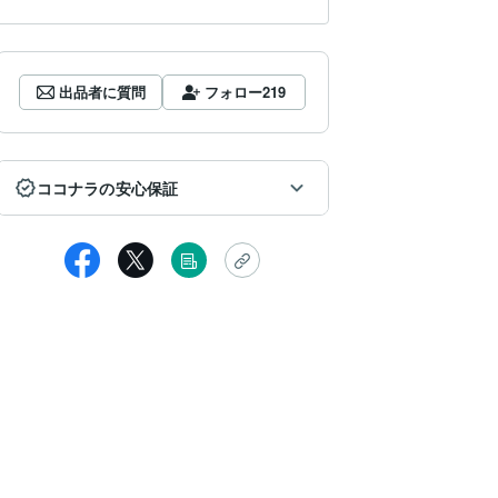
出品者に質問
フォロー
219
ココナラの安心保証
☆わむ☆
の度はありがとうございました。
己紹介文を見てピンときたので、購入してみました。