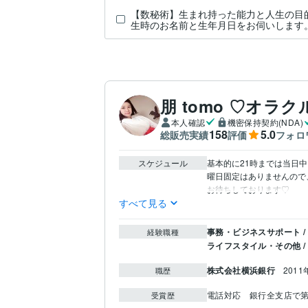
【数秘術】生まれ持った能力と人生の目
生時のお名前と生年月日をお伺いします
朋 tomo ♡オラ
本人確認
機密保持契約(NDA)
158
5.0
総販売実績
評価
フォロ
スケジュール
基本的に21時までは当日中
曜日固定はありませんので、い
お待ちしております♡
すべて見る
事務・ビジネスサポート /
経験職種
ライフスタイル・その他 /
株式会社横浜銀行
2011
職歴
電話対応　銀行全支店で
受賞歴