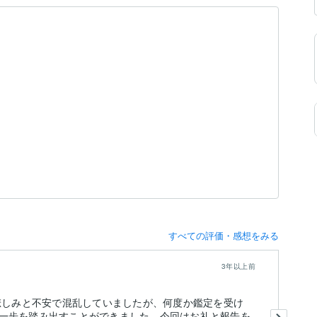
すべての評価・感想をみる
3年以上前
は悲しみと不安で混乱していましたが、何度か鑑定を受け
こ
一歩を踏み出すことができました。今回はお礼と報告を
自