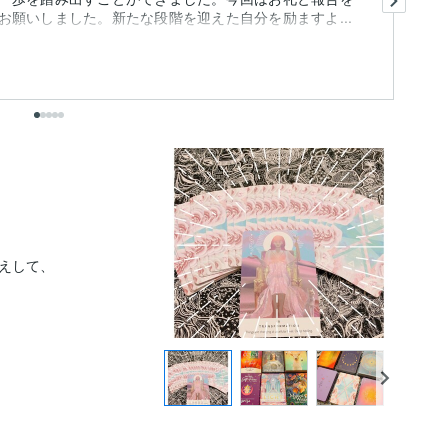
願いしました。新たな段階を迎えた自分を励ますよ...
や
も
出
えして、
