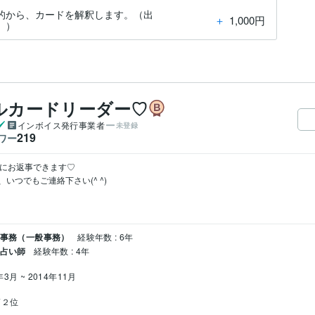
的から、カードを解釈します。（出
＋
1,000円
。）
クルカードリーダー♡
インボイス発行事業者
未登録
219
ワー
にお返事できます♡

つでもご連絡下さい(^ ^)

 事務（一般事務）
経験年数 : 6年
 占い師
経験年数 : 4年
年3月 ~ 2014年11月
第２位