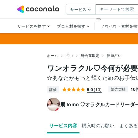
ホーム
占い
総合運鑑定
開運占い
ワンオラクル♡今何が必要
☆あなたがもっと輝くためのお手伝
10
5.0
(10)
販売実績
評価
朋 tomo ♡オラクルカードリーダ
サービス内容
購入時のお願い
よくある