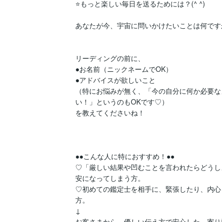
⭐️もっと楽しい毎日を送るためには？(^ ^)

あなたが今、宇宙に問いかけたいことは何ですか
リーディングの前に、

●お名前（ニックネームでOK）

●アドバイスが欲しいこと

（特にお悩みが無く、「今の自分に何か必要な
い！」というのもOKです♡）

を教えてくださいね！

●●こんな人に特におすすめ！●●

♡「厳しい結果や凹むことを言われたらどうし
安になってしまう方。

♡初めての鑑定士を相手に、緊張したり、内心
方。

↓

お客さまから、優しい伝え方で安心した、寄り