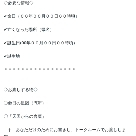
◇必要な情報◇

✔命日（００年００月００日００時頃）

✔亡くなった場所（県名）

✔誕生日(00年００月００日００時頃）

✔誕生地

＊＊＊＊＊＊＊＊＊＊＊＊＊＊＊＊＊

◇お渡しする物◇

〇命日の星図（PDF）

〇「天国からの言葉」

　↑　あなただけのためにお書きし、トークルームでお渡ししま