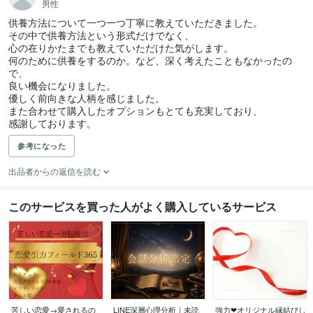
男性
供養方法について一つ一つ丁寧に教えていただきました。

その中で供養方法という形式だけでなく、

心の在りかたまでも教えていただけた気がします。

何のために供養をするのか。など、深く考えたこともなかったの
で、

良い機会になりました。

優しく前向きな人柄を感じました。

また合わせて購入したオプションもとても充実しており、

参考になった
出品者からの返信を読む
このサービスを買った人がよく購入しているサービス
苦しい恋愛→愛されるの
LINE深層心理分析｜未読
強力❤オリジナル縁結びし