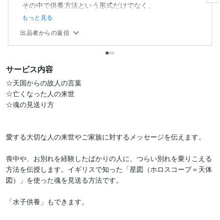
その中で供養方法という形式だけでなく、
心の在りかたまでも教えてい...
もっと見る
出品者からの返信
サービス内容
☆天国からの故人の言葉

☆亡くなった人の来世

☆魂の見送り方

愛する大切な人の来世やご家族に対するメッセージを伝えます。

喪中や、お別れを経験したばかりの人に、つらい別れを乗りこえる
方法を伝授します。イギリスで知った「星図（ホロスコープ＝天体
図）」を使った魂を見送る方法です。

「水子供養」もできます。
