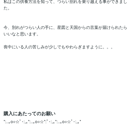
私はこの供養方法を知って、つらい別れを乗り越える事ができまし
た。

今、別れがつらい人の手に、星図と天国からの言葉が届けられたら
いいなと思います。

喪中にいる人の苦しみが少しでもやわらぎますように。。。

購入にあたってのお願い
*:..｡o○☆ﾟ･:,｡*:..｡o○☆*:ﾟ･:,｡*:..｡o○☆ﾟ･:,｡*
