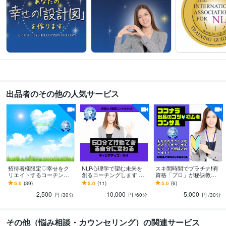
カウンセリング
コーチング
愚痴聞き
恋愛相談
仕事相談
キャリア
人間関係
子育て
離婚
婚活
占い
守護霊様とチャネリングする
イギリス直輸入の霊感タロット
鑑定
スピ・コーチング
霊感
占いカウンセリング
チャネリング
潜在意識書き換え
タロット
西洋占星術
オラクルカード
エネルギーワーク
語学力
英語
ビジネスレベル
出品者のその他の人気サービス
招待者様限定♡幸せをク
NLP心理学で望む未来を
スキ間時間でプラチナ❗有
リエイトするコーチング
創るコーチングします 夢
資格「プロ」が秘訣教え
します はじめての方は購
をあきらめないで❗50分
ます ココナラ出品電話相
5.0
(39)
5.0
(11)
5.0
(6)
入できません꒰ღ˘◡˘ற꒱✯*･
で、行動できる人に変え
談コンサル⚜️１０００件
2,500
10,000
5,000
☪:.｡
ます✨
超販売✨特典つき
円
/30分
円
/60分
円
/30分
その他（悩み相談・カウンセリング）の関連サービス