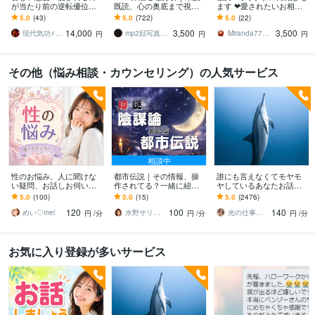
が当たり前の逆転優位に
既読、心の奥底まで視ま
ます ❤愛されたいお相手
します 相手の中のあなた
す 相手の気持ちを会話やL
様との縁結び施術します
5.0
(43)
5.0
(722)
5.0
(22)
の重要度をアップさせ努
INEから分析。相手の心を
14,000
3,500
3,500
力なしで流れを変える
読みたい方
現代気功⚡神念伝達師＠SHANTY巫香
mp2顔写真鑑定士ー顔写真から人生を分析
Miranda777＊バリ島在住ヒーラー
円
円
円
その他（悩み相談・カウンセリング）の人気サービス
相談中
性のお悩み、人に聞けな
都市伝説｜その情報、操
誰にも言えなくてモヤモ
い疑問、お話しお伺いし
作されてる？一緒に紐解
ヤしているあなたお話伺
ます 男女の性のお悩み、
きます 陰謀論本当に偶
います ひとりで抱え込ま
5.0
(100)
5.0
(15)
5.0
(2476)
人に聞けないお話し何で
然？その直感、否定しま
ないで！ちょっと聞いて
120
100
140
もどうぞ！♡
せん。全部お聞きしま
ほしい！でも大丈夫❤️
めい♡mei
水野サリー✨優しく寄り添う話し相手
光の仕事人☆picari
円
/分
円
/分
円
/分
す！
お気に入り登録が多いサービス