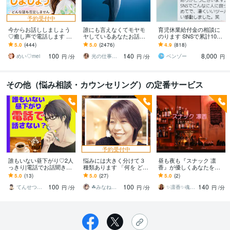
予約受付中
今からお話ししましょう
誰にも言えなくてモヤモ
育児休業給付金の相談に
♡癒し声で電話します 気
ヤしているあなたお話伺
のります SNSで累計1000
楽にフリートーク♡雑談
います ひとりで抱え込ま
件超回答した、現役社労
5.0
(444)
5.0
(2476)
4.9
(818)
から悩み相談まで✨5分で
ないで！ちょっと聞いて
士事務所職員が対応
100
140
8,000
も大歓迎❤️
ほしい！でも大丈夫❤️
めい♡mei
光の仕事人☆picari
ベンゾー
円
/分
円
/分
円
その他（悩み相談・カウンセリング）の定番サービス
予約受付中
誰もいない昼下がり♡2人
悩みには大きく分けて３
昼も夜も『スナック 凛
っきり|電話でお話聞きま
種類あります 「何を どう
香』が優しくあなたを癒
す 周りに言えないあんな
すればいいか 分からな
します あなたのお話し♡
5.0
(13)
5.0
(27)
5.0
(2)
こと、こんなこと♡2人だ
い」を一緒に整理しま
ゆるりとふんわりお聴き
100
100
140
けで話さない？
す。
します✨
てんせつ☆最適ライフをサポートする
☘みなねー⭐️元総務部長☘
✨凛香✨魂に寄り添う癒しボイス届けます✨
円
/分
円
/分
円
/分