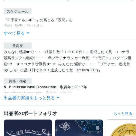
スケジュール
「☪️宇宙エネルギー」の高まる『夜間』を

中心に待機しています✨
すべて見る
受賞歴
みんなに感謝❤️で・・・相談件数「１０００件✨」達成したで賞
ココナラ
最高ランク✨継続中・・・☘️プラチナランカー☘️賞
「✨毎日✨」ログイン継
続中❗　★ココナラ皆勤賞★:.☆
みんなに感謝で・・・「プラチナ」達成賞  
꒰ღ˘◡˘ற꒱
出品３日で０⇒１達成したで賞　smile٩(ˊᗜˋ*)و　
資格・検定
NLP International Consultant
取得年 : 2017年
Psychlogy Hypnosist
取得年 : 2018年
出品者の実績をもっと見る
「不登校支援カウンセラー」
取得年 : 2018年
心理カウンセラー１級
取得年 : 2018年
上級心理カウンセラー
取得年 : 2017年
出品者のポートフォリオ
もっと見る
得意分野
悩み相談・カウンセリング
NLPコーチング
カウンセリング
英語教育
ス
ピリチュアル・コーチ