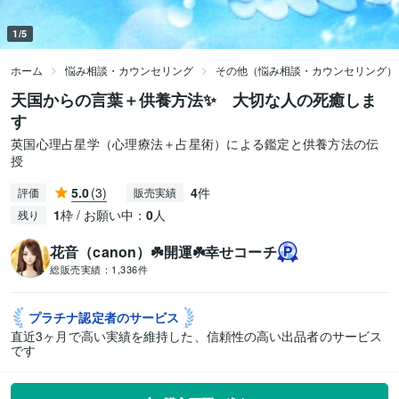
1/5
ホーム
悩み相談・カウンセリング
その他（悩み相談・カウンセリング）
天国からの言葉＋供養方法✨ 大切な人の死癒しま
す
英国心理占星学（心理療法＋占星術）による鑑定と供養方法の伝
授
5.0
(3)
4
件
評価
販売実績
1
枠 / お願い中：
0
人
残り
花音（canon）☘️開運☘️幸せコーチ
総販売実績：
1,336件
プラチナ認定者の
サービス
直近3ヶ月で高い実績を維持した、信頼性の高い出品者のサービス
です