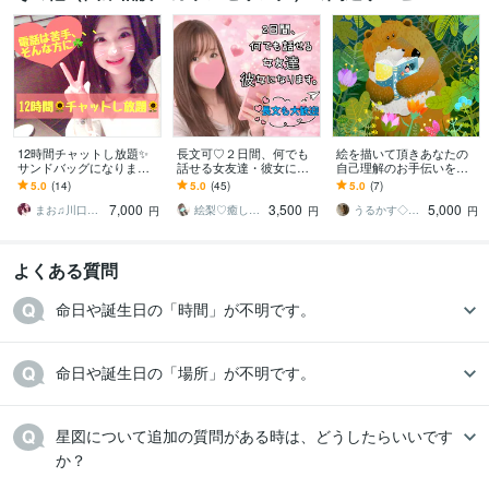
12時間チャットし放題✨
長文可♡２日間、何でも
絵を描いて頂きあなたの
サンドバッグになります
話せる女友達・彼女にな
自己理解のお手伝いを致
電話は苦手、、そんな方
ります 回数無制限♡秘密
します 現役の公認心理士
5.0
(14)
5.0
(45)
5.0
(7)
に☘️秘密厳守㊙️女性も大
の話・LINE添削・恋愛相
がお手伝いさせて頂きま
7,000
3,500
5,000
歓迎☘️
談・悩み相談・管理
す
まお♫川口茉央♫
絵梨♡癒し系関西OL
うるかす◇公認心理士◇
円
円
円
よくある質問
命日や誕生日の「時間」が不明です。
命日や誕生日の「場所」が不明です。
星図について追加の質問がある時は、どうしたらいいです
か？