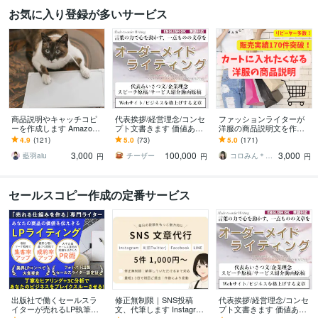
お気に入り登録が多いサービス
商品説明やキャッチコピ
代表挨拶/経営理念/コンセ
ファッションライターが
ーを作成します Amazo
プト文書きます 価値ある
洋服の商品説明文を作成
n、楽天、ヤフオク、メル
『一点ものの文章』オー
します 大好評につき販売
4.9
(121)
5.0
(73)
5.0
(171)
カリ、プロフィール等
ダーメイド・ライティン
実績170件突破！
3,000
100,000
3,000
グ
藍羽aiu
チーザー
コロみん＊ライター元プラチナ435件突破
円
円
円
セールスコピー作成の定番サービス
出版社で働くセールスラ
修正無制限｜SNS投稿
代表挨拶/経営理念/コンセ
イターが売れるLP執筆し
文、代筆します Instagram
プト文書きます 価値ある