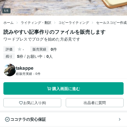
1/1
ホーム
ライティング・翻訳
コピーライティング
セールスコピー作成
読みやすい記事作りのファイルを販売します
ワードプレスでブログを始めた方必見です
-
0
件
評価
販売実績
5
枠 / お願い中：
0
人
残り
takappe
総販売実績：
0件
購入画面に進む
お気に入り(6)
出品者に質問
ココナラの安心保証