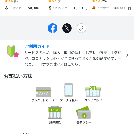
ます セールス運用経験と
運用経験者が言葉でサポ
『一点ものの文章』オー
5.0
(6)
3.0
(1)
5.0
(73)
執筆スキルで集客・商品
ート
ダーメイド・ライティン
150,000
1,000
100,000
の価値を伝えきる！
グ
古野アカネ｜マーケター＋プロデューサー
CHIKA DESIGN_
チーザー
円
円
円
ご利用ガイド
サービスの出品、購入、取引の流れ、お支払い方法・手数料
や、ココナラを安心・安全に使って頂くための制度やマナー
など、ココナラの使い方はこちら。
お支払い方法