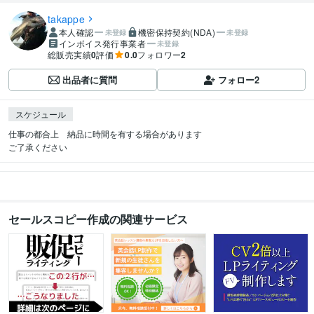
takappe
本人確認
機密保持契約(NDA)
未登録
未登録
インボイス発行事業者
未登録
総販売実績
0
評価
0.0
フォロワー
2
出品者に質問
フォロー
2
スケジュール
仕事の都合上　納品に時間を有する場合があります

ご了承ください
セールスコピー作成の関連サービス