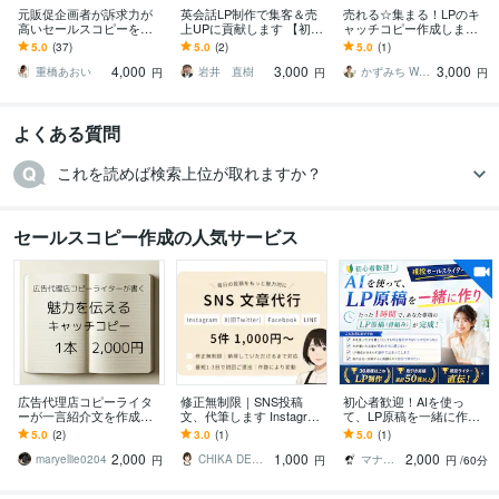
元販促企画者が訴求力が
英会話LP制作で集客＆売
売れる☆集まる！LPのキ
高いセールスコピーを書
上UPに貢献します 【初回
ャッチコピー作成します L
きます メルマガからECサ
限定3,000円】お気軽に無
Pのサービス紹介文対応☆
5.0
(37)
5.0
(2)
5.0
(1)
イトの商品PR文まで幅広
料相談をご利用ください
一撃で刺すセールスライ
4,000
3,000
3,000
くご対応します
ティング
重橋あおい
岩井 直樹
かずみち WEBデザイナー／ライター
円
円
円
よくある質問
これを読めば検索上位が取れますか？
セールスコピー作成の人気サービス
広告代理店コピーライタ
修正無制限｜SNS投稿
初心者歓迎！AIを使っ
ーが一言紹介文を作成し
文、代筆します Instagram
て、LP原稿を一緒に作り
ます 商品の魅力をターゲ
運用経験者が言葉でサポ
ます ライター直伝！LP原
5.0
(2)
3.0
(1)
5.0
(1)
ットに理解させるコピー
ート
稿（大枠）作成は、AIに
2,000
1,000
2,000
案を作成します
指示するだけ。
maryellie0204
CHIKA DESIGN_
マナブ｜リストマーケや導線設計の相談可能
円
円
円
/60分