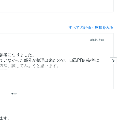
すべての評価・感想をみる
3年以上前
参考になりました。
親
ていなかった部分が整理出来たので、自己PRの参考に
方法、試してみようと思います。
前
張ろう...
も
出
す。
