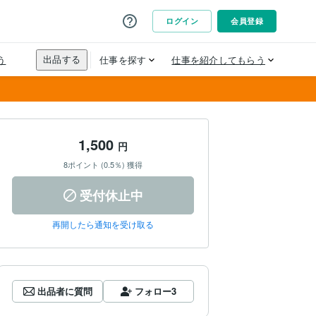
1,500
円
8ポイント (0.5％) 獲得
受付休止中
再開したら通知を受け取る
出品者に質問
フォロー
3