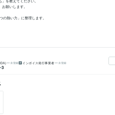
ち」を教えてください。

、お願いします。

つの熱い力」に整理します。

DA)
インボイス発行事業者
未登録
未登録
3
ー
ス