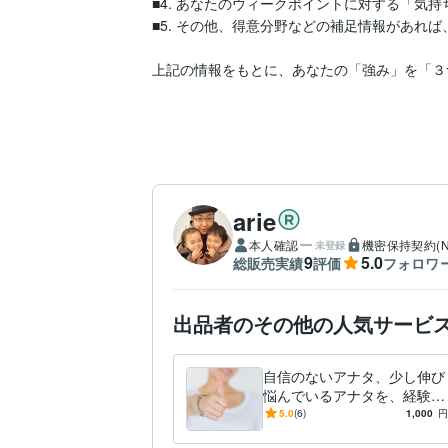
■4. あなたのウィークポイントに対する「気持
■5. その他、得意分野などの補足情報があれば
上記の情報をもとに、あなたの「強み」を「３
arie
本人確認
機密保持契約(N
未登録
9
5.0
総販売実績
評価
フォロワ
出品者のその他の人気サービ
自信のないアナタ、少し伸び
悩んでいるアナタを、経験10
年のプロマネが、褒めて伸ば
5.0
(6)
1,000
円
します☆