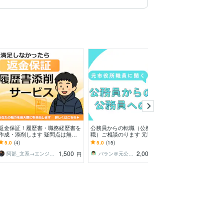
返金保証！履歴書・職務経歴書を
公務員からの転職（公務員への転
転職回数が多い
作成・添削します 疑問点は無料
職）ご相談のります 元市役所職
す ネガティブ
でビデオチャットで直接質問可能
員にお気軽お悩み相談！
が増えてしまっ
5.0
(4)
5.0
(15)
5.0
(13)
です！
ます
1,500
2,000
阿部_文系→エンジニア転職支援
バラン＠元公務員サラリーマン
たこ焼き８２
円
円
/60分