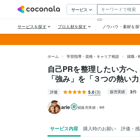
ホーム
学習指導・資格・キャリア相談
就職・
自己PRを整理したい方へ
「強み」を「３つの熱い力
3
件
5.0
(3)
販売実績
評価
arie
総販売実績：
9件
サービス内容
購入時のお願い
評価・感