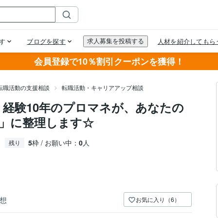
会員登録で10％割引クーポンを獲得！
転職活動の支援相談
転職活動・キャリアアップ相談
、経験10年のプロマネが、あなたの
」に整理します☆
5
枠 / お願い中：
0
人
残り
想
お気に入り（6）