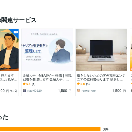
の関連サービス
、揃えます
金融大手→M&A仲介へ転職｜転職
損をしないための客先常駐エンジ
労した私が、
戦略を整理します 金融大手、上
ニアの教科書売ります 損をしな
伝えします
場M&A仲介、老舗中堅企業への転
いための客先常駐エンジニアの教
5.0
(1)
5.0
(5)
職経験者
科書販売
500
1,500
1,500
naoki0520
rererenore
円
/60分
円
円
った
3件