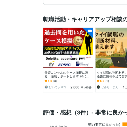
転職活動・キャリアアップ相談
外資コンサルのケース面接に通
タイ就職の判断材料
る！徹底サポートします 20代・3
過去に情報不足で苦
0代前半／未経験・IT人材／元面
今は事実ベースでお
5.0
(3)
5.0
(1)
接官による模擬面接
2,000
1,
けいてぃ＠コンサル転職アドバイザー
どみりーまん
円
/60分
評価・感想（3件）- 非常に良か
星5 (非常に良かった)