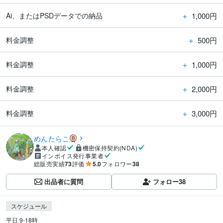
＋
1,000円
Ai、またはPSDデータでの納品
＋
500円
料金調整
＋
1,000円
料金調整
＋
2,000円
料金調整
＋
3,000円
料金調整
めんたらこ
本人確認
機密保持契約(NDA)
インボイス発行事業者
総販売実績
73
評価
5.0
フォロワー
38
出品者に質問
フォロー
38
スケジュール
平日 9-18時
