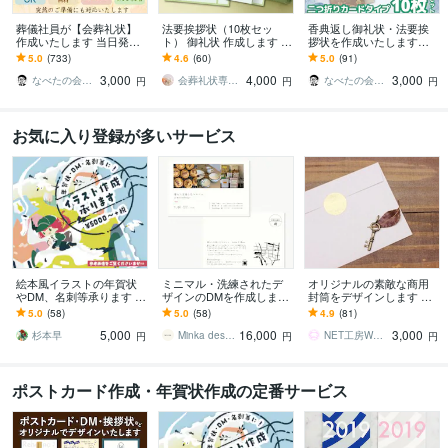
葬儀社員が【会葬礼状】
法要挨拶状（10枚セッ
香典返し御礼状・法要挨
作成いたします 当日発
ト） 御礼状 作成します 法
拶状を作成いたします
送・翌日配達可能／忌引
要挨拶状【10枚セット】
【二つ折りカードタイプ1
5.0
(733)
4.6
(60)
5.0
(91)
証明として１枚でもOK！
【二つ折りカード】
0枚セット】当日発送・翌
3,000
4,000
3,000
日配達可能
なべたの会葬礼状
会葬礼状専門店
なべたの会葬礼状
円
円
円
お気に入り登録が多いサービス
絵本風イラストの年賀状
ミニマル・洗練されたデ
オリジナルの素敵な商用
やDM、名刺等承ります 制
ザインのDMを作成します
封筒をデザインします 高
作実績多数！印刷データ
イベントやお店の開業案
品質でオシャレなオリジ
5.0
(58)
5.0
(58)
4.9
(81)
ともに作成可能です
内をご検討の方へ 印刷
ナル商用封筒デザインを
5,000
16,000
3,000
もお受け可能です
格安に
杉本早
Minka design
NET工房WooPaa
円
円
円
ポストカード作成・年賀状作成の定番サービス