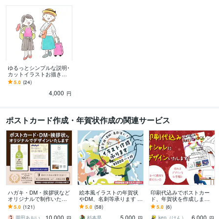
ゆるっとシンプルな説明･
カットイラストお描きし
ます 資料・雑誌・書籍・
5.0
(24)
図解などに"伝わる"イラス
4,000
トお届けします！
円
ポストカード作成・年賀状作成の関連サービス
ハガキ・DM・挨拶状など
絵本風イラストの年賀状
印刷代込みでポストカー
オリジナルで制作いたし
やDM、名刺等承ります 制
ド、年賀状を作成します
ます 印刷のサポートも可
作実績多数！印刷データ
ご要望に沿ったデザイン
5.0
(121)
5.0
(58)
5.0
(6)
能です。不慣れな方も気
ともに作成可能です
を丁寧に作成いたします
10,000
5,000
6,000
軽にお問合わせ下さい
岡田あおい
杉本早
ken（けん）
円
円
円