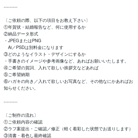
---------

〔ご依頼の際、以下の項目をお教え下さい〕

①年賀状・結婚報告など、何に使用するか 

②納品データ形式

・JPEGまたはPNG

　Ai／PSDは別料金になります

③どのようなイラスト・デザインにするか

・手書きのイメージや参考画像など、あればお願いいたします。

④ご希望の賀詞、入れて欲しい挨拶文などあれば

⑤ご希望納期

⑥ハガキの向き／入れて欲しいお写真など、その他なにかあればお
知らせください。

---------

〔ご制作の流れ〕

①ご依頼内容の確認

②ラフ案提出・ご確認／修正（軽く着彩した状態でお送りします）

③清書・着色し最終確認
