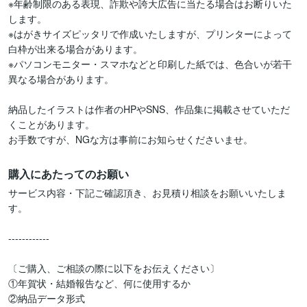
※年齢制限のある表現、詐欺や誇大広告に当たる場合はお断りいた
します。

※はがきサイズピッタリで作成いたしますが、プリンターによって
白枠が出来る場合があります。

※パソコンモニター・スマホなどと印刷した紙では、色合いが若干
異なる場合があります。

納品したイラストは作者のHPやSNS、作品集に掲載させていただ
くことがあります。

お手数ですが、NGな方は事前にお知らせくださいませ。
購入にあたってのお願い
サービス内容・下記ご確認頂き、お見積り相談をお願いいたしま
す。

------------

〔ご購入、ご相談の際に以下をお伝えください〕

①年賀状・結婚報告など、何に使用するか 

②納品データ形式
