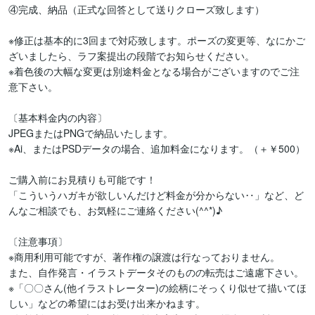
④完成、納品（正式な回答として送りクローズ致します）

※修正は基本的に3回まで対応致します。ポーズの変更等、なにかご
ざいましたら、ラフ案提出の段階でお知らせください。

※着色後の大幅な変更は別途料金となる場合がございますのでご注
意下さい。

〔基本料金内の内容〕

JPEGまたはPNGで納品いたします。

※Ai、またはPSDデータの場合、追加料金になります。（＋￥500）

ご購入前にお見積りも可能です！

「こういうハガキが欲しいんだけど料金が分からない‥」など、ど
んなご相談でも、お気軽にご連絡ください(^^*)♪

〔注意事項〕

※商用利用可能ですが、著作権の譲渡は行なっておりません。

また、自作発言・イラストデータそのものの転売はご遠慮下さい。

※「〇〇さん(他イラストレーター)の絵柄にそっくり似せて描いてほ
しい」などの希望にはお受け出来かねます。
