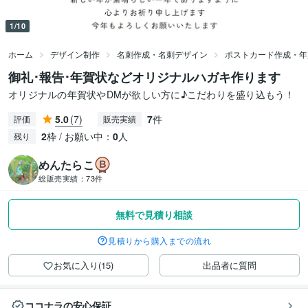
1/10
ホーム
デザイン制作
名刺作成・名刺デザイン
ポストカード作成・年
御礼･報告･年賀状などオリジナルハガキ作ります
オリジナルの年賀状やDMが欲しい方に♪こだわりを盛り込もう！
5.0
(7)
7
件
評価
販売実績
2
枠 / お願い中：
0
人
残り
めんたらこ
総販売実績：
73件
無料で見積り相談
見積りから購入までの流れ
お気に入り(15)
出品者に質問
ココナラの安心保証