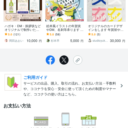
ハガキ・DM・挨拶状など
絵本風イラストの年賀状
オリジナルのカードデザ
オリジナルで制作いたし
やDM、名刺等承ります 制
インをします 年賀状やD
ます 印刷のサポートも可
作実績多数！印刷データ
M、引越しのご案内などに
5.0
(121)
5.0
(58)
5.0
(5)
能です。不慣れな方も気
ともに作成可能です
ご利用ください
10,000
5,000
30,000
軽にお問合わせ下さい
岡田あおい
杉本早
studioyukomaki
円
円
円
ご利用ガイド
サービスの出品、購入、取引の流れ、お支払い方法・手数料
や、ココナラを安心・安全に使って頂くための制度やマナー
など、ココナラの使い方はこちら。
お支払い方法