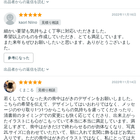
出品者からの返信を読む
2022年11月16日
kaori Niino
見積り相談
細かい要望も気持ちよく丁寧に対応いただきました。

希望以上のものを作成していただき、とても満足しています。

また来年もぜひお願いしたいと思います。ありがとうございまし
た。
参考になった
出品者からの返信を読む
2022年11月14日
くまこる
見積り相談
若くして亡くなった夫の喪中はがきのデザインをお願いしました。
こちらの希望を伝えて、デザインしてはいおわりではなく、メッセ
ージのやり取り1つ1つからこちらの気持ちを慮ってくださったり、
清書前のタイミングでの変更にも快く応じてくださり、出来上がっ
たイラストにも心がこもっていて本当に本当に満足しています。満
足しすぎて、喪中はがきだけで終わらせるのが勿体なくなり、写真
2Lサイズに合わせていただいて、額に入れて玄関に飾るほどお気に
入りです。ただの喪中はがきのイラストではなく、私にとっては大