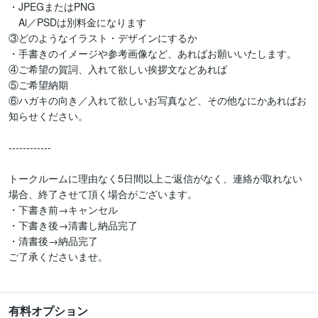
・JPEGまたはPNG

　Ai／PSDは別料金になります

③どのようなイラスト・デザインにするか

・手書きのイメージや参考画像など、あればお願いいたします。

④ご希望の賀詞、入れて欲しい挨拶文などあれば

⑤ご希望納期

⑥ハガキの向き／入れて欲しいお写真など、その他なにかあればお
知らせください。

------------

トークルームに理由なく5日間以上ご返信がなく、連絡が取れない
場合、終了させて頂く場合がございます。

・下書き前→キャンセル

・下書き後→清書し納品完了

・清書後→納品完了

ご了承くださいませ。

有料オプション