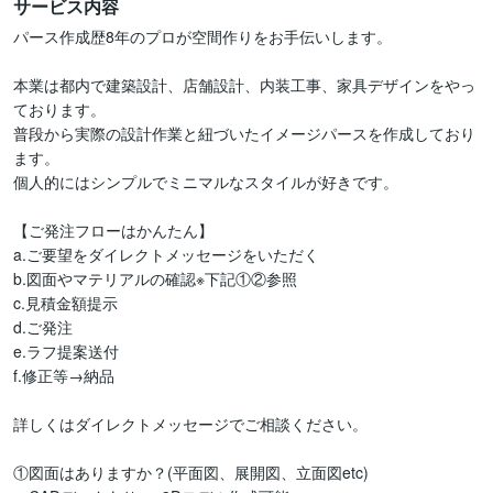
サービス内容
パース作成歴8年のプロが空間作りをお手伝いします。

本業は都内で建築設計、店舗設計、内装工事、家具デザインをやっ
ております。

普段から実際の設計作業と紐づいたイメージパースを作成しており
ます。

個人的にはシンプルでミニマルなスタイルが好きです。

【ご発注フローはかんたん】

a.ご要望をダイレクトメッセージをいただく

b.図面やマテリアルの確認※下記①②参照

c.見積金額提示

d.ご発注

e.ラフ提案送付

f.修正等→納品

詳しくはダイレクトメッセージでご相談ください。

①図面はありますか？(平面図、展開図、立面図etc)
