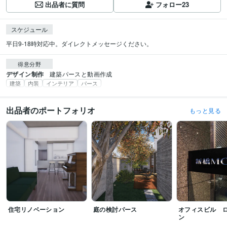
出品者に質問
フォロー
23
スケジュール
平日9-18時対応中。ダイレクトメッセージください。
得意分野
デザイン制作
建築パースと動画作成
建築
内装
インテリア
パース
出品者のポートフォリオ
もっと見る
住宅リノベーション
庭の検討パース
オフィスビル 
ン