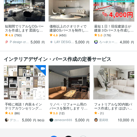
短期間でリアルなCGパー
価格以上のクオリティで
最短１日！現役建築士が
スを作成します 図面なしo
建築CGパースを制作しま
建築３Dパースを作成しま
k、納期まで時間が無い
す ◆建築CGパースをご検
す 【プロが作るから早く
4.9
(793)
4.9
(450)
5.0
(176)
方、予算が少なめの方歓
討の建築会社、施主様、
て正確！】住宅店舗・内
5,000
5,000
4,000
迎
オーナー向け
観外観CGイメージ
P design create
LAY DESIGN OFFICE
ろぺ＠スーツケース１個で生きる人
円
円
円
インテリアデザイン・パース作成の定番サービス
手軽に相談！内装＆イン
リノベ・リフォーム用の
フォトリアルな3D内観パ
テリアカウンセリングし
パースを製作します リノ
ース作成します ほぼいつ
ます 住宅｜個人サロン｜
ベーションの完成イメー
でも対応可能！女性目線
4.9
(86)
5.0
(12)
-
(1)
民泊｜プロのアドバイス
ジを可視化させたい方々
で素早く丁寧な仕事を心
5,000
5,000
10,000
で理想の空間を実現！
にぜひ！
掛けます
デコレクション・インテリオ｜祐紀子
zenecon555
亜莉咲
円
/90分
円
円