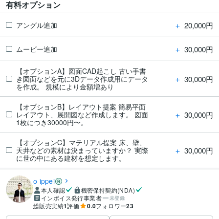
有料オプション
＋
20,000円
アングル追加
＋
30,000円
ムービー追加
【オプションA】図面CAD起こし 古い手書
＋
30,000円
き図面などを元に3Dデータ作成用にデータ
を作成。 規模により金額増あり
【オプションB】レイアウト提案 簡易平面
＋
30,000円
レイアウト、展開図など作成します。 図面
1枚につき30000円〜。
【オプションC】マテリアル提案 床、壁、
＋
30,000円
天井などの素材は決まっていますか？ 実際
に世の中にある建材を想定します。
o ippei
本人確認
機密保持契約(NDA)
インボイス発行事業者
未登録
総販売実績
1
評価
0.0
フォロワー
23