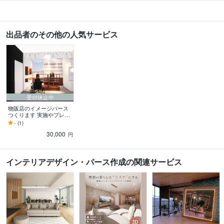
出品者のその他の人気サービス
受付休止中
物販店のイメージパース
つくります 実施やプレゼ
ンにつなげていけるよう
-
(1)
に製作
30,000
円
インテリアデザイン・パース作成の関連サービス