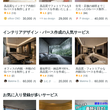
高品質なインテリア内観C
高品質でフォトリアルな3
住宅・店舗の細部までこ
Gパースを制作します リ
Dパースを作成いたします
だわったCGパース製作し
ビング＆ダイニング等をC
住宅・リノベ・店舗等プ
ます 住宅・集合住宅・店
5.0
(13)
4.5
(21)
5.0
(98)
Gにて制作いたします。
レゼン受注率・客単価UP
舗のプレゼン資料用！高
30,000
29,000
40,000
にご活用下さい
品質パース
office CNO
ias design
P design create
円
円
円
インテリアデザイン・パース作成の人気サービス
オフィスの内観・外観のC
最短即日・納品率100％。
高品質・フォトリアルな
Gパースを制作します 高
高品質パースを作成しま
内観CGパースを作成しま
品質なCGパースで、オフ
す パースコンペ日本一の
す プレゼンや広告に最
5.0
(2)
4.9
(135)
5.0
(13)
ィスの完成イメージを可
受賞歴あり。質とスピー
適！ビジネスシーンで輝
60,000
20,000
60,000
視化
ドはお任せ下さい。
く高品質パース
Makima Design
おむぎ パースコンテスト１位
Makima Design
円
円
円
お気に入り登録が多いサービス