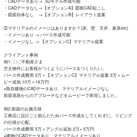
・CADデータあり→  3Dモデル作成可能

・CADデータなし→【オプションA】図面CAD起こし

・図面自体なし    →【オプションB】レイアウト提案

②マテリアルのイメージはありますか？(床、壁、天井、家具etc)

・イメージあり → パース作成可能

・イメージなし → 【オプションC】マテリアル提案

クライアント事例

例1: 〇〇不動産さま

空き物件にお客様がつくようにパースをつくりたい。

パース作成費用 3万＋【オプションC】マテリアル提案 3万＋ムー
ビー追加 10万＝16万円

※既存建物のCADデータあり、マテリアルイメージなし

前面道路からのアプローチなどをムービーで表現しました。

例2:新築のお施主様

工務店に設計ごと頼んだためパース作成をしてくれずに、リビング
の仕様が心配。

パース作成費用 3万＋アングル追加 2万= 5万円

※建物のCADデータあり、マテリアルイメージあり
