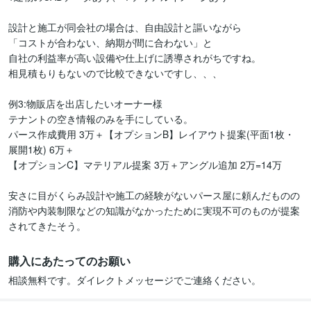
設計と施工が同会社の場合は、自由設計と謳いながら

「コストが合わない、納期が間に合わない」と

自社の利益率が高い設備や仕上げに誘導されがちですね。

相見積もりもないので比較できないですし、、、

例3:物販店を出店したいオーナー様

テナントの空き情報のみを手にしている。

パース作成費用 3万＋【オプションB】レイアウト提案(平面1枚・
展開1枚) 6万＋

【オプションC】マテリアル提案 3万＋アングル追加 2万=14万

安さに目がくらみ設計や施工の経験がないパース屋に頼んだものの

消防や内装制限などの知識がなかったために実現不可のものが提案
されてきたそう。
購入にあたってのお願い