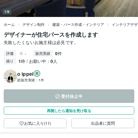
1/9
ホーム
デザイン制作
建築・パース作成・インテリア
インテリアデザ
デザイナーが住宅パースを作成します
失敗したくないお施主様は必見です。
-
0
件
評価
販売実績
1
枠 / お願い中：
0
人
残り
o ippei
総販売実績：
1件
受付休止中
再開したら通知を受け取る
お気に入り(11)
出品者に質問