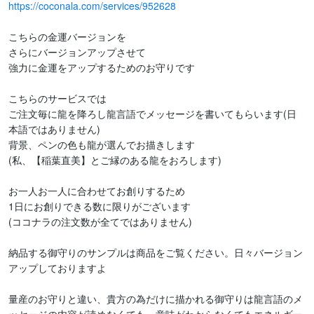
https://coconala.com/services/952628
こちらの金運バージョンを

さらにバージョンアップさせて

強力に金運をアップするためのお守りです

こちらのサービスでは

ご注文毎に龍を降ろし龍言語でメッセージを書いてもらいます(日
本語ではありません)

背景、ペンの色も龍が選んでお描きします

(私、【稲葉直美】とご縁のある龍をおろします)

お一人お一人に合わせてお創りするため

1日にお創りできる数に限りがございます

(ココナラの注文数が全てではありません)

納品する御守りのサンプルは商品をご覧ください。日々バージョン
アップしておりますよ

量産のお守りと違い、貴方の為だけに描かれる御守りは龍言語のメ