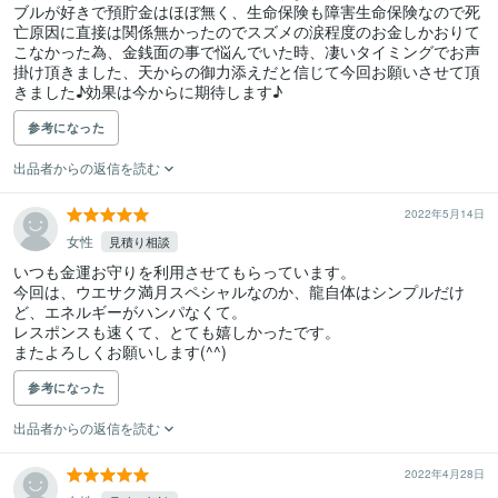
ブルが好きで預貯金はほぼ無く、生命保険も障害生命保険なので死
亡原因に直接は関係無かったのでスズメの涙程度のお金しかおりて
こなかった為、金銭面の事で悩んでいた時、凄いタイミングでお声
掛け頂きました、天からの御力添えだと信じて今回お願いさせて頂
きました♪効果は今からに期待します♪
参考になった
出品者からの返信を読む
2022年5月14日
女性
見積り相談
いつも金運お守りを利用させてもらっています。

今回は、ウエサク満月スペシャルなのか、龍自体はシンプルだけ
ど、エネルギーがハンパなくて。

レスポンスも速くて、とても嬉しかったです。

またよろしくお願いします(^^)
参考になった
出品者からの返信を読む
2022年4月28日