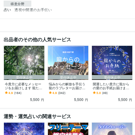
得意分野
占い
透視や開運のお手伝い
出品者のその他の人気サービス
受付休止中
受付休止中
受付休止中
今貴方に必要なメッセー
悩みからの解放を手伝う
開運したい貴方に龍から
ジをお届けします 龍たち
龍のラブレターお届けし
の愛のお手紙お届けます
からのラブレター。おみ
ます 人に言いにくい相談
もっとお気軽に・お手軽
4.9
(164)
4.9
(342)
5.0
(49)
くじ感覚でお受け取りく
も“相談内容不要”でメッセ
に龍からのメッセージを
5,500
5,500
5,500
ださい
ージをお届け
貴方に
円
円
円
運勢・運気占いの関連サービス