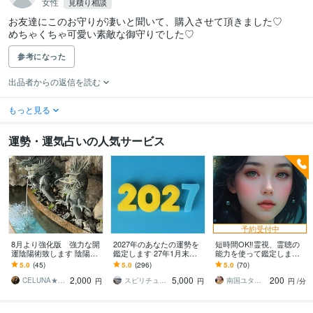
女性
見積り相談
お友達にこのお守りが凄いと聞いて、購入させて頂きました♡

めちゃくちゃ可愛い素敵な御守りでした♡
参考になった
出品者からの返信を読む
もっと見る
運勢・運気占いの人気サービス
予約受付中
8月より強化版 強力な開
2027年のあなたの運勢を
短時間OK‼︎霊視、霊聴の
運陰陽術致します 陰陽師
鑑定します 27年1月末日
能力を使って鑑定します
による強力な術にてご希
まで☆いい年にしたい
オラクルカードと霊視で
5.0
(45)
5.0
(296)
5.0
(70)
望の開運術を致します
ね。恋愛、結婚、仕事、
お悩みを解決へと導きま
2,000
5,000
200
お金
す
CELUNA★ご依頼多数につき対応遅延有
スピリチュアルカウンセラー沙耶美
南国ユタの末裔占い師✴︎リン
円
円
円
/分