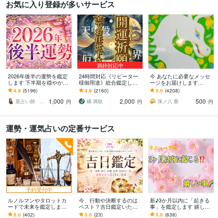
お気に入り登録が多いサービス
満枠対応中
2026年後半の運勢を鑑定
24時間対応《リピーター
今 あなたに必要なメッセ
します 下半期を穏やかに
様御用達》総合鑑定しま
ージをお届けします
進む道しるべに
す 霊視鑑定＋極ヒーリン
⭐️【アファメーション付
4.9
(5196)
4.9
(2160)
5.0
(4208)
グの無料サポート付き！
き】⭐️オラクルカード 簡
1,000
2,000
500
易版⭐️
星占い師 レイリィアス
橘 満歌
珠ノ八 梟
円
円
円
運勢・運気占いの定番サービス
予約受付中
ルノルマンやタロットカ
今、行動や決断するのは
新♪3か月以内に「起きる
ードで未来を鑑定します
ベスト？吉日鑑定いたし
事」を鑑定します 嬉しい
占い館所属の占い師が未
ます ◆建築・動土・転
気持ちになれるお手伝い♪
5.0
(402)
5.0
(23)
5.0
(638)