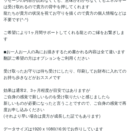
ッセージの内容が読めなくても、意味がわからなくてもエネルギー
は受け取れるので貴方の背中を押してくれます

龍たちが貴方の状況を視てお守りを描くので貴方の個人情報などは
不要です(^-^)

ご希望により1ヶ月間サポートしてくれる龍とのご縁をお繋ぎしま
す

◾︎お一人お一人の為にお描きするため書かれる内容は全て違います

翻訳ご希望の方はオプションをご利用ください

受け取ったお守りは待ち受けにしたり、印刷してお財布に入れての
お持ち歩きなどがおススメです

効果は通常2、3ヶ月程度が目安ではありますが

ご自身の感覚で新しいものを受け取りたいと感じましたら

新しいものが必要になったと言うことですので、ご自身の感覚で再
度お申し込みください

(それより早い場合は貴方が成長した証でもあります)

データサイズは1920 x 1080(16:9)でお作りしています
