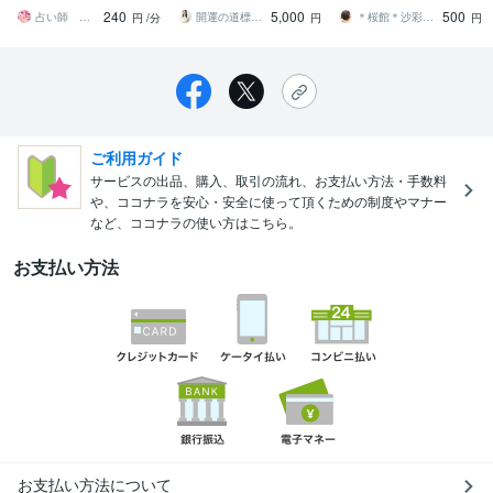
来予知であなたの一歩を
職・起業・結婚など、諸
240
5,000
500
応援いたします
事を行う吉日をご提案
占い師 朝日奈 伶
開運の道標◆気学鑑定士◆渡辺尭瑚
＊桜館＊沙彩（さあや）
円
/分
円
円
ご利用ガイド
サービスの出品、購入、取引の流れ、お支払い方法・手数料
や、ココナラを安心・安全に使って頂くための制度やマナー
など、ココナラの使い方はこちら。
お支払い方法
お支払い方法について