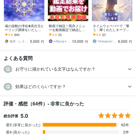
魂の波動の浄化❀高次元ヒ
動画で納品！既存メニュ
タイムウェーバーで「整
ーリング調律をいたしま
ーを動画鑑定で納品しま
う・輝くわたしキープ」
す 心と魂の重さを癒し、
す あなただけの動画鑑
します 「頑張る」から
5.0
(68)
5.0
(3)
5.0
(2)
本来の輝きを取り戻す高
定！まるであなた専用のY
「整える」へ。 安心安定
5,500
10,000
6,500
次元ヒーリング
ouTube！
した自分をキープする！
紫草（しそう）❀真実の霊感霊視・透視鑑定
✴︎Raula✴︎（ラウラ）
Timewaver Symphony
円
円
円
よくある質問
お守りに描かれている文字はなんですか？
効果はどのくらいですか？
評価・感想（64件）- 非常に良かった
5.0
総合評価
星5 (非常に良かった)
62件
星4 (良かった)
2件