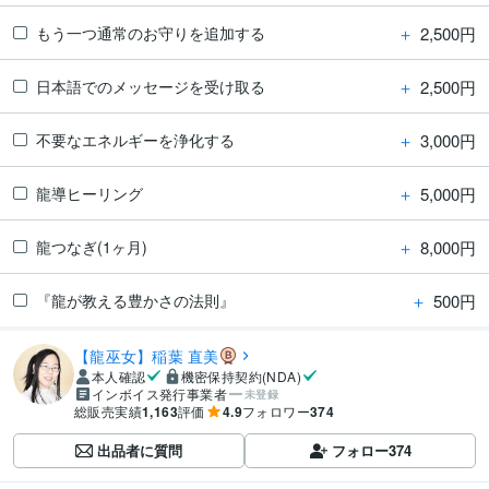
＋
2,500円
もう一つ通常のお守りを追加する
＋
2,500円
日本語でのメッセージを受け取る
＋
3,000円
不要なエネルギーを浄化する
＋
5,000円
龍導ヒーリング
＋
8,000円
龍つなぎ(1ヶ月)
＋
500円
『龍が教える豊かさの法則』
【龍巫女】稲葉 直美
本人確認
機密保持契約(NDA)
インボイス発行事業者
未登録
総販売実績
1,163
評価
4.9
フォロワー
374
出品者に質問
フォロー
374