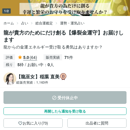
1/2
ホーム
占い
総合運鑑定
運勢・運気占い
龍が貴方のためにだけ創る【爆裂金運守】お届けし
ます
龍からの金運エネルギー受け取る勇気はありますか？
5.0
(64)
71
件
評価
販売実績
5
枠 / お願い中：
0
人
残り
【龍巫女】稲葉 直美
総販売実績：
1,163件
受付休止中
再開したら通知を受け取る
お気に入り(73)
出品者に質問