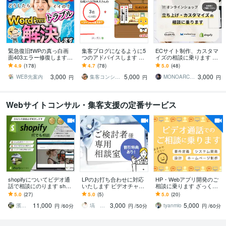
緊急復旧❗️WPの真っ白画
集客ブログになるように5
ECサイト制作、カスタマ
面403エラー修復します
つのアドバイスします 利
イズの相談に乗ります カ
事前調査無料｜AI解決不
用者満足度95.8％♡あな
ラーミー、MakeShopで現
4.9
(178)
4.7
(78)
5.0
(48)
可の不具合も症状別プラ
たのブログが集客ブログ
役ECサイト担当がサポー
3,000
5,000
3,000
ンで即日復旧
に激変！
ト！
WEB先案内
集客コンシェルジュ「宮野秀夫」
MONOARC Inc｜ ECサイト制作
円
円
円
Webサイトコンサル・集客支援の定番サービス
shopifyについてビデオ通
LPのお打ち合わせに対応
HP・Webアプリ開発のご
話で相談にのります shopi
いたします ビデオチャッ
相談に乗ります ざっくり
fyではじめてネットショッ
トで購入前の不安を解消
した要件定義からご相談
5.0
(27)
5.0
(5)
5.0
(20)
プ運営する方にオスス
できます
したい方に
11,000
3,000
5,000
メ！
濱野 恵太郎
塙 英子｜LPデザイナー
tyanmio
円
/60分
円
/50分
円
/60分