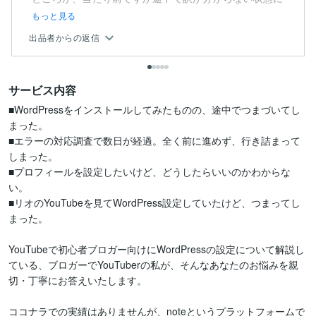
な...
もっと見る
出品者からの返信
サービス内容
■WordPressをインストールしてみたものの、途中でつまづいてし
まった。

■エラーの対応調査で数日が経過。全く前に進めず、行き詰まって
しまった。

■プロフィールを設定したいけど、どうしたらいいのかわからな
い。

■リオのYouTubeを見てWordPress設定していたけど、つまってし
まった。

YouTubeで初心者ブロガー向けにWordPressの設定について解説し
ている、ブロガーでYouTuberの私が、そんなあなたのお悩みを親
切・丁寧にお答えいたします。

ココナラでの実績はありませんが、noteというプラットフォームで