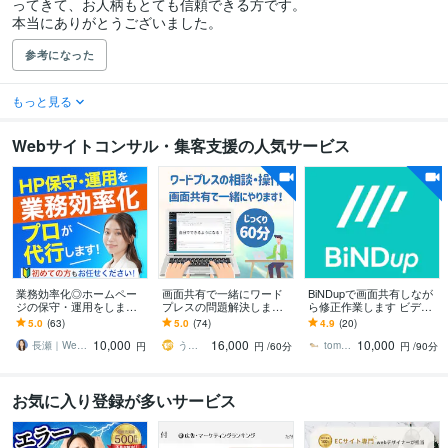
ってきて、お人柄もとても信頼できる方です。

本当にありがとうございました。
参考になった
もっと見る
Webサイトコンサル・集客支援の人気サービス
業務効率化◎ホームペー
画面共有で一緒にワード
BiNDupで画面共有しなが
ジの保守・運用をします
プレスの問題解決します
ら修正作業します ビデオ
手のかかる保守・運用作
自分でブログ・ホームペ
チャットで画面を見なが
5.0
(63)
5.0
(74)
4.9
(20)
業をプロが代行します！
ージ運営、改善などをし
らリアルタイム使い方指
10,000
16,000
10,000
たい方におすすめ
導
長瀬｜Web制作マーケティング
うぷ＠ワードプレス・WEB活用相談
tomoketto
円
円
/60分
円
/90分
お気に入り登録が多いサービス