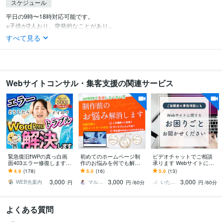
スケジュール
平日の9時〜18時対応可能です。

※子供が2人おり、突発的なことがあり...
すべて見る
Webサイトコンサル・集客支援の関連サービス
緊急復旧❗️WPの真っ白画
初めてのホームページ制
ビデオチャットでご相談
面403エラー修復します
作のお悩みを何でも解決
承ります Webサイトに関
事前調査無料｜AI解決不
します WordPress、LINE
するお困りごと、お聞か
4.9
(178)
5.0
(16)
5.0
(13)
可の不具合も症状別プラ
構築、MEO実績80件以上
せください。
3,000
3,000
3,000
ンで即日復旧
あり
WEB先案内
マルタニ_March｜HP制作×マーケタ
いたみゆ｜Webサイト制作
円
円
/60分
円
/60分
よくある質問