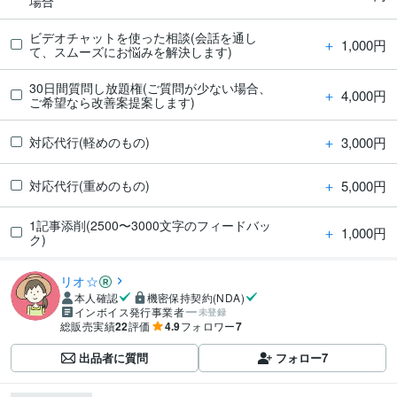
場合
ビデオチャットを使った相談(会話を通し
＋
1,000円
て、スムーズにお悩みを解決します)
30日間質問し放題権(ご質問が少ない場合、
＋
4,000円
ご希望なら改善案提案します)
＋
3,000円
対応代行(軽めのもの)
＋
5,000円
対応代行(重めのもの)
1記事添削(2500〜3000文字のフィードバッ
＋
1,000円
ク)
リオ☆
本人確認
機密保持契約(NDA)
インボイス発行事業者
未登録
総販売実績
22
評価
4.9
フォロワー
7
出品者に質問
フォロー
7