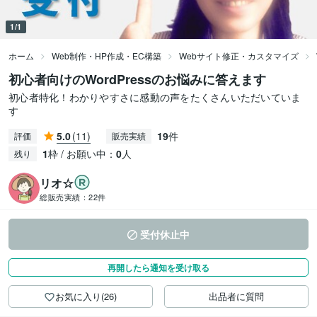
1/1
ホーム
Web制作・HP作成・EC構築
Webサイト修正・カスタマイズ
初心者向けのWordPressのお悩みに答えます
初心者特化！わかりやすさに感動の声をたくさんいただいていま
す
5.0
(11)
19
件
評価
販売実績
1
枠 / お願い中：
0
人
残り
リオ☆
総販売実績：
22件
受付休止中
再開したら通知を受け取る
お気に入り(26)
出品者に質問