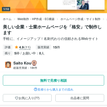
1/10
ホーム
Web制作・HP作成・EC構築
ホームページ作成・サイト制作
美しい企業・士業ホームページを「格安」で制作し
ます
手軽に、イメージアップ！名刺代わりの信頼されるWebサイト
4.9
(11)
15
件
評価
販売実績
5
枠 / お願い中：
0
人
残り
Saito Kou
総販売実績：
184件
無料で見積り相談
見積りから購入までの流れ
お気に入り(77)
出品者に質問