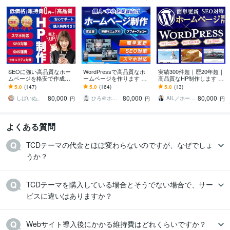
SEOに強い高品質なホー
WordPressで高品質なホ
実績300件超｜歴20年超｜
ムページを格安で作成し
ームページを作ります シ
高品質なHP制作します W
ます ホームページ制作歴1
ンプル/SEO/ホームペー
ordPress/ホームページ制
5.0
(147)
5.0
(164)
5.0
(13)
0年以上！安いけど本格的
ジ/おしゃれ/スタイリッシ
作/SEO/リニューアル
80,000
80,000
80,000
なHP制作
ュ
しばいぬ。
ひろ＠ホームページ制作
AIL／ホームページ・wordpress
円
円
円
よくある質問
TCDテーマの代金とほぼ変わらないのですが、なぜでしょ
うか？
TCDテーマを購入している場合とそうでない場合で、サー
ビスに違いはありますか？
Webサイト導入後にかかる維持費はどれくらいですか？