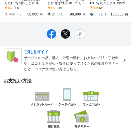
したHPを制作します 実績
ます 急ぎ対応OK！忙しい
P/LPを制作します WordPr
豊富で安心！丸投げOKで
方のためのサイト制作
ess/Studio/Wix など丸ごと
5.0
(74)
5.0
(19)
5.0
(24)
高品質に仕上げます
お任せ！
50,000
90,000
100,000
神手 ショウイチ｜高品質HP制作
吉（よし）｜Wix公認パートナー
いけと【デザインスタジオ LOCAL】
円
円
円
ご利用ガイド
サービスの出品、購入、取引の流れ、お支払い方法・手数料
や、ココナラを安心・安全に使って頂くための制度やマナー
など、ココナラの使い方はこちら。
お支払い方法