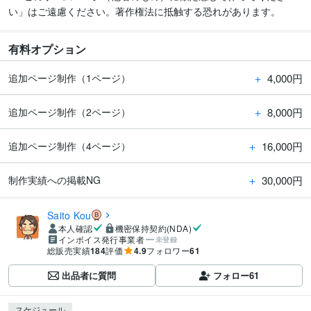
い」はご遠慮ください。著作権法に抵触する恐れがあります。
有料オプション
＋
4,000円
追加ページ制作（1ページ）
＋
8,000円
追加ページ制作（2ページ）
＋
16,000円
追加ページ制作（4ページ）
＋
30,000円
制作実績への掲載NG
Saito Kou
本人確認
機密保持契約(NDA)
インボイス発行事業者
未登録
総販売実績
184
評価
4.9
フォロワー
61
出品者に質問
フォロー
61
スケジュール