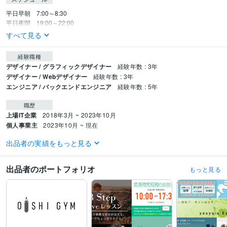
平日早朝　7:00～8:30

平日夜間　19:00～22:00
すべて見る
経験職種
デザイナー / グラフィックデザイナー
経験年数 : 3年
デザイナー / Webデザイナー
経験年数 : 3年
エンジニア / バックエンドエンジニア
経験年数 : 5年
職歴
上場IT企業
2018年3月 ~ 2023年10月
個人事業主
2023年10月 ~ 現在
出品者の実績をもっと見る
資格・検定
日商簿記検定2級
取得年 : 2017年
出品者のポートフォリオ
もっと見る
プログラミング言語・フレームワーク
C#:7年
C#.NET:7年
CSS:7年
HTML:7年
JavaScript:7年
PHP:5年
PL/SQL:1年
SQL:7年
VB.NET:1年
VBA:1年
Visual Basic:1年
ASP.NET:7年
jQuery:3年
Laravel:1年
Oracle:1年
Windows Server:3年
Microsoft SQL Server:7年
MySQL:5年
Oracle Database:1年
GitHub:5年