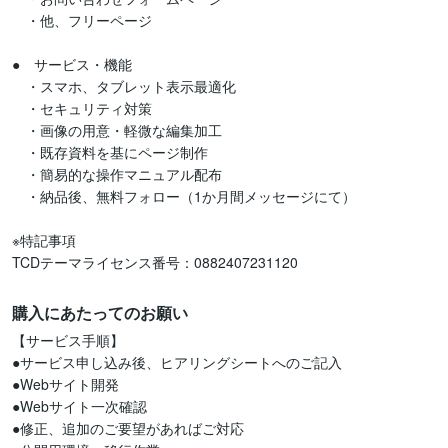
　・他、フリーページ

●　サービス・機能

　・スマホ、タブレット表示最適化

　・セキュリティ対策

　・画像の用意・軽微な編集加工

　・既存資料を基にページ制作

　・簡易的な操作マニュアル配布

　・納品後、無料フォロー（1か月間メッセージにて）

※特記事項

TCDテーマライセンス番号：0882407231120
購入にあたってのお願い
【サービス手順】

●サービス申し込み後、ヒアリングシートへのご記入

●Webサイト開発

●Webサイト一次確認

●修正、追加のご要望があればご対応
