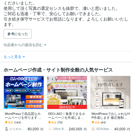
くださいました。

使用して頂く写真の選定センスも抜群で、凄いと思いました。

ご対応も迅速・丁寧で、安心してお願いできました。

引き続き保守サービスでお世話になります、よろしくお願いいたし
ます。
参考になった
出品者からの返信を読む
もっと見る
ホームページ作成・サイト制作全般の人気サービス
満枠対応中
WordPressで高品質なホ
SEO×AIO！集客できるホ
WordPressでおしゃれなH
ームページを作ります シ
ームページを作成します
P作成します 修正無制限
ンプル/SEO/ホームペー
★ 初心者歓迎！オリジナ
で納得のいくデザインに
5.0
(164)
5.0
(79)
4.9
(44)
ジ/おしゃれ/スタイリッシ
ルデザイン！簡単更新！
仕上げます。
80,000
240,000
40,000
ュ
オシャレなＨＰ
ひろ＠ホームページ制作
Office Bouquetgarni
SEIKAdesign
円
円
円