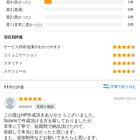
星4 (良かった)
1件
星3 (普通)
0件
星2 (悪かった)
0件
星1 (非常に悪かった)
0件
項目別評価
サービス内容/提案のわかりやすさ
コミュニケーション
クオリティ
スケジュール
11
評価で絞り込む
件の評価
2025年1月31日
areapro
見積り相談
この度はHP作成頂きありがとうございました。

Solarisで作成頂ける方を探しておりましたが、

非常に丁寧で、短期間で納品頂けたので、

依頼して本当に良かったと思います。

また、追加制作などお願いできたらと思います。