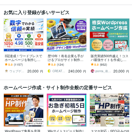
お気に入り登録が多いサービス
3冠達成！ワードプレスで
歴10年！有名企業も手が
販売実績500件越え！コス
ホームページを制作しま
けるプロがサイト制作し
パ最強サイトを作成しま
す WEB制作＆デザイン部
ます 初心者でも安心★ヒ
す 起業、副業、ブログ！
5.0
(1157)
5.0
(124)
5.0
(952)
門1位（販売数・評価数・
アリング重視・要望に沿
WPで更新楽々！オリジナ
20,000
240,000
20,000
お気に入り数）
って柔軟に対応可能
ルデザイン可能
ウェブゲート
CREATORSZERO
ponta_依頼多数のため返信遅れます
円
円
円
ホームページ作成・サイト制作全般の定番サービス
WordPressで集客を意識
Wixサイトスピード制作し
スマホ対応・SEO込みのH