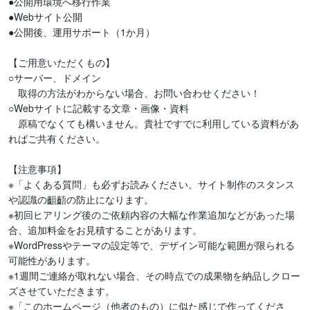
●公開用環境へ移行作業

●Webサイト公開

●公開後、運用サポート（1か月）

【ご用意いただくもの】

○サーバー、ドメイン

　取得の方法がわからない場合、お問い合わせください！

○Webサイトに記載する文章・画像・資料

　原稿でなくても構いません。貴社ですでに利用している資料があ
ればご共有ください。

【注意事項】

※「よくある質問」も必ずお読みください。サイト制作のスタンス
や認識の齟齬の防止になります。

※初回ヒアリング後のご依頼内容の大幅な作業追加などがあった場
合、追加料金をお見積することがあります。

※WordPressやテーマの設定等で、デザイン可能な範囲が限られる
可能性があります。

※1週間ご連絡が取れない場合、その時点での成果物を納品しクロー
ズさせていただきます。

※「このホームページ（他者のもの）に似た感じで作ってくださ