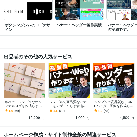
ビジネス・クリエイティブツール
WordPress:5年
Access:1年
Excel:7年
Google スプレッドシート:7年
Google スライド:7年
Google ドキュメント:7年
PowerPoint:7年
Word:7年
Google Analytics:5年
Google Search Console:5年
ボクシングジムのロゴデザ
バナー・ヘッダー製作実績
バナー・ヘッダ
PageSpeed Insights:1年
ChatGPT:1年
Adobe Firefly:1年
イン
の実績です。
Adobe Photoshop:5年
Adobe Premiere Pro:3年
Adobe Illustrator:5年
Canva:3年
Figma:3年
Adobe XD:3年
得意分野
出品者のその他の人気サービス
Web制作・HP作成・EC構築
バナー、ヘッダーデザイン
Webサイト制作
デザイン制作
ロゴデザイン
学歴
名古屋大学
2014年3月 ~ 2018年2月
語学力
英語
日常会話レベル
破格で、シンプルなオリ
シンプルで高品質なバナ
シンプルで高品質な、SN
ジナルロゴを作成します
ーをデザインします 修正
Sヘッダー画像を作成しま
Ai納品いたします！オプシ
は何度でも無料！サイズ
す 修正無制限！Faceboo
4.9
(69)
4.8
(22)
4.9
(53)
ョンで名刺もセットで作
違い3つまで作製！
k、Twitter、ココナラな
15,000
4,000
4,500
成！
ど！
円
円
円
ホームページ作成・サイト制作全般の関連サービス