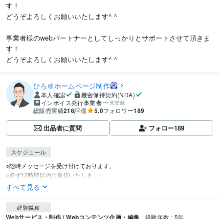
す！

どうぞよろしくお願いいたします^ ^

事業者様のwebパートナーとしてしっかりとサポートさせて頂きま
す！

どうぞよろしくお願いいたします^ ^
ひろ＠ホームページ制作
本人確認
機密保持契約(NDA)
インボイス発行事業者
未登録
総販売実績
216
評価
5.0
フォロワー
189
出品者に質問
フォロー
189
スケジュール
○随時メッセージを受け付けております。

○必ず12時間以内に返信いたしま...
すべて見る
経験職種
Webサービス・制作 / Webコンテンツ企画・編集
経験年数 : 5年