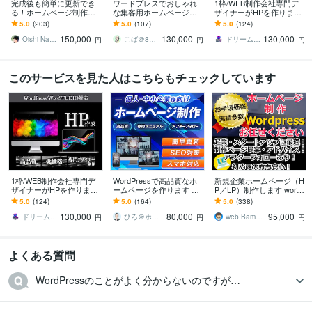
完成後も簡単に更新でき
ワードプレスでおしゃれ
1枠/WEB制作会社専門デ
る！ホームページ制作し
な集客用ホームページ作
ザイナーがHPを作ります
ます 修正無制限！HP完成
ります 【SEO対策済・ス
ワードプレスからノーコ
5.0
(203)
5.0
(107)
5.0
(124)
後も安心して相談できま
マホ対応・本格的】納品
ードHP制作なら弊社にお
150,000
130,000
130,000
す
後はご自身で更新可能
任せください！
Oishi Naoto
こば＠8月7日～8月16日夏季休業
ドリーム＠WEB制作会社
円
円
円
このサービスを見た人はこちらもチェックしています
1枠/WEB制作会社専門デ
WordPressで高品質なホ
新規企業ホームページ（H
ザイナーがHPを作ります
ームページを作ります シ
P／LP）制作します wordp
ワードプレスからノーコ
ンプル/SEO/ホームペー
ress制作！あたらしいホ
5.0
(124)
5.0
(164)
5.0
(338)
ードHP制作なら弊社にお
ジ/おしゃれ/スタイリッシ
ームぺージが手に入りま
130,000
80,000
95,000
任せください！
ュ
す
ドリーム＠WEB制作会社
ひろ＠ホームページ制作
web Bamboo
円
円
円
よくある質問
WordPressのことがよく分からないのですが…