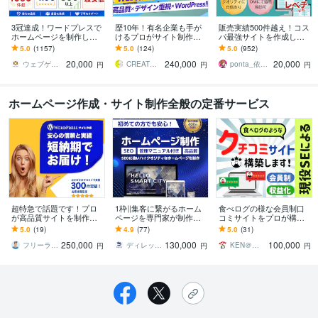
3冠達成！ワードプレスで
歴10年！有名企業も手が
販売実績500件越え！コス
ホームページを制作しま
けるプロがサイト制作し
パ最強サイトを作成しま
す WEB制作＆デザイン部
ます 初心者でも安心★ヒ
す 起業、副業、ブログ！
5.0
(1157)
5.0
(124)
5.0
(952)
門1位（販売数・評価数・
アリング重視・要望に沿
WPで更新楽々！オリジナ
20,000
240,000
20,000
お気に入り数）
って柔軟に対応可能
ルデザイン可能
ウェブゲート
CREATORSZERO
ponta_依頼多数のため返信遅れます
円
円
円
ホームページ作成・サイト制作全般の定番サービス
超特急で話題です！プロ
1枠∥集客に繋がるホーム
食べログの様な会員制口
が高品質サイトを制作し
ページを専門家が制作し
コミサイトをプロが構築
ます ココナラ実績500件
ます SEO対策◎/デザイン
します 価値あるクチコミ
5.0
(19)
4.9
(77)
5.0
(31)
の安心と信頼でお客様に
◎/コスパ◎/サポート◎/マ
情報で集客し、収益化も
250,000
130,000
100,000
選ばれています
ニュアル◎
図れます！
フリーランサー
ディレット＠WEBコンサルティング会社
KEN＠現役システムエンジニア
円
円
円