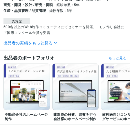
研究・開発・設計 / 研究・開発
経験年数 : 5年
生産・品質管理 / 品質管理
経験年数 : 6年
受賞歴
500名以上のWeb制作コミュニティにてセミナーを開催。
モノ作り会社に
て国際コンクール金賞を受賞
出品者の実績をもっと見る
資格・検定
普通自動車第一種運転免許
取得年 : 2010年
TOEIC
取得年 : 2016年
出品者のポートフォリオ
もっと見る
プログラミング言語・フレームワーク
CSS:5年
HTML:5年
Sass:5年
ビジネス・クリエイティブツール
STUDIO:1年
WordPress:5年
Excel:8年
Google スプレッドシート:8年
Google ドキュメント:8年
Keynote:8年
Numbers:8年
Pages:8年
PowerPoint:10年
Word:10年
得意分野
不動産会社のホームページ
建造物の検査、調査を行う
歯科医向けコン
Web制作・HP作成・EC構築
ワードプレスを使用したホームページ制作
制作
会社様のホームページ制作
グサービスのホ
ビジネス
WEB制作
ホームページ
ワードプレス