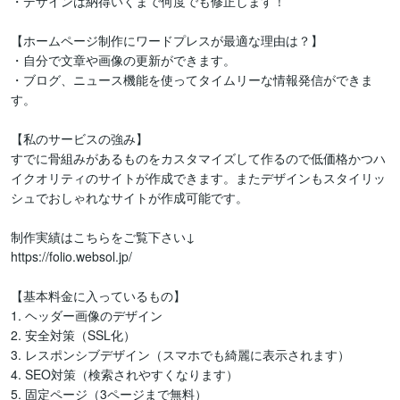
・デザインは納得いくまで何度でも修正します！

【ホームページ制作にワードプレスが最適な理由は？】

・自分で文章や画像の更新ができます。

・ブログ、ニュース機能を使ってタイムリーな情報発信ができま
す。

【私のサービスの強み】

すでに骨組みがあるものをカスタマイズして作るので低価格かつハ
イクオリティのサイトが作成できます。またデザインもスタイリッ
シュでおしゃれなサイトが作成可能です。

制作実績はこちらをご覧下さい↓

https://folio.websol.jp/

【基本料金に入っているもの】

1. ヘッダー画像のデザイン

2. 安全対策（SSL化）

3. レスポンシブデザイン（スマホでも綺麗に表示されます）

4. SEO対策（検索されやすくなります）

5. 固定ページ（3ページまで無料）
