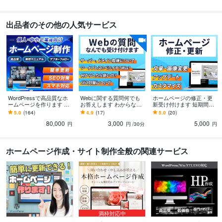
学歴
兵庫県立大学
2008年3月 ~ 2011年2月
出品者のその他の人気サービス
語学力
英語
日常会話レベル
WordPressで高品質なホ
Webに関する質問何でも
ホームページの修正・更
ームページを作ります シ
お答えします わからない
新受け付けます 短期間・
ンプル/SEO/ホームペー
こと何でも聞いて下さ
高品質で対応させていた
5.0
(164)
4.9
(17)
5.0
(20)
ジ/おしゃれ/スタイリッシ
い。
だきます
80,000
3,000
5,000
ュ
円
円
/30分
円
ホームページ作成・サイト制作全般の関連サービス
満枠対応中