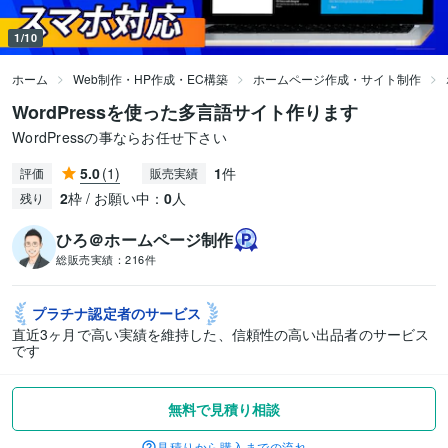
1/10
ホーム
Web制作・HP作成・EC構築
ホームページ作成・サイト制作
WordPressを使った多言語サイト作ります
WordPressの事ならお任せ下さい
5.0
(1)
1
件
評価
販売実績
2
枠 / お願い中：
0
人
残り
ひろ＠ホームページ制作
総販売実績：
216件
プラチナ認定者の
サービス
直近3ヶ月で高い実績を維持した、信頼性の高い出品者のサービス
です
無料で見積り相談
見積りから購入までの流れ