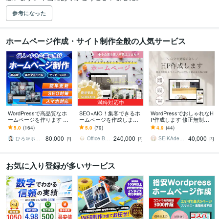
参考になった
ホームページ作成・サイト制作全般の人気サービス
満枠対応中
WordPressで高品質なホ
SEO×AIO！集客できるホ
WordPressでおしゃれなH
ームページを作ります シ
ームページを作成します
P作成します 修正無制限
ンプル/SEO/ホームペー
★ 初心者歓迎！オリジナ
で納得のいくデザインに
5.0
(164)
5.0
(79)
4.9
(44)
ジ/おしゃれ/スタイリッシ
ルデザイン！簡単更新！
仕上げます。
80,000
240,000
40,000
ュ
オシャレなＨＰ
ひろ＠ホームページ制作
Office Bouquetgarni
SEIKAdesign
円
円
円
お気に入り登録が多いサービス